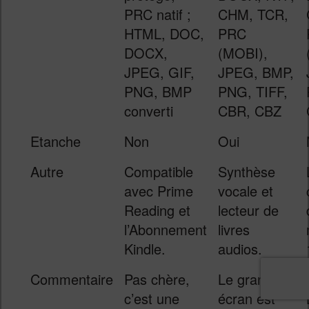
PRC natif ;
CHM, TCR,
HTML, DOC,
PRC
DOCX,
(MOBI),
JPEG, GIF,
JPEG, BMP,
PNG, BMP
PNG, TIFF,
converti
CBR, CBZ
Etanche
Non
Oui
Autre
Compatible
Synthèse
avec Prime
vocale et
Reading et
lecteur de
l’Abonnement
livres
Kindle.
audios.
Commentaire
Pas chère,
Le grand
c’est une
écran est