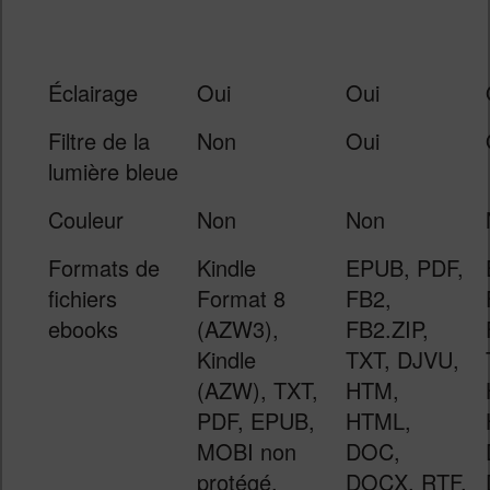
Éclairage
Oui
Oui
Filtre de la
Non
Oui
lumière bleue
Couleur
Non
Non
Formats de
Kindle
EPUB, PDF,
fichiers
Format 8
FB2,
ebooks
(AZW3),
FB2.ZIP,
Kindle
TXT, DJVU,
(AZW), TXT,
HTM,
PDF, EPUB,
HTML,
MOBI non
DOC,
protégé,
DOCX, RTF,