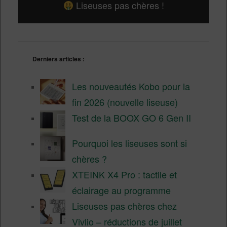
Liseuses pas chères !
Derniers articles :
Les nouveautés Kobo pour la
fin 2026 (nouvelle liseuse)
Test de la BOOX GO 6 Gen II
Pourquoi les liseuses sont si
chères ?
XTEINK X4 Pro : tactile et
éclairage au programme
Liseuses pas chères chez
Vivlio – réductions de juillet