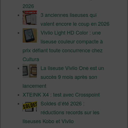
2026
3 anciennes liseuses qui
valent encore le coup en 2026
Vivlio Light HD Color : une
liseuse couleur compacte à
prix défiant toute concurrence chez
Cultura
La liseuse Vivlio One est un
succès 9 mois après son
lancement
XTEINK X4 : test avec Crosspoint
Soldes d’été 2026 :
réductions records sur les
liseuses Kobo et Vivlio