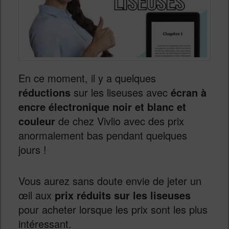
En ce moment, il y a quelques
réductions
sur les liseuses avec
écran à
encre électronique noir et blanc et
couleur
de chez Vivlio avec des prix
anormalement bas pendant quelques
jours !
Vous aurez sans doute envie de jeter un
œil aux
prix réduits sur les liseuses
pour acheter lorsque les prix sont les plus
intéressant.