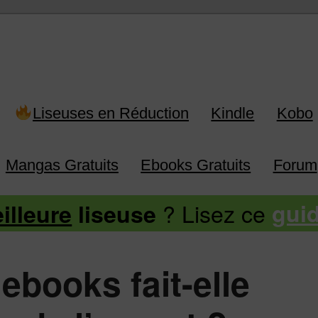
 Kindle, Kobo, Vivlio, Pocketboo
Liseuses en Réduction
Kindle
Kobo
Mangas Gratuits
Ebooks Gratuits
Forum
? Lisez ce
illeure
liseuse
gui
’ebooks fait-elle