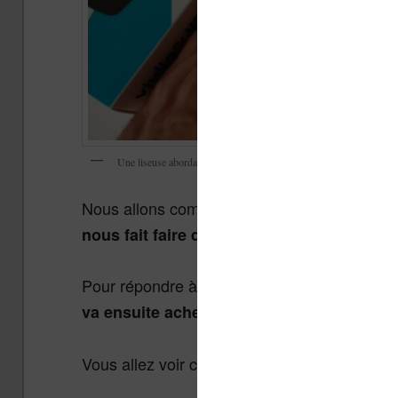
Une liseuse abordable : la Vivlio Light Zen
Nous allons commencer par le cas qui nous 
nous fait faire des économies ?
Pour répondre à cette question, je suis parti
va ensuite acheter des livres électroniqu
Vous allez voir c’est assez simple à compren