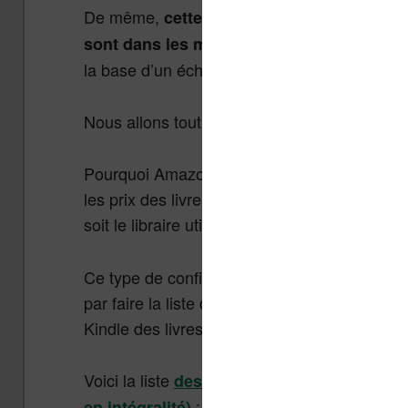
De même,
cette personne va lire les dern
sont dans les meilleures ventes de livres
la base d’un échantillon qui nous permettra d
Nous allons tout d’abord nous intéresser a
Pourquoi Amazon ? Tout simplement parce que 
les prix des livres. De toute façon, le prix 
soit le libraire utilisé.
Ce type de configuration semble de plus en 
par faire la liste des best-sellers Amazon et
Kindle des livres plutôt que la version papier.
Voici la liste
des meilleures ventes de livre
:
en intégralité)