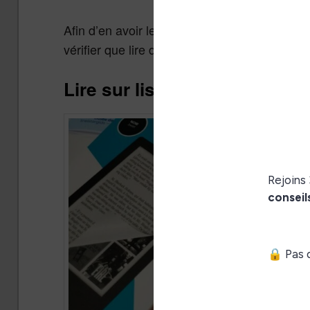
Afin d’en avoir le cœur net, nous allons étud
vérifier que lire des livres électroniques nou
Lire sur liseuse fait faire d