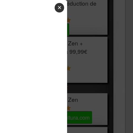
HOUSSE
réduction de
✕
15€
Voir sur Cultura.com
Vivlio Light Zen +
HOUSSE à
99,99€
129,99€
Voir sur Boulanger
Les accessibles :
Vivlio Light Zen
Voir sur Cultura.com