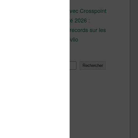
son lancement
XTEINK X4 : test avec Crosspoint
Soldes d’été 2026 :
réductions records sur les
liseuses Kobo et Vivlio
Rechercher
Rechercher