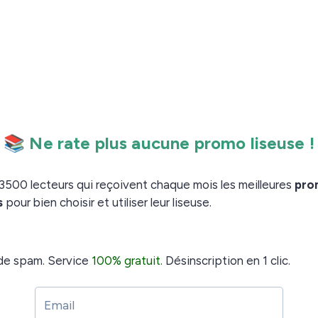
ier quelques cas de figure (les plus courants) et
s fait faire des économies (par rapport au papier).
es économies ?