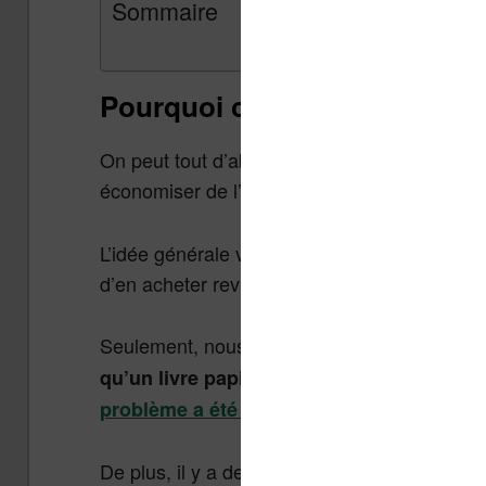
Sommaire
Pourquoi cette question ?
On peut tout d’abord se le demander : pourqu
économiser de l’argent ?
L’idée générale veut qu’un ebook est vendu m
d’en acheter revient globalement moins cher 
Seulement, nous l’avons déjà constaté :
un 
qu’un livre papier (les chiffres ci-dessou
problème a été soulevé une nouvelle fois 
De plus, il y a des coûts annexes : il faut ach