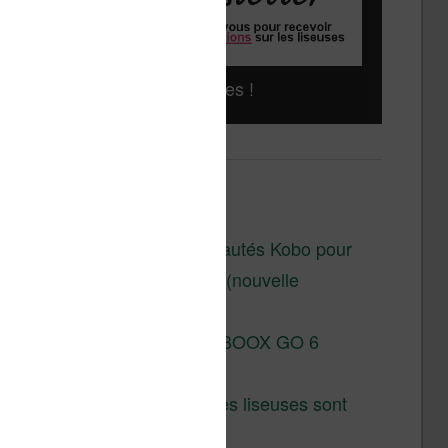
Liseuses pas chères !
Derniers articles :
Les nouveautés Kobo pour
la fin 2026 (nouvelle
liseuse)
Test de la BOOX GO 6
Gen II
Pourquoi les liseuses sont
si chères ?