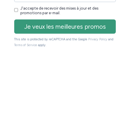
intéresse principalement :
est-ce que lire sur liseuse
 du principe que
la personne qui achète une liseuse
.
es (ebooks)
dre !