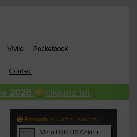
k
Vivlio
Pocketbook
Contact
cliquez
de 2026
ici
Promotions sur les liseuses :
Vivlio Light HD Color +