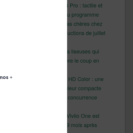
XTEINK X4 Pro : tactile et
éclairage au programme
Liseuses pas chères chez
Vivlio – réductions de juillet
2026
3 anciennes liseuses qui
valent encore le coup en
2026
Vivlio Light HD Color : une
liseuse couleur compacte
à prix défiant toute concurrence
chez Cultura
La liseuse Vivlio One est
un succès 9 mois après