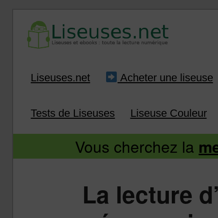
Liseuse et ebook : tout savoir
Infos sur les liseuses
Aller
Aller
Liseuses.net
Acheter une liseuse
au
au
Tests de Liseuses
Liseuse Couleur
contenu
contenu
Vous cherchez la
me
principal
secondaire
La lecture d