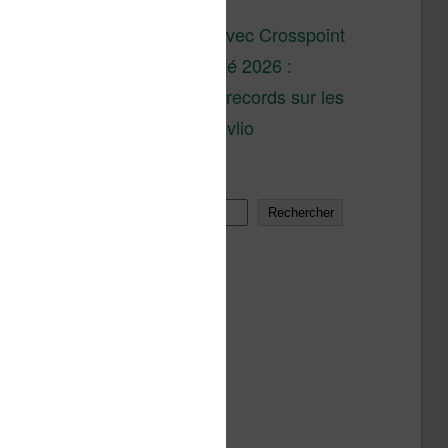
son lancement
XTEINK X4 : test avec Crosspoint
Soldes d’été 2026 :
réductions records sur les
liseuses Kobo et Vivlio
Rechercher
Rechercher