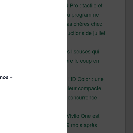
XTEINK X4 Pro : tactile et
éclairage au programme
Liseuses pas chères chez
Vivlio – réductions de juillet
2026
3 anciennes liseuses qui
valent encore le coup en
2026
Vivlio Light HD Color : une
liseuse couleur compacte
à prix défiant toute concurrence
chez Cultura
La liseuse Vivlio One est
un succès 9 mois après