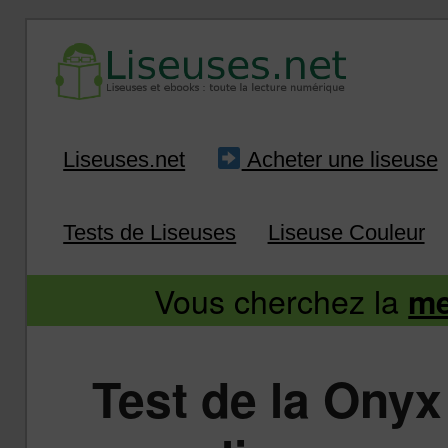
Liseuse et ebook : tout savoir
Infos sur les liseuses
Aller
Aller
Liseuses.net
Acheter une liseuse
au
au
Tests de Liseuses
Liseuse Couleur
contenu
contenu
Vous cherchez la
me
principal
secondaire
Test de la Onyx