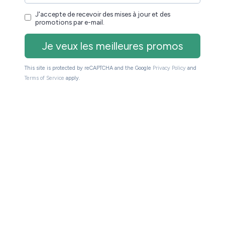
nyx Boox Note Air3 c et son