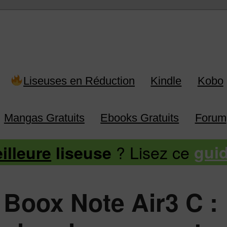
 Kindle, Kobo, Vivlio, Pocketboo
Liseuses en Réduction
Kindle
Kobo
Mangas Gratuits
Ebooks Gratuits
Forum
? Lisez ce
illeure
liseuse
gui
 Boox Note Air3 C :