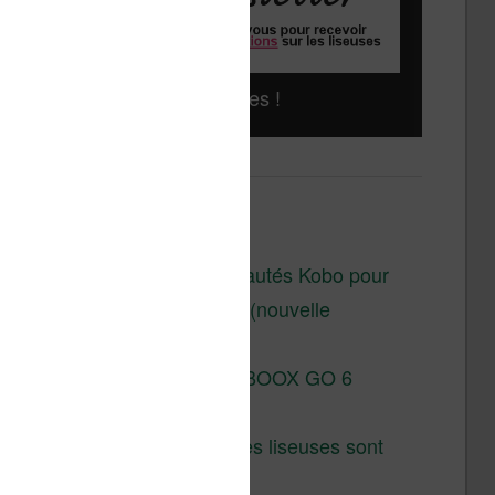
Liseuses pas chères !
Derniers articles :
Les nouveautés Kobo pour
la fin 2026 (nouvelle
liseuse)
Test de la BOOX GO 6
Gen II
Pourquoi les liseuses sont
si chères ?