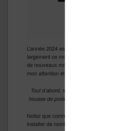
L’année 2024 est évidemment l’année de la li
largement ce mouvement, les sites comme Lis
de nouveaux modèles. La
Onyx Boox Note 
mon attention et je vous propose
un test co
Tout d’abord, merci à la marque Onyx qui 
housse de protection pour que je puisse pour
Notez que comme il s’agit d’une machine qui
installer de nombreuses applications.