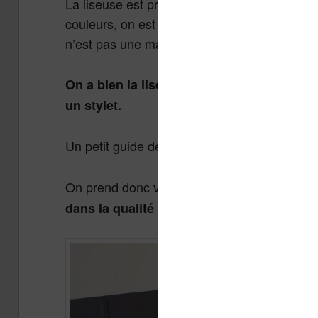
La liseuse est présentée dans une superbe bo
couleurs, on est sans doute allé chercher l’
n’est pas une mauvaise chose.
On a bien la liseuse Onyx Boox Note Air3
un stylet.
Un petit guide de démarrage papier est aussi 
On prend donc vite en main la machine et c’e
dans la qualité des matériaux à ce que l’