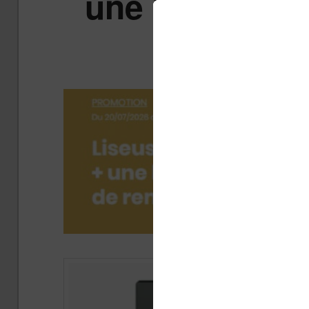
une liseuse c
co
Publ