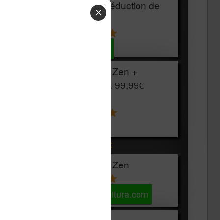
HOUSSE
réduction de
✕
15€
Voir sur Cultura.com
Vivlio Light Zen +
HOUSSE à
99,99€
129,99€
Voir sur Boulanger
Les accessibles :
Vivlio Light Zen
Voir sur Cultura.com