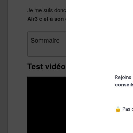
Je me suis donc surtout intéressé au
foncti
Air3 c et à son écran pour la lecture et la 
Sommaire
Test vidéo