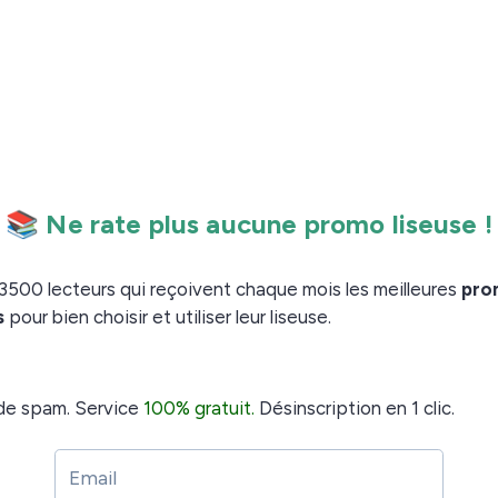
onnement général de la liseuse Onyx Boox Note
.
réalisation de ce test