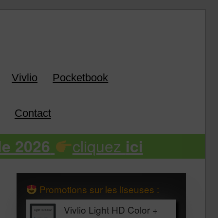
k
Vivlio
Pocketbook
Contact
cliquez
de 2026
ici
Promotions sur les liseuses :
Vivlio Light HD Color +