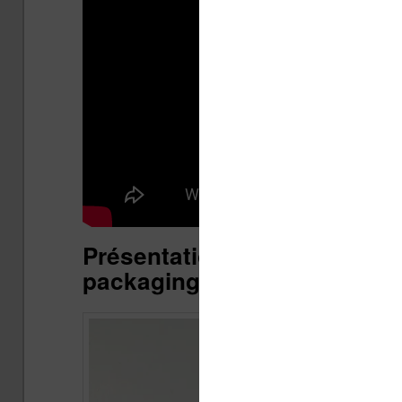
Présentation de la liseuse O
packaging