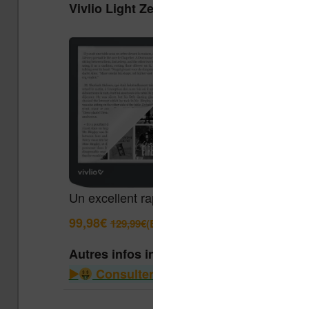
Vivlio Light Zen + Housse
Un excellent rapport qualité / prix pour cett
99,98€
129,99€
(Boulanger)
Autres infos intéressantes
Consulter le guide des liseuses à m