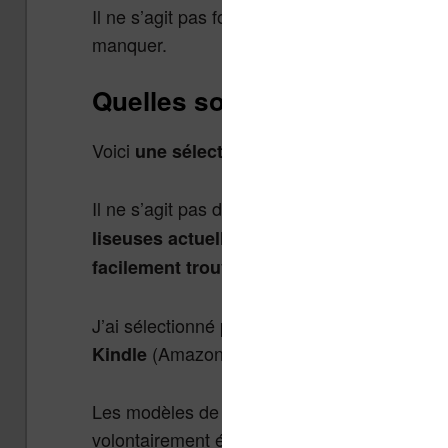
Il ne s’agit pas forcément des meilleures lise
manquer.
Quelles sont les liseuses d
Voici
une sélection des principales liseus
Il ne s’agit pas d’une sélection exhaustive, 
liseuses actuelles et des plus populaires 
.
facilement trouvables)
J’ai sélectionné pour ce guide les marques l
(Amazon),
et
(qui distr
Kindle
Kobo
Vivlio
Les modèles de liseuses trop obsolètes mais 
volontairement écartés.