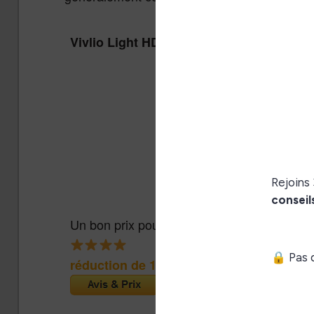
Vivlio Light HD Color + Housse
Un bon prix pour une liseuse couleur abord
réduction de 15€
(Cultura)