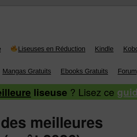
 Kindle, Kobo, Vivlio, Pocketboo
e
Liseuses en Réduction
Kindle
Kob
Mangas Gratuits
Ebooks Gratuits
Forum
? Lisez ce
illeure
liseuse
gui
 des meilleures