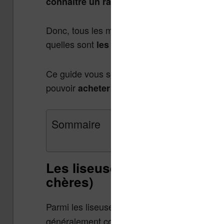
.
connaître un rayon
Donc, tous les mois je compile les informatio
quelles sont
les meilleures liseuses à ache
Ce guide vous sera très utile pour (vous) offr
pouvoir
acheter la liseuse qui vous convi
Sommaire
Les liseuses en promotion (
chères)
Parmi les liseuses disponibles en ce moment
généralement constaté. Vous trouverez ces l