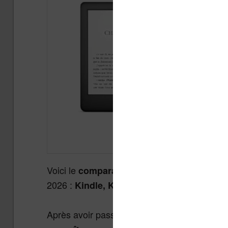
Voici le
comparatif des liseuses électroni
2026 :
Kindle, Kobo, Vivlio, Boox, Pocke
Après avoir passé presque
14 années à fai