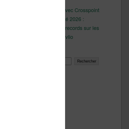
son lancement
XTEINK X4 : test avec Crosspoint
Soldes d’été 2026 :
réductions records sur les
liseuses Kobo et Vivlio
Rechercher
Rechercher