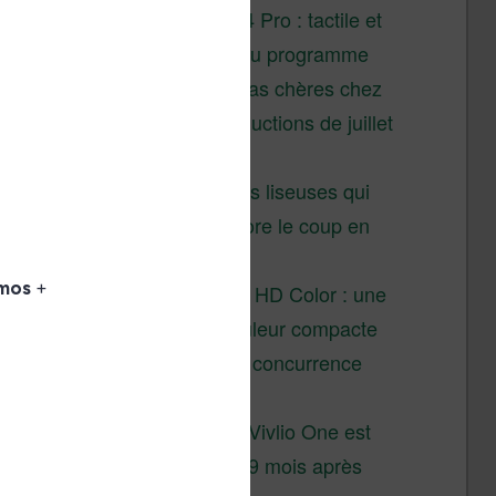
XTEINK X4 Pro : tactile et
éclairage au programme
Liseuses pas chères chez
Vivlio – réductions de juillet
2026
3 anciennes liseuses qui
valent encore le coup en
2026
Vivlio Light HD Color : une
liseuse couleur compacte
à prix défiant toute concurrence
chez Cultura
La liseuse Vivlio One est
un succès 9 mois après