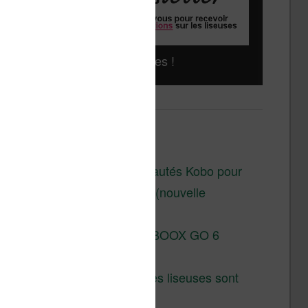
Liseuses pas chères !
Derniers articles :
Les nouveautés Kobo pour
la fin 2026 (nouvelle
liseuse)
Test de la BOOX GO 6
Gen II
Pourquoi les liseuses sont
si chères ?