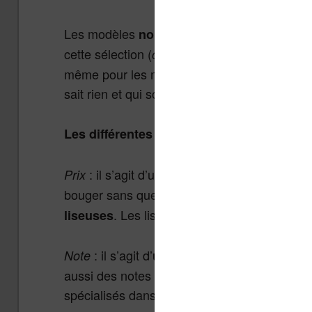
Les modèles
non disponibles officielleme
cette sélection (
comme les liseuses ReMarka
même pour les modèles qui ne sont pas de bo
sait rien et qui sont très chères par exemple)
Les différentes liseuses sont regroupées
: il s’agit d’une fourchette de prix moy
Prix
bouger sans que le site en soit informé.
Cha
. Les liseuses à gauche sont les mo
liseuses
: il s’agit d’
Note
une appréciation générale 
aussi des notes des utilisateurs qui ont ache
spécialisés dans la lecture numérique et les 