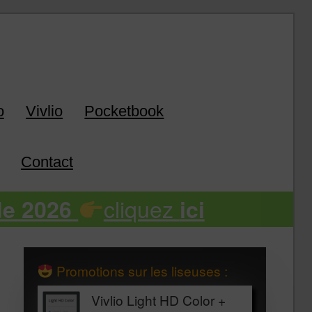
k
o
Vivlio
Pocketbook
Contact
cliquez
de 2026
ici
Promotions sur les liseuses :
Vivlio Light HD Color +