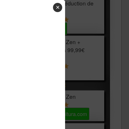
HOUSSE
réduction de
✕
15€
Voir sur Cultura.com
Vivlio Light Zen +
HOUSSE à
99,99€
129,99€
Voir sur Boulanger
Les accessibles :
Vivlio Light Zen
Voir sur Cultura.com