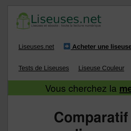
Liseuse et ebook : tout savoir
Infos sur les liseuses
Aller
Aller
Liseuses.net
Acheter une liseus
au
au
Tests de Liseuses
Liseuse Couleur
contenu
contenu
Vous cherchez la
me
principal
secondaire
Comparatif