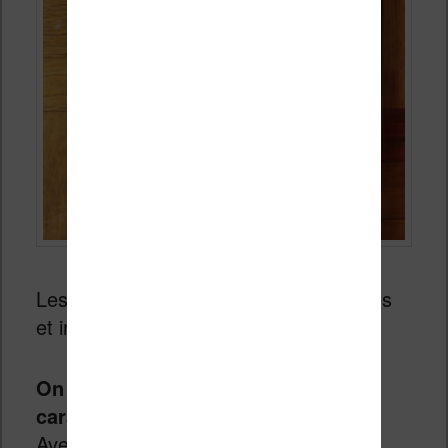
Les options de lecture sont nombreuses
et intéressantes :
On peut choisir une police de
caractères
parmi celles-ci : Amasis,
Avenir Next, Caecilia, Georgia (ma