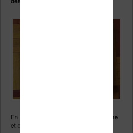
des Kobo Aura précédentes.
En somme,
la prise en main est bonne
et dans la lignée des autres liseuses.