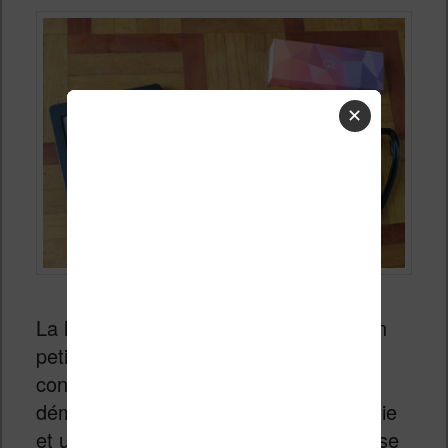
✕
La
liseuse Kobo Nia
est livrée dans un
petit carton minimaliste et léger qui
contient la liseuse, un guide de
démarrage rapide, une carte de garantie
et un câble USB pour brancher la liseuse