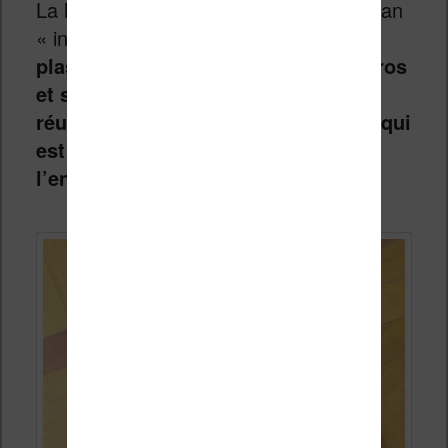
La liseuse est en plastique avec un écran
« incrusté » dans son boîtier.
Le
plastique, aux bords arrondis, est gros
et semble très résistant. Je n’ai pas
réussi à le rayer avec mon ongle ce qui
est bon signe pour la solidité de
l’ensemble.