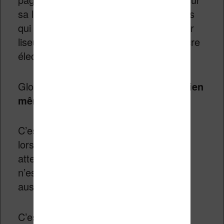
sa liseuse. C’est très utile pour les gens
qui veulent lire de longs articles sur leur
liseuse et ainsi profiter de l’écran à encre
électronique.
Globalement,
la liseuse fonctionne bien
même si on note quelques lenteurs
.
C’est particulièrement remarquable
lorsque l’on ouvre un ebook où il faut
attendre de longues secondes, ce qui
n’est pas le cas sur les autres liseuses
aussi récentes.
C’est assez surprenant, mais il faut se