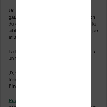
Un unique menu est présent en haut à
gauche et accessible après une pression
du doigt. On accède depuis ce menu à la
bibliothèque, aux collections, à la boutique
et aux différents réglages de la liseuse.
La bibliothèque est assez classique avec
un tri par titre du livre, par auteur, etc.
J’en profite pour signaler une
fonctionnalité qui peut intéresser :
l’intégration avec le service Pocket.
Pocket
permet de sauvegarder des
pages Internet et d’y accéder ensuite sur