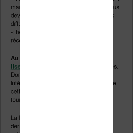
marquer ces activités. Par exemple, vous
devrez lire à la même heure sur 5 jours
différents pour recevoir la récompense
« heure de lecture préférée ». Il y a 16
récompenses de ce genre.
Au niveau des statistiques,
les
liseuses Kobo
sont les plus avancées.
Donc, si ce genre de choses vous
intéresse, c’est bien vers une liseuse de
cette marque que vous devrez vous
tourner.
La liseuse fonctionne avec la toute
dernière version du logiciel Calibre. Si