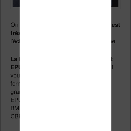
On a déjà vu que
l’affichage du texte est
très bon
sur cette liseuse et que
l’éclairage est réglable de façon très fine.
La liseuse prend en charge le format
EPUB
ce qui facilite aussi le transfert si
vous avez beaucoup de livres dans ce
format. Mieux, la liseuse reconnait un
grand nombre de documents : EPUB,
EPUB3, PDF, MOBI, JPEG, GIF, PNG,
BMP, TIFF, TXT, HTML, RTF, CBZ et
CBR.