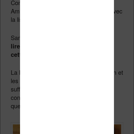
Comme toujours chez Kobo, le format
Amazon (AZW) n’est pas compatible avec
la liseuse.
Sans surprise,
on arrive sans peine à
lire de manière très confortable sur
cette Kobo Nia
.
La liseuse est légère, tient bien en main et
les paramètres d’affichages sont
suffisants pour trouver rapidement une
configuration qui nous convient en
quelques minutes.