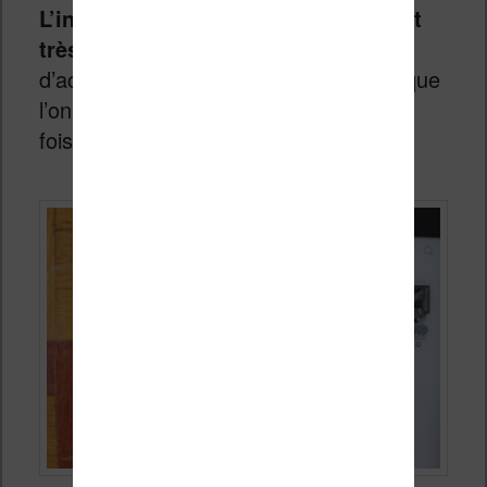
L’interface de la liseuse Kobo Nia est
très épurée
en particulier sur sa page
d’accueil qui s’avère presque vide lorsque
l’on allume la liseuse pour la première
fois.