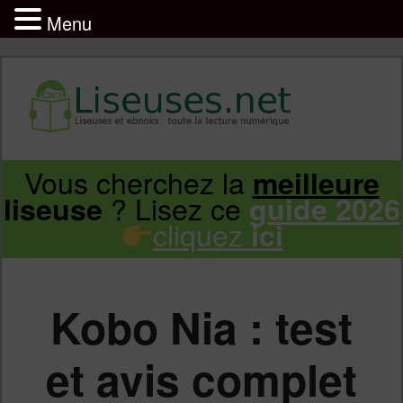
Menu
Liseuse et ebook : tout savoir
Infos sur les liseuses Kindle, Kobo,
Vous cherchez la
meilleure
Aller
Aller
Vivlio, Pocketbook
? Lisez ce
liseuse
guide 2026
cliquez
ici
au
au
contenu
contenu
Kobo Nia : test
principal
secondaire
et avis complet