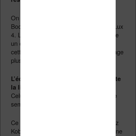
On a donc le même écran que dans la
Bookeen Diva ou dans la Vivlio Touch Lux
4. La Kindle la moins chère a par contre
un écran avec un peu moins de pixels,
cette Kobo Nia propose donc un affichage
plus fin et tout à fait correct.
L’écran est tactile et on contrôle toute
la liseuse en appuyant sur l’écran.
Celui-ci est réactif même si parfois il ne
semble pas réagir immédiatement.
Ce défaut existe depuis longtemps chez
Kobo et on se retrouve souvent dans une