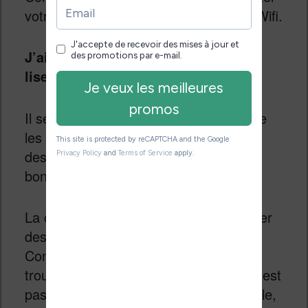
votre liseuse Kobo à un point d’accès Wifi.
J’ai pu connecter sans problème la
liseuse à ma Freebox
.
Il semble donc que cette liseuse corrige
les problèmes rencontrés par Kobo sur
des machines plus anciennes. C’est un
bon point pour Kobo.
La connexion Wifi permet de télécharger
des ebooks depuis la librairie Kobo.
Contrairement aux autres librairies, je
trouve que l’organisation des ebooks n’est
pas parfaite et on a du mal, par exemple,