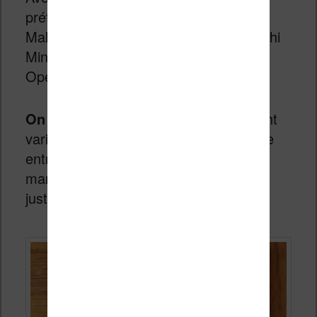
préférée), Gill Sans, Kono Nickel,
Malabar, AR UDJingxihei, Kobo Tsukushi
Mincho, Kobo UD Kakugo et
OpenDyslexic.
On peut paramétrer le texte
en faisant
varier : la taille des caractères, l’espace
entre les lignes (interligne), la taille des
marges et l’alignement (à gauche ou
justifié)