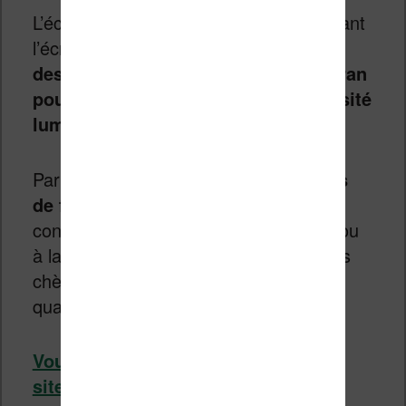
L’éclairage se règle facilement en utilisant
l’écran tactile :
on peut monter ou
descendre le doigt à gauche de l’écran
pour augmenter ou diminuer l’intensité
lumineuse
.
Par contre,
la liseuse ne propose pas
de filtre de la lumière bleue
contrairement à la
Bookeen Diva HD
ou
à la
Kobo Clara HD
, deux liseuses plus
chères et avec un écran de meilleure
qualité.
Vous pouvez voir la Kobo Nia sur le
site Fnac.com