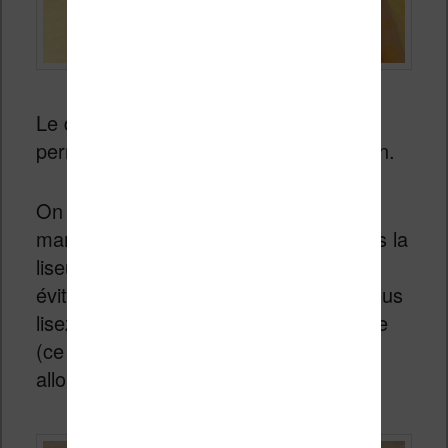
Le dos de la liseuse est texturé ce qui
permet d’avoir une bonne prise en main.
On trouve un seul et unique bouton
marche / arrêt situé sur la tranche sous la
liseuse. Ce bouton est incrusté ce qui
évite d’appuyer par erreur dessus si vous
lisez avec la liseuse posée sur le ventre
(ce qui est souvent le cas si vous lisez
allongés sur un canapé ou dans un lit).