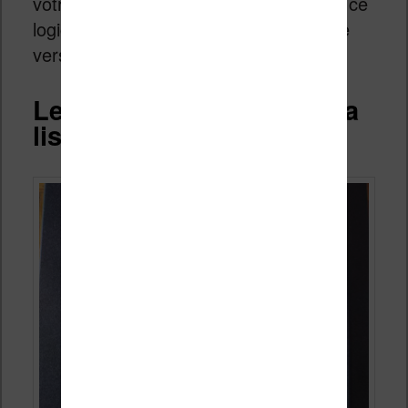
votre Kobo Nia n’est pas reconnue par ce
logiciel, il faudra télécharger le dernière
version.
Lecture des ebooks sur la
liseuse Kobo Nia