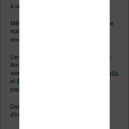
à un PC ou à un adaptateur secteur.
Même si le paquet est très fin, la liseuse
Kobo est bien protégée dans une
enveloppe à bulle.
L’ensemble s’inspire de ce que propose
Amazon avec un emballage très léger
alors que d’autres marques comme
Vivlio
et
Bookeen
préfèrent un type de
packaging plus premium.
Dans tous les cas, cela n’a pas
d’incidence sur la qualité de la liseuse.