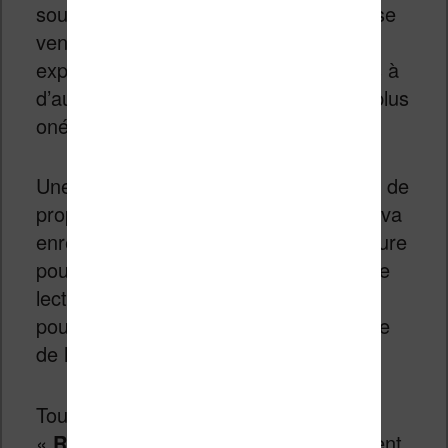
souvenir que la Kobo Nia est une liseuse
vendue à moins de 100 € ce qui peut
expliquer des performances inférieures à
d’autres liseuses récentes mais aussi plus
onéreuses.
Une particularité des liseuses Kobo est de
proposer une fonction «
Activité
» qui va
enregistrer toutes vos sessions de lecture
pour en tirer des statistiques : temps de
lecture total, vitesse de lecture,
pourcentage de livres terminés, nombre
de livres finis, etc.
Tout ceci est complété par des
«
Récompenses
» virtuelles qui viennent