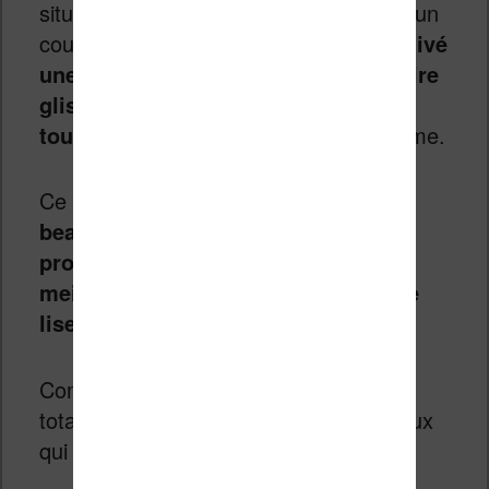
situation où l’on tourne 2 ou 3 pages d’un
coup. Pour régler ce problème,
j’ai activé
une option qui indique qu’on doit faire
glisser son doigt sur l’écran pour
tourner la page
et qui règle ce problème.
Ce petit défaut mis à part,
l’écran est
beau et l’éclairage proposé est très
progressif
. À mon goût,
c’est le
meilleur éclairage proposé dans une
liseuse de cette gamme
.
Comme toujours, on peut couper
totalement l’éclairage pour celles et ceux
qui préfèrent s’en passer.