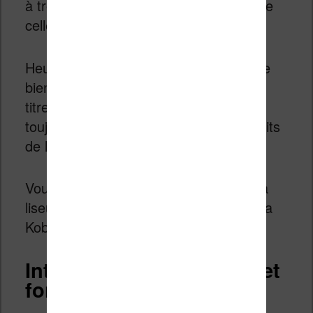
à trouver certaines catégories – comme
celle des livres gratuits.
Heureusement, la recherche fonctionne
bien et retrouve bien les auteurs et les
titres des livres rapidement. Comme
toujours, on peut télécharger des extraits
de livres avant de les acheter.
Vous pouvez accédez au contenu de la
liseuse avec le câble USB fourni avec la
Kobo Nia.
Interface de la Kobo Nia et
fonctionnalités