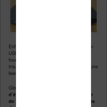
Enfin, on a un seul et unique port micro-
USB pour brancher la liseuse au câble
fourni. On pourrait regretter de ne pas
trouver de port USB-C, mais il s’agit d’une
liseuse à moins de 100€.
Globalement,
on ne note pas
d’évolution particulière sur le design
de la liseuse et on reste sur les bases