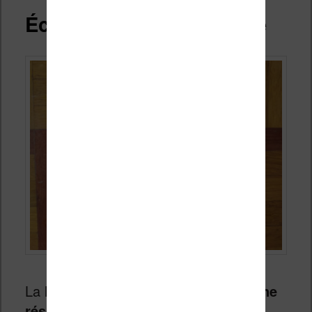
Écran, tactile et éclairage
La liseuse possède un écran E Ink d’
une
résolution de 1024 × 758 pixels
.