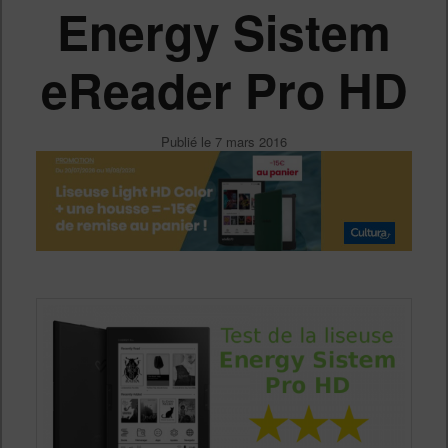
Energy Sistem
eReader Pro HD
Publié le
7 mars 2016