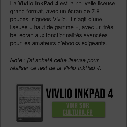
La
Vivlio InkPad 4
est la nouvelle liseuse
grand format, avec un écran de 7.8
pouces, signées Vivlio. Il s’agit d’une
liseuse « haut de gamme », avec un très
bel écran aux fonctionnalités avancées
pour les amateurs d’ebooks exigeants.
Note : j’ai acheté cette liseuse pour
réaliser ce test de la Vivlio InkPad 4.