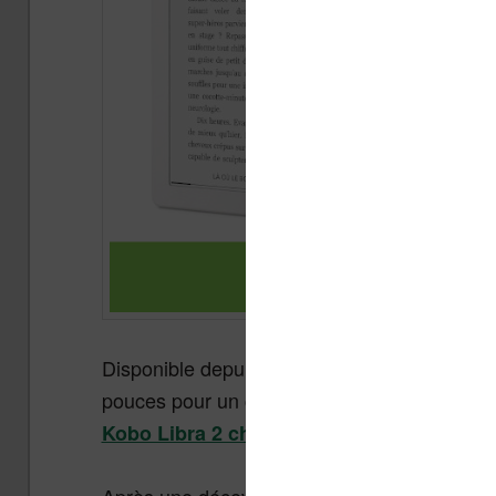
Disponible depuis octobre 2021,
la liseuse 
pouces pour un confort de lecture amélioré. 
Kobo Libra 2 chez fnac.com