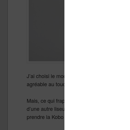
J’ai choisi le modèle blanc, car la plupart de
agréable au touché et respire la qualité.
Mais, ce qui frappe le plus c’est bien sûr l’é
d’une autre liseuse de 6 pouces, on peut dir
prendre la Kobo Libra 2 que l’autre liseuse.