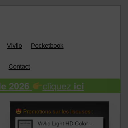
k
Vivlio
Pocketbook
Contact
cliquez
de 2026
ici
Promotions sur les liseuses :
Vivlio Light HD Color +