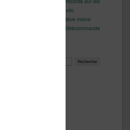
réductions records sur les
liseuses Kobo et Vivlio
Une alternative moins
chère à la Télécommande
Kobo
Rechercher
Rechercher