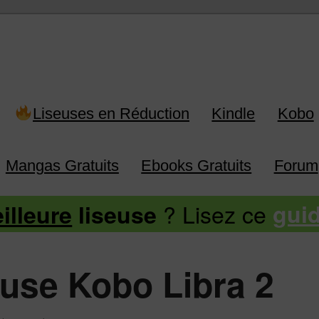
 Kindle, Kobo, Vivlio, Pocketboo
Liseuses en Réduction
Kindle
Kobo
Mangas Gratuits
Ebooks Gratuits
Forum
? Lisez ce
illeure
liseuse
gui
seuse Kobo Libra 2