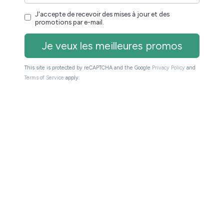
ballage premium qui
protège parfaitement la liseuse
on retrouve la liseuse, un câble USB-C et un petit
 n’est utile que pour le premier démarrage de la
e, il n’est pas nécessaire de proposer un manuel