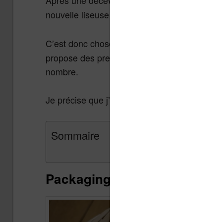
Après une décevante
on attendai
Kobo Nia,
nouvelle liseuse grand public pour réconcilier
C’est donc chose faite avec
cette liseuse K
propose des prestations haut de gamme tout 
nombre.
Je précise que j’ai acheté cette liseuse (il n
Sommaire
Packaging et présentation d