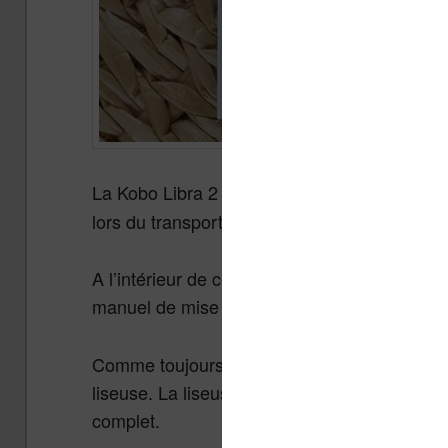
La Kobo Libra 2 est vendue dans un bel em
lors du transport.
A l’intérieur de cette belle boîte en carton, 
manuel de mise en route.
Comme toujours avec les liseuses, le manuel
liseuse. La liseuse étant très simple d’usag
complet.