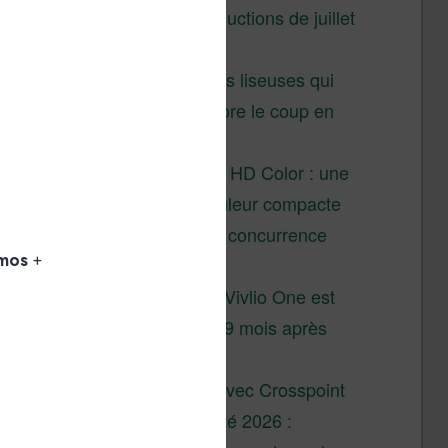
Vivlio – réductions de juillet
2026
3 anciennes liseuses qui
valent encore le coup en
2026
Vivlio Light HD Color : une
liseuse couleur compacte
à prix défiant toute concurrence
chez Cultura
La liseuse Vivlio One est
un succès 9 mois après
son lancement
XTEINK X4 : test avec Crosspoint
Soldes d’été 2026 :