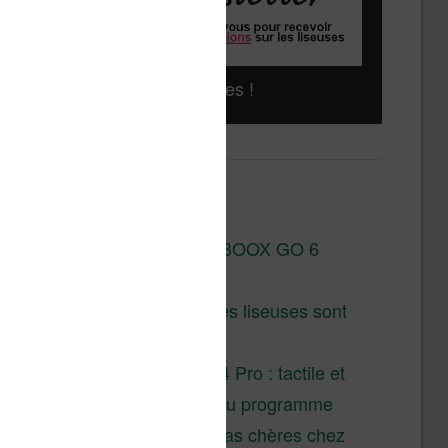
Liseuses pas chères !
Derniers articles :
Test de la BOOX GO 6
Gen II
Pourquoi les liseuses sont
si chères ?
XTEINK X4 Pro : tactile et
éclairage au programme
Liseuses pas chères chez