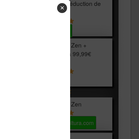
HOUSSE
réduction de
✕
15€
Voir sur Cultura.com
Vivlio Light Zen +
HOUSSE à
99,99€
129,99€
Voir sur Boulanger
Les accessibles :
Vivlio Light Zen
Voir sur Cultura.com