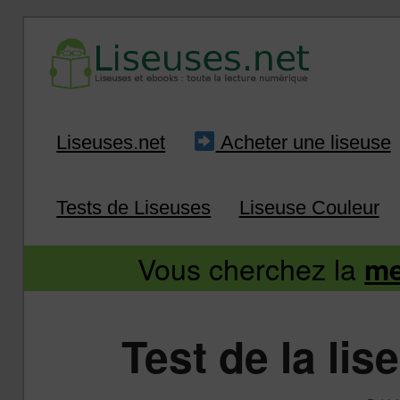
Liseuse et ebook : tout savoir
Infos sur les liseuses
Aller
Aller
Liseuses.net
Acheter une liseuse
au
au
Tests de Liseuses
Liseuse Couleur
contenu
contenu
Vous cherchez la
me
principal
secondaire
Test de la li