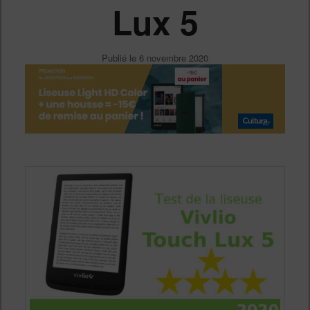
Lux 5
Publié le
6 novembre 2020