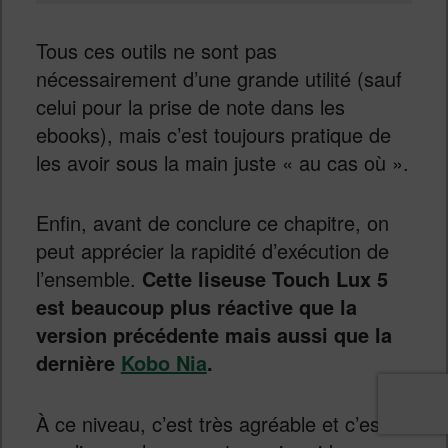
Tous ces outils ne sont pas
nécessairement d’une grande utilité (sauf
celui pour la prise de note dans les
ebooks), mais c’est toujours pratique de
les avoir sous la main juste « au cas où ».
Enfin, avant de conclure ce chapitre, on
peut apprécier la rapidité d’exécution de
l’ensemble.
Cette liseuse Touch Lux 5
est beaucoup plus réactive que la
version précédente mais aussi que la
dernière
Kobo Nia
.
À ce niveau, c’est très agréable et c’est