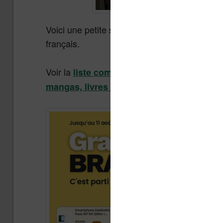
Voici une petite sélection de sites qui perme
français.
Voir la
liste complète de tous les sites de 
.
mangas, livres audio)