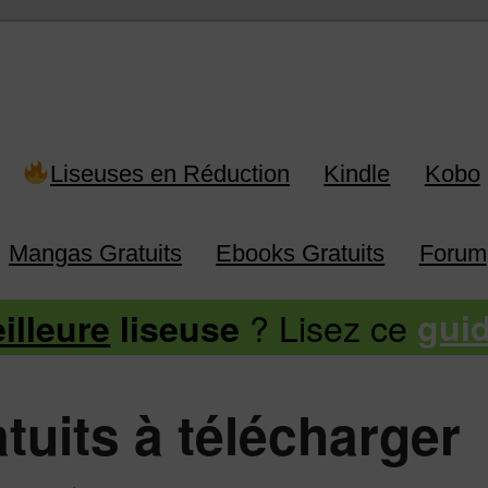
 Kindle, Kobo, Vivlio, Pocketboo
Liseuses en Réduction
Kindle
Kobo
Mangas Gratuits
Ebooks Gratuits
Forum
? Lisez ce
illeure
liseuse
gui
tuits à télécharger