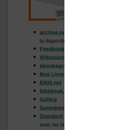
: beaucoup de choses, parfo
archive.org
la disponibilité de films !
Feedbooks
Wikisource
ebooksgratuits.com
Nos Livres
Efélé.net
bibebook.com
Gallica
Gutenberg
: des livres en angla
Standard Ebooks
avec les liseuses