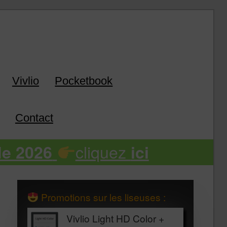
k
Vivlio
Pocketbook
Contact
cliquez
de 2026
ici
Promotions sur les liseuses :
Vivlio Light HD Color +