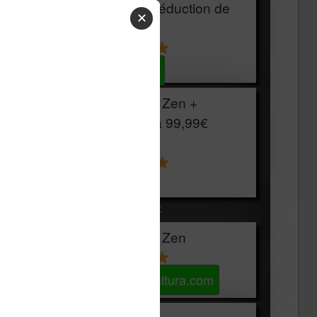
HOUSSE
réduction de
✕
15€
Voir sur Cultura.com
Vivlio Light Zen +
HOUSSE à
99,99€
129,99€
Voir sur Boulanger
Les accessibles :
Vivlio Light Zen
Voir sur Cultura.com