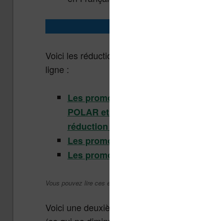
Promotions du moment
Voici les réductions sur les ebooks sur les sit
ligne :
Les promotions pour juillet 2026 :
POLAR et THRILLER –
des centaine
réduction
(Cultura.fr)
Les promotions sur les ebooks Kob
Les promotions sur les ebooks Kind
Vous pouvez lire ces ebooks sur liseuse, smartphone ou tabl
Voici une deuxième liste de sites qui propo