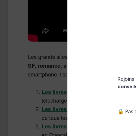
Les grands sites français proposent maintena
SF, romance, aventure, classiques,
essai
smartphone, liseuse ou tablette :
Les livres gratuits sur Cultura (clique
télécharger !
Les livres gratuits sur Amazon (cliqu
de tous les genres et publiés par des 
Les livres gratuits sur Fnac.com (cli
en Français