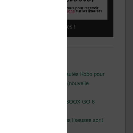
Liseuses pas chères !
Derniers articles :
Les nouveautés Kobo pour
la fin 2026 (nouvelle
liseuse)
Test de la BOOX GO 6
Gen II
Pourquoi les liseuses sont
si chères ?