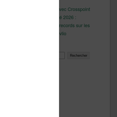
son lancement
XTEINK X4 : test avec Crosspoint
Soldes d’été 2026 :
réductions records sur les
liseuses Kobo et Vivlio
Rechercher
Rechercher