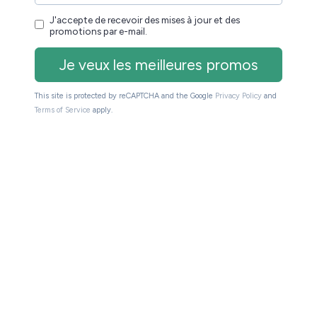
pour
 sur les ebooks
juillet 2026
es de libraires en
 spécial ROMANCE,
s de romans en
o (Fnac.com)
le (Amazon.fr)
ette
sent des œuvres disponibles dans le domaine public