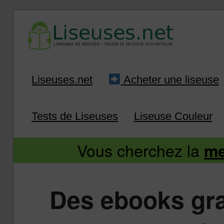
Liseuse et ebook : tout savoir
Infos sur les liseuses
Aller
Aller
Liseuses.net
Acheter une liseuse
au
au
Tests de Liseuses
Liseuse Couleur
contenu
contenu
Vous cherchez la
me
principal
secondaire
Des ebooks gra