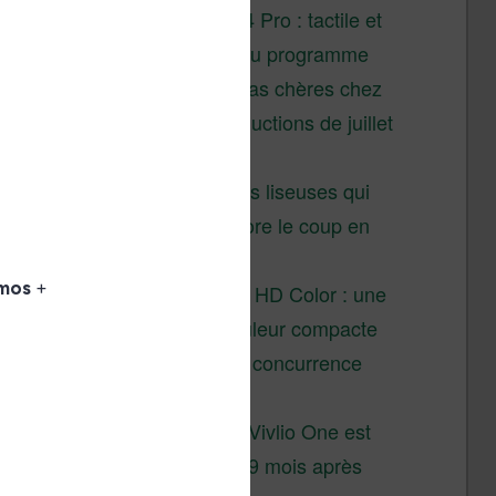
XTEINK X4 Pro : tactile et
éclairage au programme
Liseuses pas chères chez
Vivlio – réductions de juillet
2026
3 anciennes liseuses qui
valent encore le coup en
2026
Vivlio Light HD Color : une
liseuse couleur compacte
à prix défiant toute concurrence
chez Cultura
La liseuse Vivlio One est
un succès 9 mois après