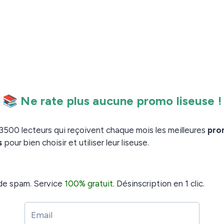
nt des livres de tous les genres (
thriller, policier,
, etc.) à
sur votre
s
télécharger gratuitement
: une sélection de plus 1000 livres gratuits à
z ici)
: encore une large sélection de livres gratuits
ez ici)
auteurs indépendants et des grands éditeurs
: beaucoup de livres gratuits, récents ou non
quez ici)