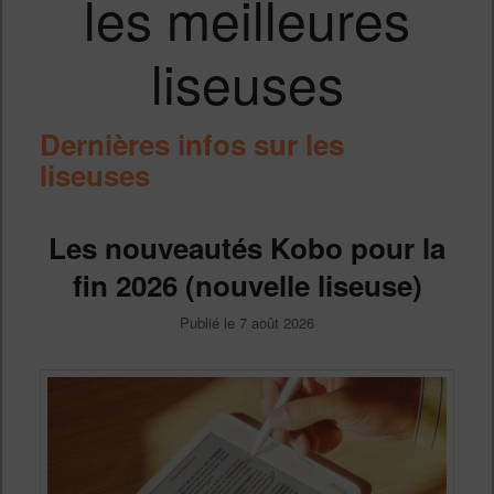
les meilleures
liseuses
Dernières infos sur les
liseuses
Les nouveautés Kobo pour la
fin 2026 (nouvelle liseuse)
Publié le
7 août 2026