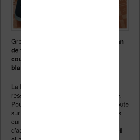
Grosse nouveauté :
il s’agit d’un écran
de type
Kaleido
qui propose de la
couleur en plus du classique noir et
blanc des liseuses.
La liseuse tient bien dans la main et on
ressent une vraie impression de qualité.
Pour faciliter la prise en main, Vivlio ajoute
sur ses liseuses des boutons physiques
qui permettent de tourner les pages et
d’accéder rapidement à l’écran d’accueil
et au menu des paramètres.