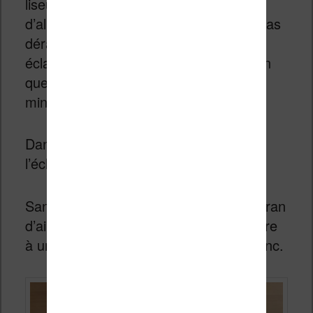
liseuses dans mon lit la nuit et j’évite
d’allumer la lampe de chevet pour ne pas
déranger ma femme. Une liseuse avec
éclairage est alors très utile, à condition
que le réglage soit fin et que le réglage
minimum ne m’éblouisse pas les yeux.
Dans le cas de cette Vivlio Color,
l’éclairage s’avère donc trop puissant.
Sans éclairage, la liseuse affiche un écran
d’ailleurs assez sombre si on le compare
à une liseuse avec un écran noir et blanc.