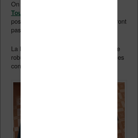
On retrouve donc la forme des
Vivlio
Touch Lux 5
et Touch Lux 4 et les
possesseurs de Vivlio Touch HD ne seront
pas dépaysés non plus.
La liseuse est conçue dans un plastique
robuste. On trouve un écran de 6 pouces
conçu par l’entreprise E Ink.