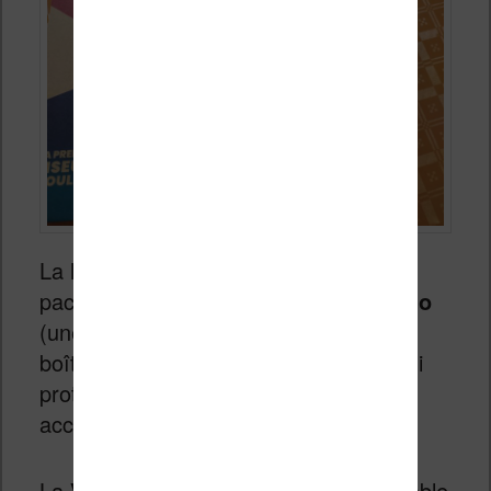
La liseuse est proposée dans le
packaging maintenant habituel de
Vivlio
(une marque française d’ailleurs) : une
boîte en carton recyclé bien conçue qui
protège bien la machine et ses
accessoires.
La
Vivlio Color
est vendue avec un câble