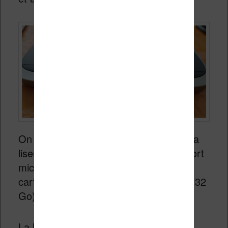
On trouve sur la tranche inférieure de la
liseuse un bouton marche / arrêt, un port
micro-USB et un port d’extension pour
carte Micro-SD (capacité maximale de 32
Go).
La liseuse possède 16 Go de stockage.