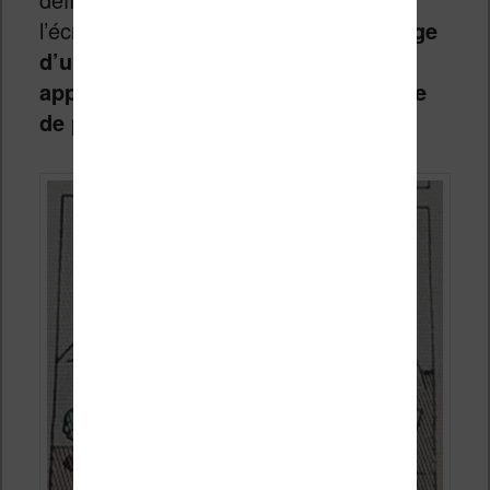
l’écran réserve une surprise :
l’affichage
d’un léger quadrillage laissant
apparaître très légèrement la matrice
de pixels
.