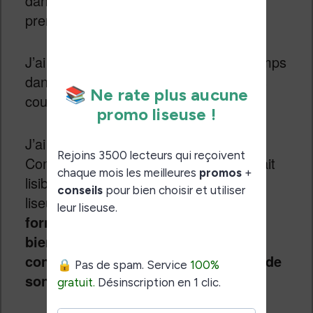
dans la bibliothèque et la librairie qui
prennent une nouvelle dimension.
J’ai même passé beaucoup plus de temps
dans la librairie juste pour “admirer” les
couvertures des livres.
J’ai aussi lu des BD dans le format
Comics américain. J’ai trouvé que c’était
lisible. C’est une première pour une
liseuse et, malgré l’écran 6 pouces,
ce
format de bande dessinée se prête
bien à cette liseuse Vivlio Color à
condition d’accepter les limitations de
son écran.