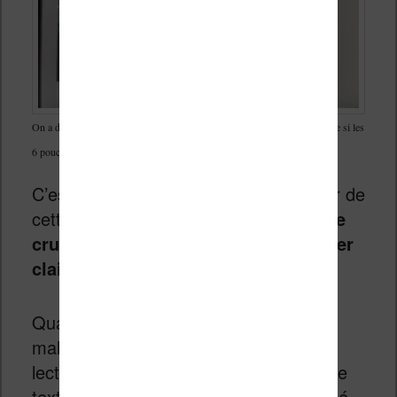
On a des couleurs qui apportent un vrai plus pour la lecture de BD (même si les
6 pouces de l’écran sont un peu juste)
C’est clairement, pour moi, le point noir de
cette liseuse :
l’écran couleur manque
cruellement de pixels pour s’exprimer
clairement
.
Quand au
quadrillage
, il se fait
malheureusement sentir aussi sur la
lecture des ebooks lors de l’affichage de
texte noir sur fond blanc pourtant dénué