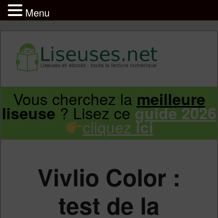
Menu
Liseuse et ebook : tout savoir
Infos sur les liseuses Kindle, Kobo,
Vous cherchez la
meilleure
Aller
Aller
Vivlio, Pocketbook
? Lisez ce
liseuse
guide 2026
cliquez
ici
au
au
contenu
contenu
Vivlio Color :
principal
secondaire
test de la