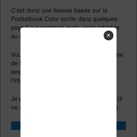
C’est donc une liseuse basée sur la
Pocketbook Color sortie dans quelques
pays il y a quelques mois, mais adaptée
au marché français.
✕
Vous avez donc bien accès à une librairie
de livres numériques (ebooks) dans la
langue de Molière directement depuis
l’interface de la liseuse.
Je précise que j’ai acheté cette liseuse (il
ne s’agit donc pas d’un modèle de prêt).
Acheter la Vivlio Light HD Color