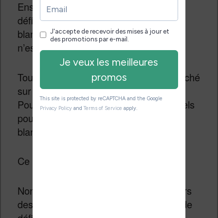
Ensuite, l’écran propose une bonne
définition en ce qui concerne le noir et
blanc (et l’affichage du texte), mais ce
n’est pas le cas pour la couleur.
Tout ce qui est en couleur est alors affiché
sur une matrice de 100 PPP (Pixel Par
Pouce). On a donc 3 fois moins de pixels
pour les couleurs que pour le noir et
blanc.
Ce ce point se fait clairement sentir !
Non seulement, on voit que les contours
des illustrations en couleur manquent de
définition (on voit l’effet escalier), mais