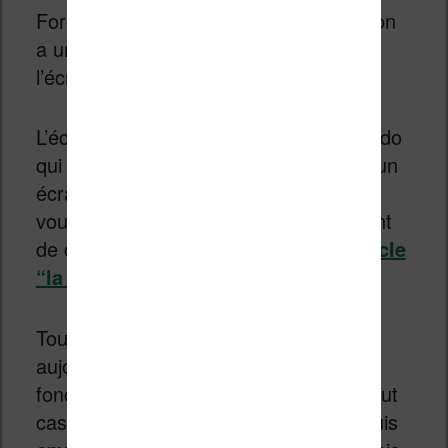
Forcément, avec une liseuse couleur, on
a une seule envie : tester rapidement
l’écran !
L’écran utilise donc la technologie Kaleido
qui permet d’afficher des couleurs sur un
écran à encre électronique. Si vous
voulez des détails sur le fonctionnement
de cet écran, je vous invite à
lire l’article
“la révolution couleur Kaleido”
.
Tout d’abord, la partie tactile est
aujourd’hui totalement maîtrisée et
fonctionne bien sur cette liseuse. En tout
cas, je n’ai pas noté de différence depuis