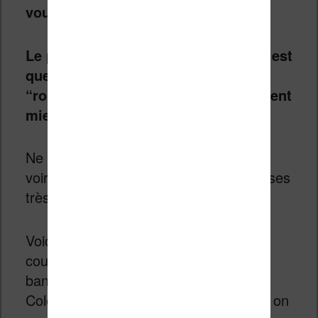
vous fatiguer les yeux rapidement.
Le problème de cette Vivlio Color, c’est
que pour la lecture des ebooks type
“roman”, les autres liseuses proposent
mieux.
Ne partez pas tout de suite, vous allez
voir que cette liseuse propose des choses
très intéressantes.
Voici quelques photos du rendu des
couleurs sur la lecture de différentes
bandes dessinées sur la liseuse Vivlio
Color (en poussant l’éclairage à 100%, on