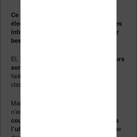
Ce problème est lié à l’encre
électronique qui permet d’afficher des
informations sur un écran sans avoir
besoin d’éclairage.
Et, clairement (si j’ose dire),
les couleurs
sont fades
. Elles sont beaucoup plus
fades que les couleurs d’un écran
classique.
Mais, cela ne veut pas dire que l’écran
n’est pas utilisable – loin de là.
Les
couleurs apportent un vrai plus dans
l’utilisation de la liseuse
, en particulier