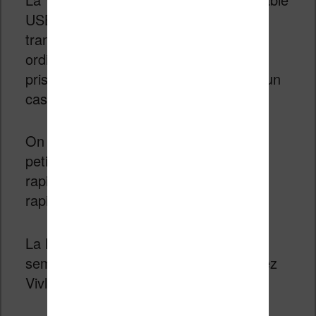
USB (pour charger la liseuse et y
transférer des ebooks depuis un
ordinateur) et un adaptateur USB vers
prise casque 3,5 mm pour y brancher un
casque audio ou des enceintes.
On trouve également dans la boîte un
petit manuel papier de mise en route
rapide pour profiter de sa liseuse
rapidement.
La liseuse est d’apparence assez
semblable aux modèles récents de chez
Vivlio.