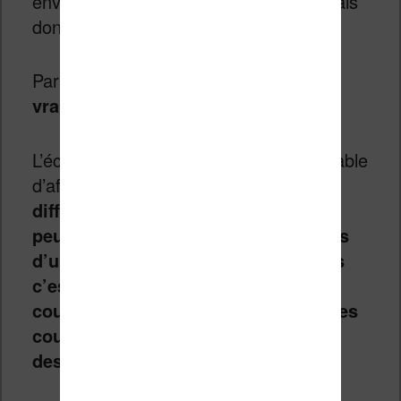
environ 3 ans sur les liseuses. Je ne vais
donc pas m’éterniser sur ce sujet.
Par contre,
la partie couleur est
vraiment intéressante
.
L’écran est annoncé comme étant capable
d’afficher jusqu’à
4096 couleurs
différentes
. En clair :
c’est encore un
peu juste pour apprécier les nuances
d’un tableau de la renaissance, mais
c’est suffisant pour consulter les
couvertures des ebooks et afficher les
couleurs de la plupart des bandes
dessinées.