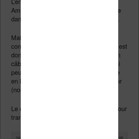
L’ensemble fait plus luxueux que chez
Amazon qui emballe toujours ses Kindle
dans des emballages très minimalistes.
Mais, en définitive, c’est surtout le
contenu qui est intéressant. La liseuse est
donc fournie avec un petit manuel et un
câble micro-USB de connexion. Celui-ci
peut être utilisé pour charger sa liseuse
en la branchant à un adaptateur secteur
(non fourni) ou à un ordinateur.
Le câble sera aussi utilisé également pour
transférer des ebooks sur la liseuse.