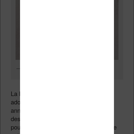
La liseuse Bookeen Diva en veille avec ses boutons en façade
La liseuse retrouve le style particulier
adopté par Bookeen depuis quelques
années. L’idée est donc de s’affranchir
des codes des appareils électroniques
pour proposer une liseuse avec un style