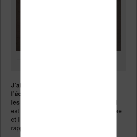
L’écran d’accueil de la liseuse avec un éclairage
J’ai été agréablement surpris par
l’écran qui affiche très correctement
les caractères.
On voit clairement qu’il
est meilleur de celui de la Kindle de base
et il ne semble pas trop en retrait par
rapport à celui de sa grande sœur.