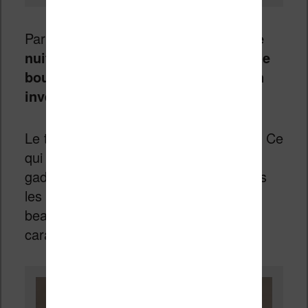
Par contre, Bookeen a ajouté
un mode
nuit
plutôt bien vu :
en appuyant sur le
bouton situé à gauche de l’écran, on
inverse les couleurs sur l’écran.
Le texte devient blanc et la page noire. Ce
qui ressemble au début à une fonction
gadget est en réalité très utile : une fois
les couleurs inversées, l’écran est
beaucoup moins lumineux et les
caractères se détachent très bien.