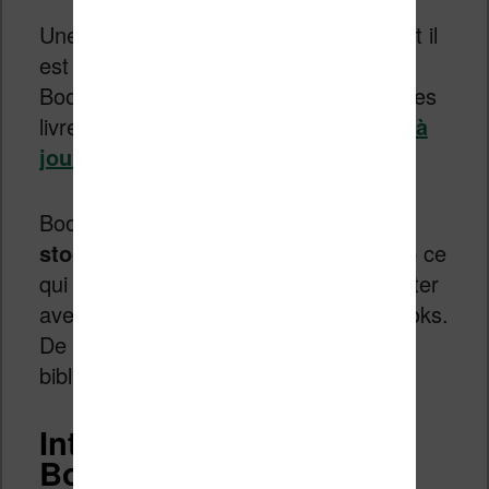
Une fois la liseuse connectée à Internet il
est possible d’accéder à la librairie
Bookeen pour télécharger et acheter des
livres. Cela permettra aussi de
mettre à
jour la liseuse Bookeen
.
Bookeen propose
une capacité de
stockage très généreuse avec 16 Go
ce
qui devrait vous permettre de transporter
avec vous entre 10 000 et 15 000 ebooks.
De quoi vous constituer une belle
bibliothèque de livres numériques.
Interface de la liseuse
Bookeen Diva