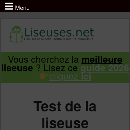
Menu
Liseuse et ebook : tout savoir
Infos sur les liseuses Kindle, Kobo,
Vous cherchez la
meilleure
Aller
Aller
Vivlio, Pocketbook
? Lisez ce
liseuse
guide 2026
cliquez
ici
au
au
contenu
contenu
Test de la
principal
secondaire
liseuse