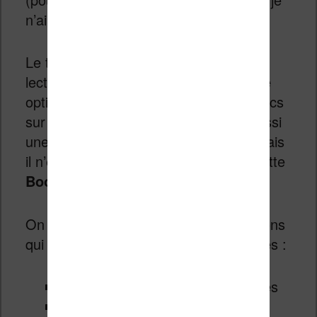
n’ai rien noté de problématique.
Le texte s’affiche avec précision et la
lecture est un plaisir. Le fait d’avoir une
option pour afficher les caractères blancs
sur fond noir est un vrai plus. C’est aussi
une option disponible sur les Kindle, mais
il n’est pas aussi accessible que sur cette
Bookeen Diva
.
On retrouve évidement toutes les options
qui rendent les liseuses si sympathiques :
Réglage de la police de caractères
Changement de la taille des