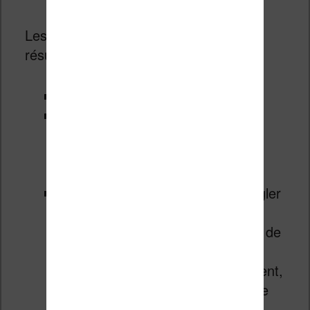
Les options sont intéressantes et se
résument à l’essentiel :
Connexion Wifi
Général : mise à jour, espace de
stockage, date et heure, langue,
mise en vieille, dictionnaires,
réinitialisation de l’appareil
Luminosité et affichage : pour régler
l’intensité de l’éclairage et la
température de couleur du mode de
lecture de nuit (inversion des
couleurs), gérer le rafraîchissement,
gérer la rotation de l’écran avec le
gyroscope