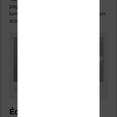
pages ou encore d’ajuster l’intensité
lumineuse (ce qui signifie qu’il y a bien un
éclairage sur cette liseuse).
Le bouton pour démarrer et mettre en veille la Bookeen Diva
Écran, tactile et éclairage