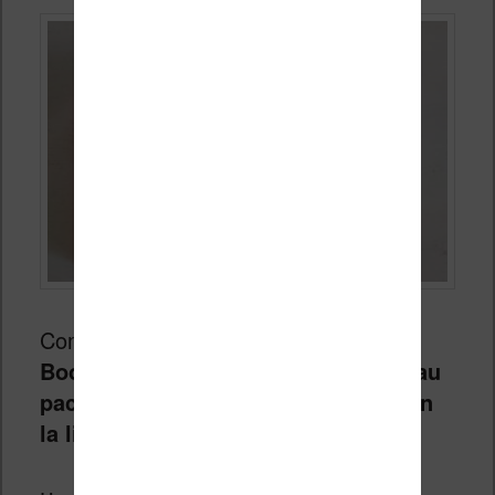
Comme pour sa grande sœur,
la
Bookeen Diva est fourni dans un beau
packaging en carton qui protège bien
la liseuse
.