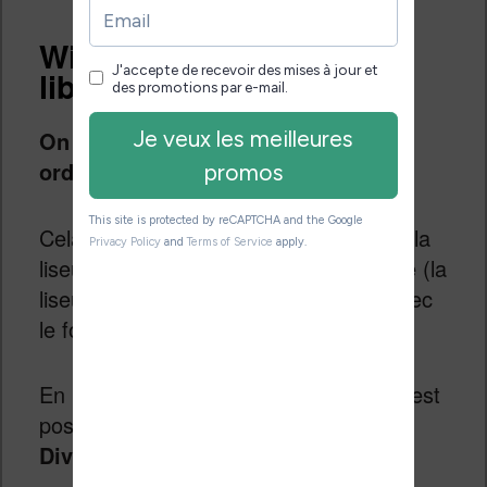
Wifi, USB, stockage et
librairie
On peut brancher sa liseuse à son
ordinateur avec le câble USB
.
Cela permet de copier des ebooks sur la
liseuse ou d’utiliser Calibre pour le faire (la
liseuse est parfaitement compatible avec
le format EPUB).
En parallèle à ce type de connexion, il est
possible d’
utiliser la liseuse Bookeen
Diva avec une connexion Wifi
.