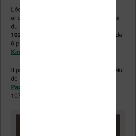
L’écran utilisé dans cette liseuse est à
encre électronique et fourni par le leader
du marché : E Ink. Sa résolution est de
1024 x 758 pixels
pour une diagonale de
6 pouces ce qui est un peu plus que
la
Kindle de base
.
Il propose une résolution inférieure à celui
de la Diva HD ou de la
Kindle
Paperwhite
qui proposent du 1448 x
1072 pixels.