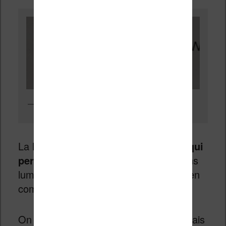
Même avec un objectif macro l’écran présente peu de pixels
La liseuse intègre aussi
un éclairage qui
permet de lire la nuit
(ou en conditions
lumineuse difficile dans les transports en
communs par exemple).
On peut ajuster l’intensité lumineuse mais