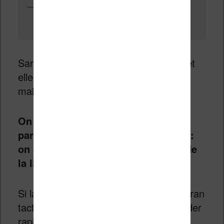
Un port micro-USB vous permet de brancher la liseuse à votre
ordinateur
Sans surprise, on tient bien la liseuse et
elle ne risque pas de nous glisser des
mains.
On remarque tout de suite une
particularité chez Bookeen et Vivlio :
on a des boutons sur la face avant de
la liseuse.
Si la machine est bien pourvue d’un écran
tactile, ces boutons permettent d’accéder
rapidement au menu, de tourner les