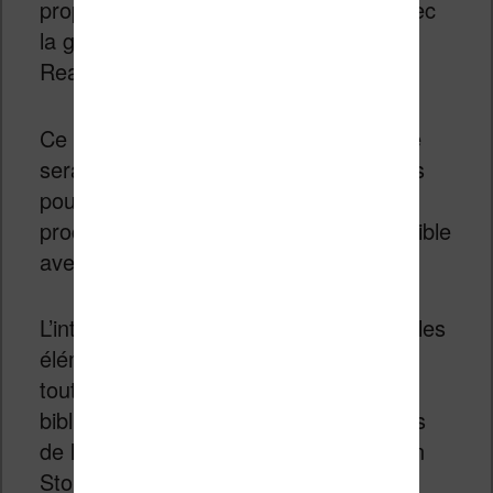
propose une nouveauté importante avec
la gestion du DRM LCP du consortium
Readium.
Ce n’est pas encore activé mais cela le
sera dans le courant de l’année et vous
pourrez alors prêter des livres à vos
proches qui auront une liseuse compatible
avec ce DRM.
L’interface de l’écran d’accueil reprend les
éléments habituels qu’on trouve sur
toutes les liseuses : accès à la
bibliothèque, affichage du livre en cours
de lecture, accès à la librairie (Bookeen
Store), accès aux paramètres, etc.