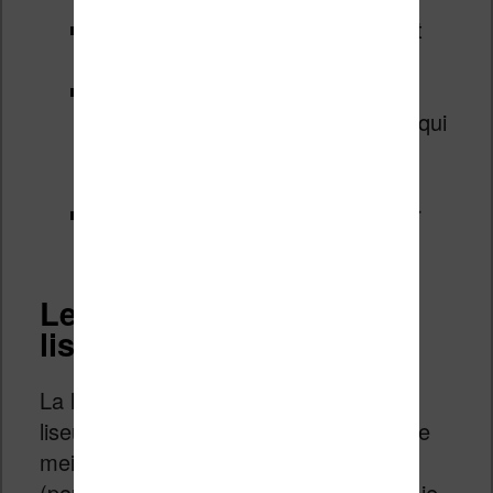
Bibliothèque : contrôle parental et
gestion des recommandations
Tutoriel : permet d’afficher à
nouveau le tutoriel de bienvenue qui
explique comment fonctionne la
liseuse
FAQ et assistance : les liens pour
trouver de l’aide sur Internet
Lecture d’ebook sur la
liseuse Bookeen Diva
La lecture est très confortable sur la
liseuse. Même si elle n’embarque pas le
meilleur écran disponible en 6 pouces
(pour des raisons évidentes de coûts), je