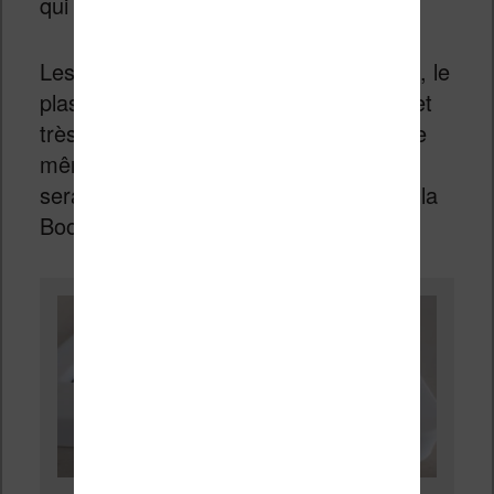
qui rappelle un livre papier.
Les angles sont présents mais adoucis, le
plastique utilisé est entièrement blanc et
très agréable au touché. On retrouve le
même style que pour la Diva HD et ne
serait pas sans rappeler aussi celui de la
Bookeen Saga.