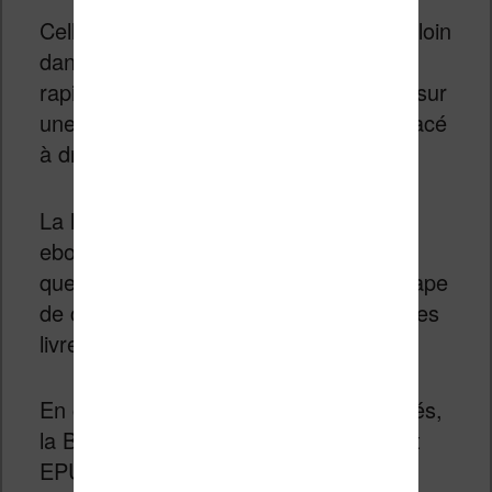
Celle nouvelles version va un peu plus loin
dans la simplicité avec des fonctions
rapidement accessibles avec le pouce sur
une simple pression du bouton rond placé
à droite de l’écran.
La liseuse propose un support des
ebooks au format EPUB ce qui signifie
que vous n’aurez pas à passer par l’étape
de conversion si vous possédez déjà des
livres numériques dans ce format.
En ce qui concerne les format supportés,
la Bookeen Diva gère en natif le format
EPUB (pas besoin de conversion) et