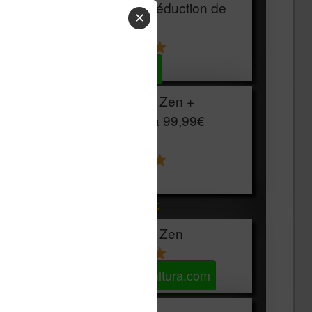
HOUSSE
réduction de
✕
15€
Voir sur Cultura.com
Vivlio Light Zen +
HOUSSE à
99,99€
129,99€
Voir sur Boulanger
Les accessibles :
Vivlio Light Zen
Voir sur Cultura.com