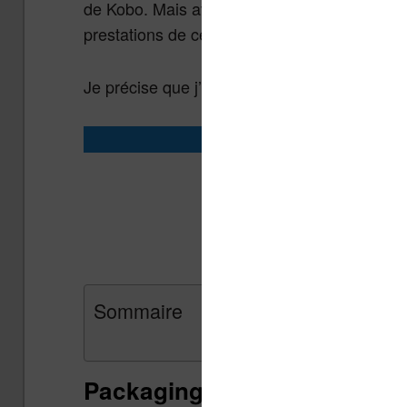
de Kobo. Mais avec un prix d’un peu moins d
prestations de cette
sont à l
Kobo Clara 2E
Je précise que j’ai acheté cette liseuse (il n
Acheter une 
Kobo Clara 2E 
Kobo Clara 2E che
Sommaire
Packaging et présentation d