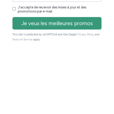
s un bel emballage un peu moins imposant que ce
ne raison à cela : tout est conçu dans un carton conçu
ous trouverez dans la boîte, en plus de la liseuse, un
oute rapide.
très solide et la prise en main est très agréable.
qui est normale, car elle est plus petite) et tient mieux
on signe.
t que c’est un système plus moderne, l’USB-C a aussi