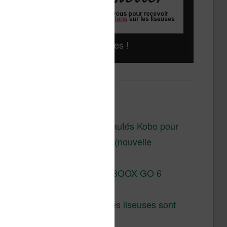
Liseuses pas chères !
Derniers articles :
Les nouveautés Kobo pour
la fin 2026 (nouvelle
liseuse)
Test de la BOOX GO 6
Gen II
Pourquoi les liseuses sont
si chères ?