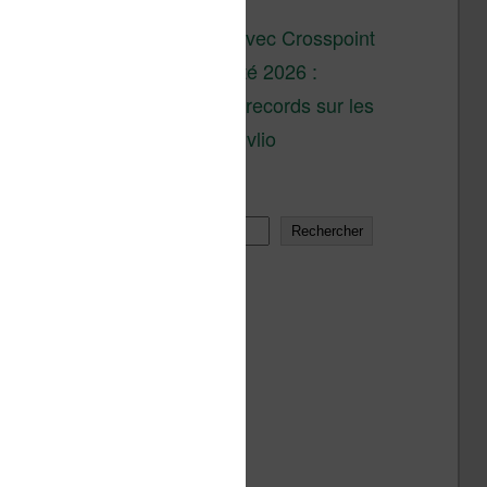
son lancement
XTEINK X4 : test avec Crosspoint
Soldes d’été 2026 :
réductions records sur les
liseuses Kobo et Vivlio
Rechercher
Rechercher