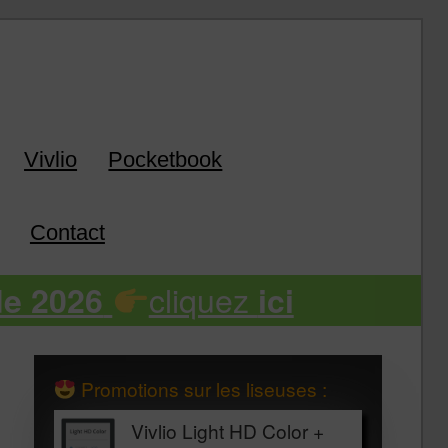
k
Vivlio
Pocketbook
Contact
cliquez
de 2026
ici
Promotions sur les liseuses :
Vivlio Light HD Color +