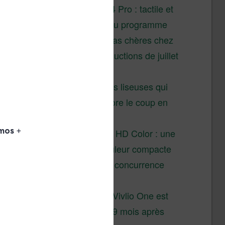
XTEINK X4 Pro : tactile et
éclairage au programme
Liseuses pas chères chez
Vivlio – réductions de juillet
2026
3 anciennes liseuses qui
valent encore le coup en
2026
Vivlio Light HD Color : une
liseuse couleur compacte
à prix défiant toute concurrence
chez Cultura
La liseuse Vivlio One est
un succès 9 mois après