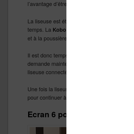
l’avantage d’être plus solide et de proposer 
La liseuse est étanche (certification IPX8) ce 
temps. La
Kobo Clara 2E est donc résistan
et à la poussière.
Il est donc temps d’allumer la liseuse et la 
demande maintenant une connexion Internet pou
liseuse connectée, une mise à jour est téléch
Une fois la liseuse en route, il vous faudra
pour continuer à utiliser la liseuse et télécha
Ecran 6 pouces de la liseus