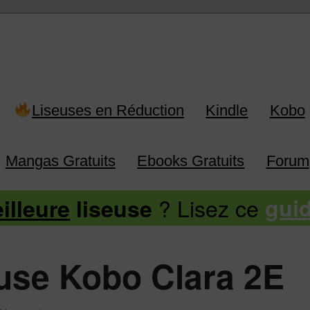
 Kindle, Kobo, Vivlio, Pocketboo
Liseuses en Réduction
Kindle
Kobo
Mangas Gratuits
Ebooks Gratuits
Forum
? Lisez ce
illeure
liseuse
gui
euse Kobo Clara 2E