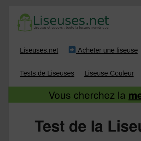
Liseuse et ebook : tout savoir
Infos sur les liseuses
Aller
Aller
Liseuses.net
Acheter une liseuse
au
au
Tests de Liseuses
Liseuse Couleur
contenu
contenu
Vous cherchez la
me
principal
secondaire
Test de la Lis