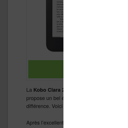
La
est la dernière nouveauté
Kobo Clara 2E
propose un bel écran haute définition de 6 po
différence. Voici le test complet de cette li
Après l’excellente
, on était en
Kobo Libra 2