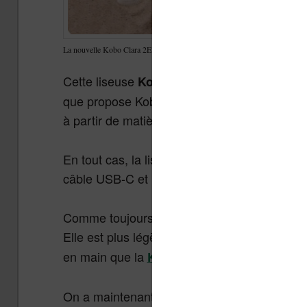
La nouvelle Kobo Clara 2E
Cette liseuse
est vendue dan
Kobo Clara 2E
que propose Kobo habituellement. Et il y a u
à partir de matières recyclées.
En tout cas, la liseuse est bien protégée et v
câble USB-C et un petit manuel de mise en r
Comme toujours avec Kobo, la liseuse semble 
Elle est plus légère que la
(ce 
Kobo Libra 2
en main que la
– ce qui est très b
Kobo Nia
On a maintenant un port USB-C. Outre le fai