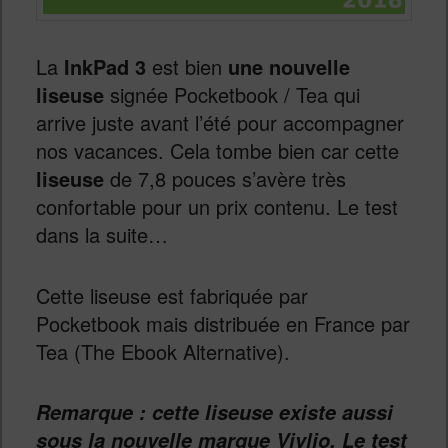
La
InkPad 3
est bien
une nouvelle
liseuse
signée Pocketbook / Tea qui
arrive juste avant l’été pour accompagner
nos vacances. Cela tombe bien car cette
liseuse
de 7,8 pouces s’avère très
confortable pour un prix contenu. Le test
dans la suite…
Cette liseuse est fabriquée par
Pocketbook mais distribuée en France par
Tea (The Ebook Alternative).
Remarque : cette liseuse existe aussi
sous la nouvelle marque Vivlio. Le test