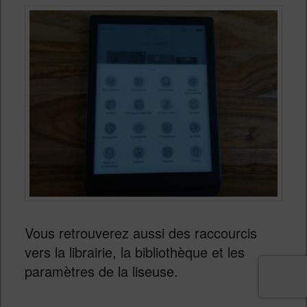
Vous retrouverez aussi des raccourcis
vers la librairie, la bibliothèque et les
paramètres de la liseuse.