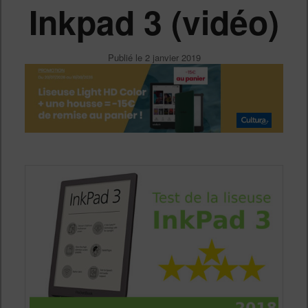
Inkpad 3 (vidéo)
Publié le
2 janvier 2019