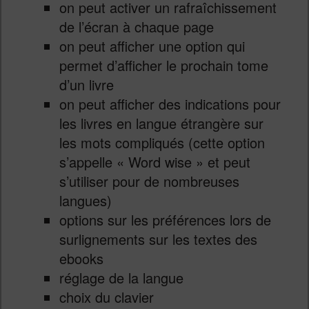
on peut activer un rafraîchissement
de l’écran à chaque page
on peut afficher une option qui
permet d’afficher le prochain tome
d’un livre
on peut afficher des indications pour
les livres en langue étrangère sur
les mots compliqués (cette option
s’appelle « Word wise » et peut
s’utiliser pour de nombreuses
langues)
options sur les préférences lors de
surlignements sur les textes des
ebooks
réglage de la langue
choix du clavier