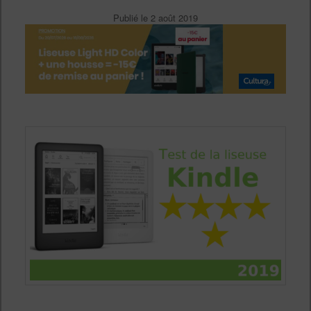
Publié le
2 août 2019