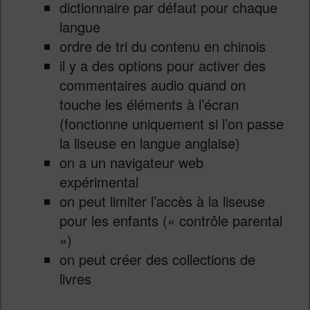
dictionnaire par défaut pour chaque
langue
ordre de tri du contenu en chinois
il y a des options pour activer des
commentaires audio quand on
touche les éléments à l’écran
(fonctionne uniquement si l’on passe
la liseuse en langue anglaise)
on a un navigateur web
expérimental
on peut limiter l’accès à la liseuse
pour les enfants (« contrôle parental
»)
on peut créer des collections de
livres