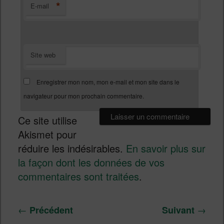
*
E-mail
Site web
Enregistrer mon nom, mon e-mail et mon site dans le
navigateur pour mon prochain commentaire.
Ce site utilise
Akismet pour
réduire les indésirables.
En savoir plus sur
la façon dont les données de vos
commentaires sont traitées
.
Navigation
←
→
Précédent
Suivant
des