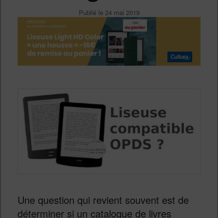
Publié le
24 mai 2019
Une question qui revient souvent est de
déterminer si un catalogue de livres