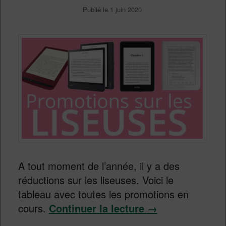
Publié le
1 juin 2020
A tout moment de l’année, il y a des
réductions sur les liseuses. Voici le
tableau avec toutes les promotions en
cours.
Continuer la lecture
→