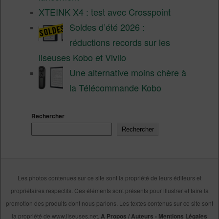
XTEINK X4 : test avec Crosspoint
Soldes d’été 2026 :
réductions records sur les
liseuses Kobo et Vivlio
Une alternative moins chère à
la Télécommande Kobo
Rechercher
Rechercher
Les photos contenues sur ce site sont la propriété de leurs éditeurs et
propriétaires respectifs. Ces éléments sont présents pour illustrer et faire la
promotion des produits dont nous parlons. Les textes contenus sur ce site sont
la propriété de www.liseuses.net.
A Propos / Auteurs
-
Mentions Légales