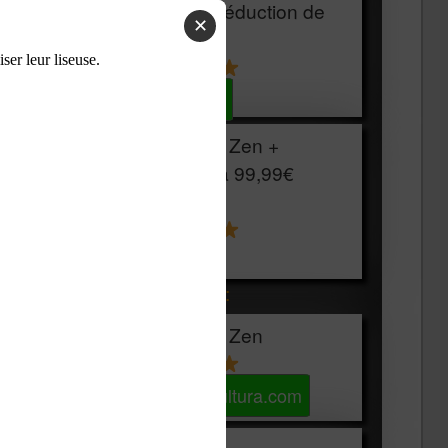
HOUSSE
réduction de
✕
15€
Voir sur Cultura.com
Vivlio Light Zen +
HOUSSE à
99,99€
129,99€
Voir sur Boulanger
Les accessibles :
Vivlio Light Zen
Voir sur Cultura.com