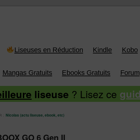
 Kindle, Kobo, Vivlio, Pocketboo
Liseuses en Réduction
Kindle
Kobo
Mangas Gratuits
Ebooks Gratuits
Forum
? Lisez ce
illeure
liseuse
gui
Nicolas (actu liseuse, ebook, etc)
R :
 BOOX GO 6 Gen II