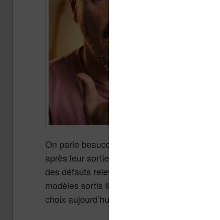
On parle beaucoup des nouveautés, rarement
après leur sortie. C’est dommage, car les con
des défauts relevés au moment du test finisse
modèles sortis il y a au moins un an (dont un
choix aujourd’hui.