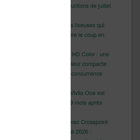
Vivlio – réductions de juillet
2026
3 anciennes liseuses qui
valent encore le coup en
2026
Vivlio Light HD Color : une
liseuse couleur compacte
à prix défiant toute concurrence
chez Cultura
La liseuse Vivlio One est
un succès 9 mois après
son lancement
XTEINK X4 : test avec Crosspoint
Soldes d’été 2026 :