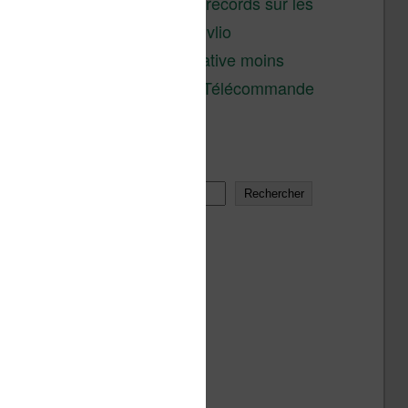
réductions records sur les
liseuses Kobo et Vivlio
Une alternative moins
chère à la Télécommande
Kobo
Rechercher
Rechercher