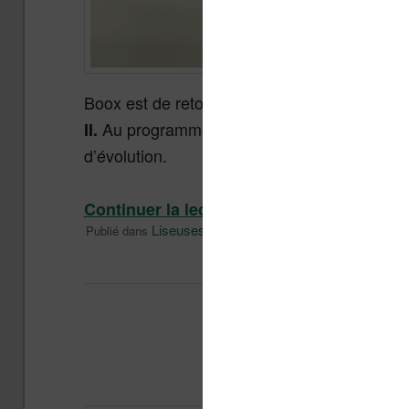
Boox est de retour avec une nouvelle versio
Au programme de ce test : un système comp
II.
d’évolution.
Continuer la lecture
→
Liseuses et eReader
Android
Publié dans
|
Marqué avec
Pourquoi les li
Publi