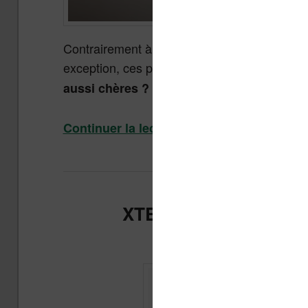
Contrairement à certains appareils, le prix d
exception, ces prix ne font que monter d’an
aussi chères ?
Continuer la lecture
→
Publié dans
XTEINK X4 Pro : tacti
Publi