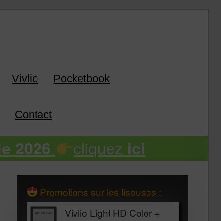
k
Vivlio
Pocketbook
Contact
cliquez
de 2026
ici
Promotions sur les liseuses :
Vivlio Light HD Color +