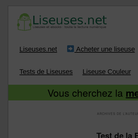
Liseuse et ebook : tout savoir
Infos sur les liseuses
Aller
Aller
Liseuses.net
Acheter une liseuse
au
au
Tests de Liseuses
Liseuse Couleur
contenu
contenu
Vous cherchez la
me
principal
secondaire
ARCHIVES DE L’AUTEU
Test de la