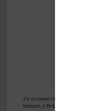
J’ai vu passer l’annonce : la
e
Xteink X4 Pro
fabricant, à 99 $ (soit environ 85 €, hors fra