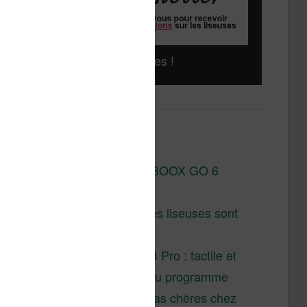
Liseuses pas chères !
Derniers articles :
Test de la BOOX GO 6
Gen II
Pourquoi les liseuses sont
si chères ?
XTEINK X4 Pro : tactile et
éclairage au programme
Liseuses pas chères chez