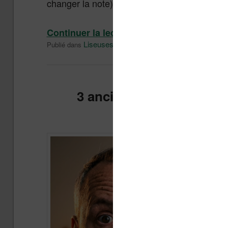
changer la note).
Continuer la lecture
→
Liseuses et eReader
Techniq
Publié dans
|
Marqué avec
3 anciennes liseuses qui
Publi