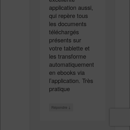
application aussi,
qui repère tous
les documents
téléchargés
présents sur
votre tablette et
les transforme
automatiquement
en ebooks via
l’application. Très
pratique
↓
Répondre