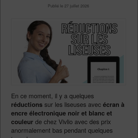
Publié le
27 juillet 2026
En ce moment, il y a quelques
réductions
sur les liseuses avec
écran à
encre électronique noir et blanc et
couleur
de chez Vivlio avec des prix
anormalement bas pendant quelques