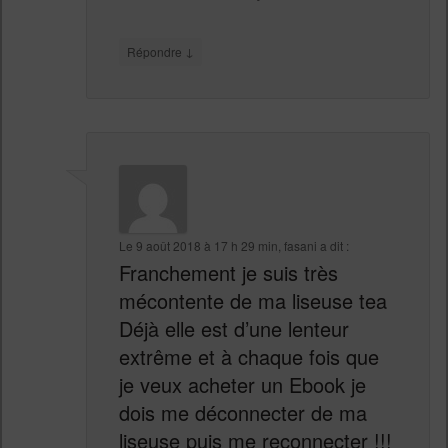
↓
Répondre
Le
9 août 2018 à 17 h 29 min
,
fasani
a dit :
Franchement je suis très
mécontente de ma liseuse tea
Déjà elle est d’une lenteur
extrême et à chaque fois que
je veux acheter un Ebook je
dois me déconnecter de ma
liseuse puis me reconnecter !!!