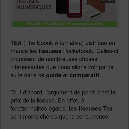
TEA
(The Ebook Alternative) distribue en
France les
liseuses
Pocketbook. Celles-ci
proposent de nombreuses choses
intéressantes que nous allons voir par la
suite dans ce
guide
et
comparatif
…
Tout d’abord, l’argument de poids c’est
le
prix
de la liseuse. En effet, à
fonctionnalités égales,
les liseuses Tea
sont moins chères que la concurrence.