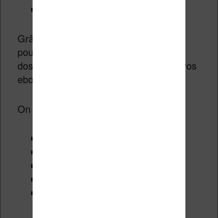
Mes dossiers
Grâce à l’affichage des dossiers, vous
pouvez créer une arborescence de
dossiers sur la liseuse pour organiser vos
ebooks comme bon vous semble.
On peut aussi organiser les livres par :
Titre
Auteur
Date de publication
Date d’ajout
Nom de fichier