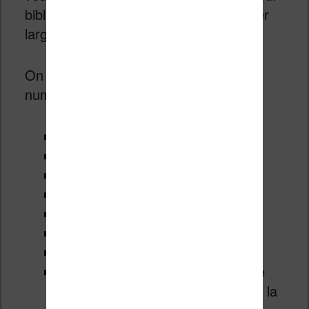
bibliothèque d’ebook devraient y trouver
largement leur compte.
On peut donc afficher les livres
numériques par :
auteur
genre
étagère
favori
dossier
format
série
cloud (les livres qui sont sur votre
compte mais pas téléchargés sur la