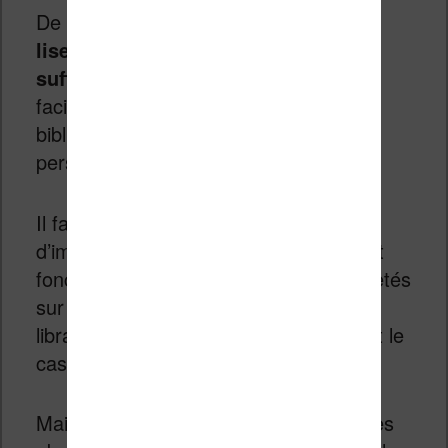
De mon côté, je trouve que
toutes
liseuses proposent des options
suffisantes
pour classer et retrouver
facilement ses ebooks dans la
bibliothèque. Mais c’est mon avis
personnel.
Il faut aussi noter quelque chose
d’important : les options de classement
fonctionnent mieux avec les livres achetés
sur votre liseuse directement depuis la
librairie intégrée. C’est particulièrement le
cas sur les liseuses Kindle.
Mais, vous pouvez toujours envoyer des