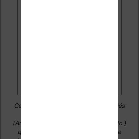
J'accepte de recevoir des
mises à jour et des promotions
par e-mail.
Je veux les meilleures
promos
Cet article peut contenir des liens affiliés
vers les sites partenaires du site
(Amazon, Fnac, Cultura, Boulanger, etc.)
qui permettent aux auteurs du site de