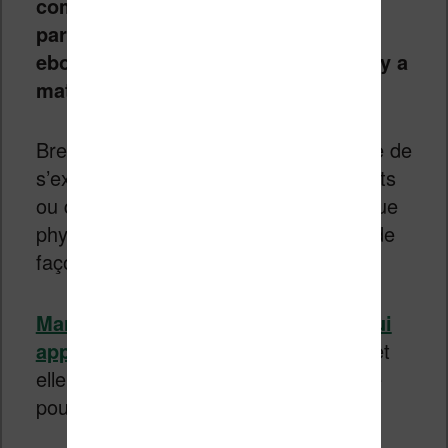
commentaire sous cet article pour
partager votre façon de ranger vos
ebooks. Je ferai un autre article s’il y a
matière.
Bref, tout cela pour dire qu’il est difficile de
s’exprimer sur les sujets de classements
ou de rangements dans une bibliothèque
physique ou virtuelle, car il y a autant de
façon de ranger que de personne.
Marie Kondo jette les livres qui ne lui
apporte plus de bonheur (à lire ici)
et
elle ferait bien de passer au numérique
pour économiser en place.