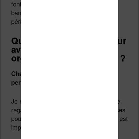
font la distinction entre les livres, les
bandes dessinées, les extraits et les
périodiques.
Quelle liseuse choisir pour
avoir la meilleure
organisation des ebooks ?
Chaque organisation de chaque
personne sera différente
.
Je ne peux donc que vous conseiller de
regarder les caractéristiques des liseuses
pour
vous faire votre avis
, si ce point est
important.