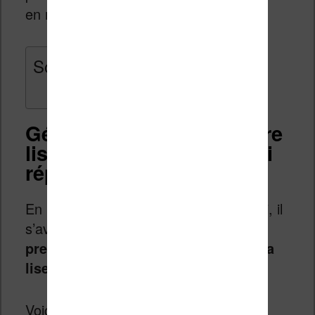
en matière de gestion des ebooks.
Sommaire
Gérer les ebooks sur votre
liseuse : un besoin pas si
répandu
En interrogeant les gens autour de moi, il
s’avère que
chaque personne (ou
presque) utilise la bibliothèque de sa
liseuse de manière différente
.
Voici quelques cas que j’ai rencontré :