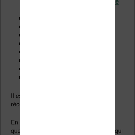
rendre à un moment ou un autre
donc)
livres lus
non lus
tous
bandes dessinées
documents
collections
extraits
périodiques
Il est enfin possible de trier par livre
récent, titre, auteur ou collection.
En tout cas, il est intéressant de noter
que les Kindle sont les seules liseuses qui