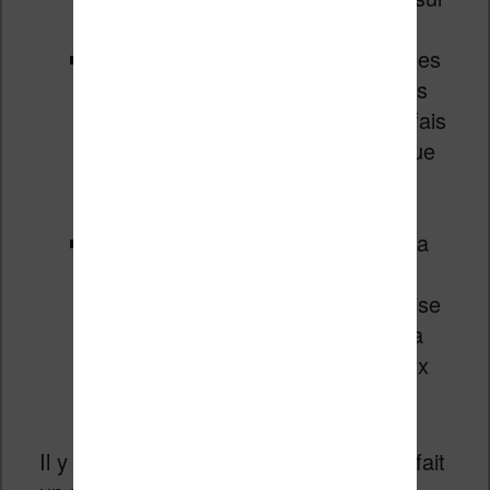
sa liseuse
dans mon cas, je ne charge que les
livres que j’ai envie de lire sur mes
liseuses. De temps en temps, je fais
le ménage et je supprime ceux que
je n’ai finalement pas lu. C’est un
peu le bazar.
un lecteur charge des livres sur sa
liseuse un peu au hasard, ne
retrouve jamais les ebooks et utilise
Calibre pour s’y retrouver dans sa
modeste collection d’ebooks (deux
ou trois cents livres pas plus)
Il y a quelques années, Bookeen avait fait