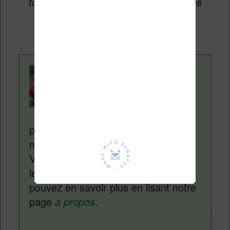
toucher une petite commission sur les
ventes de ces sites sans coût
supplémentaire pour vous.
Contenu rédigé par
Nicolas. Le site
Liseuses.net existe
depuis plus de 14 ans
pour vous aider à naviguer dans le
monde des liseuses (Kindle, Kobo,
Vivlio, etc) et faire la promotion de la
lecture (numérique ou non). Vous
pouvez en savoir plus en lisant notre
page
a propos
.