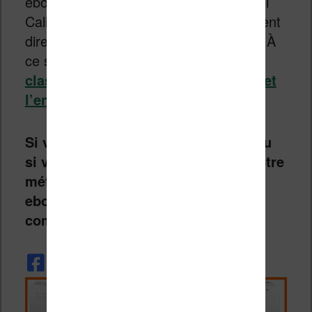
ebooks sur votre liseuse avec le logiciel
Calibre et effectuer ensuite le classement
directement sur la machine de lecture. À
ce sujet, j’ai fait un article sur
le
classement des séries avec Calibre et
l’envoi sur votre liseuse
.
Si vous avez des choses à ajouter ou
si vous souhaitez nous présenter votre
méthode de classement de vos
ebooks, n’hésitez pas à laisser un
commentaire.