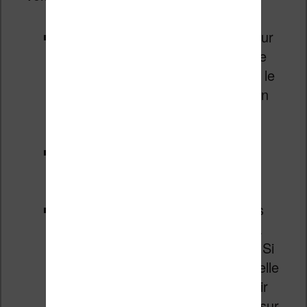
un lecteur ne charge qu’un livre sur
sa liseuse à la fois : lorsqu’il arrive
presque à la fin du livre, il charge le
suivant. Une fois qu’il a terminé un
livre, il supprime l’ebook de sa
liseuses
une lectrice va charger tous les
ebooks en sa possession sur sa
liseuse
une autre lectrice va charger tous
ses ebooks et passer du temps à
les classer par auteur, série, etc. Si
une couverture ne s’affiche pas, elle
sera déçue, car elle souhaite avoir
une « belle collection d’ebooks » sur