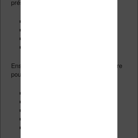
présenter les ebooks différemment :
par titre
par auteur
par série
par collection
Ensuite, on peut également faire un filtre
pour affiner :
tout voir
livres en cours de lecture
livres non lus
livres importés
livres téléchargés