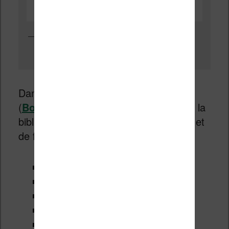
Bibliothèque des ebooks sur liseuse Bookeen Diva et Bookeen
Diva HD
Dans les dernières liseuses Bookeen
(
Bookeen Diva
et
Bookeen Diva HD
), la
bibliothèque contient des options de tri et
de filtre pour afficher les ebooks :
Lecture en cours
À lire
Terminés
Tous mes livres
Mes listes de lecture