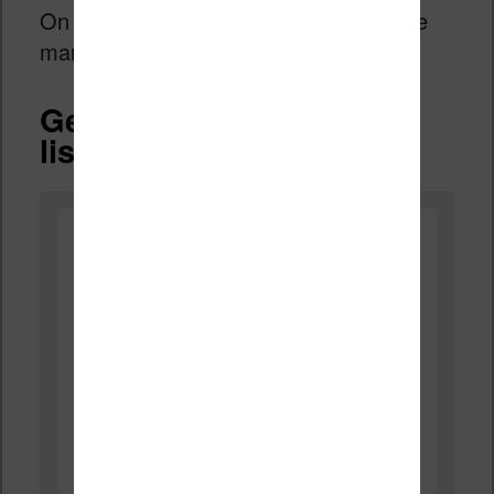
On peut maintenant voir ce que chaque
marque de liseuse propose.
Gestion des ebooks sur
liseuse Bookeen