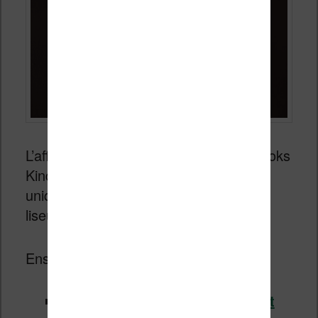
L’affichage peut présenter tous les ebooks
Kindle en notre possession ou
uniquement ceux téléchargés sur la
liseuse.
Ensuite, il est possible de filtrer par :
livres
Prime Reading (qu’on doit