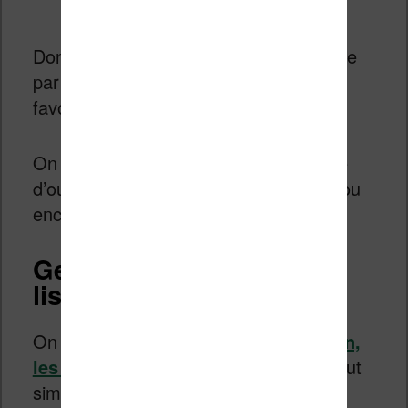
liseuse)
Donc, on a des options disponibles nulle
par ailleurs comme les étagères et les
favoris.
On peut aussi trier les ebooks par date
d’ouverture, par date d’ajout, par titre ou
encore par auteur.
Gestion des ebooks sur
liseuse Kindle
On termine par
les liseuses d’Amazon,
les Kindle
, avec une gestion qui se veut
simple et efficace.