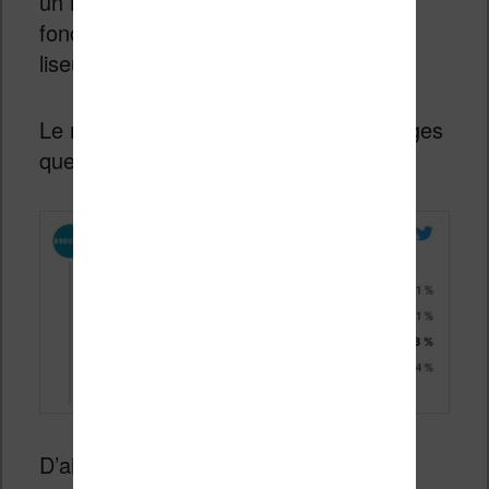
un rapide sondage pour savoir si la
fonctionnalité « Collections » de ses
liseuses intéressaient les gens.
Le résultat est à l’image des témoignages
que j’ai reçus :
D’ailleurs,
n’hésitez pas à ajouter un