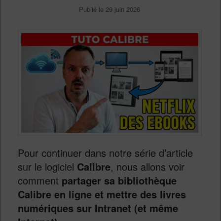
Publié le
29 juin 2026
Pour continuer dans notre série d’article
sur le logiciel
Calibre
, nous allons voir
comment
partager sa bibliothèque
Calibre en ligne et mettre des livres
numériques sur Intranet (et même