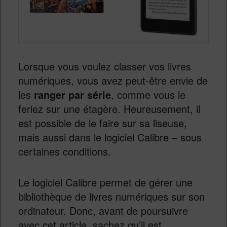
Lorsque vous voulez classer vos livres
numériques, vous avez peut-être envie de
les
ranger par série
, comme vous le
feriez sur une étagère. Heureusement, il
est possible de le faire sur sa liseuse,
mais aussi dans le logiciel Calibre – sous
certaines conditions.
Le logiciel Calibre permet de gérer une
bibliothèque de livres numériques sur son
ordinateur. Donc, avant de poursuivre
avec cet article, sachez qu’il est