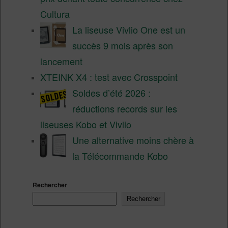
Cultura
La liseuse Vivlio One est un
succès 9 mois après son
lancement
XTEINK X4 : test avec Crosspoint
Soldes d’été 2026 :
réductions records sur les
liseuses Kobo et Vivlio
Une alternative moins chère à
la Télécommande Kobo
Rechercher
Rechercher