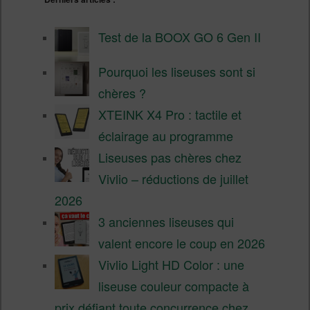
Test de la BOOX GO 6 Gen II
Pourquoi les liseuses sont si
chères ?
XTEINK X4 Pro : tactile et
éclairage au programme
Liseuses pas chères chez
Vivlio – réductions de juillet
2026
3 anciennes liseuses qui
valent encore le coup en 2026
Vivlio Light HD Color : une
liseuse couleur compacte à
prix défiant toute concurrence chez