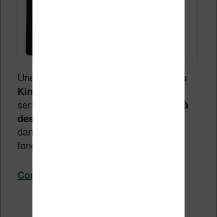
Une fonction intéressante des
liseuses
Kindle
est leur capacité d’utiliser le
service
Instapaper pour avoir accès à
des pages Internet
. Nous allons voir
dans ce guide comment activer cette
fonction.
Continuer la lecture
→