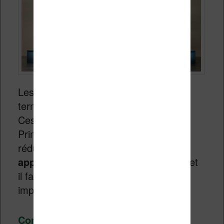
Les jours spéciaux
Amazon Prime
se
terminent aujourd’hui le
26 juin 2026
.
Ces jours sont réservés aux abonnés
Prime qui pourront alors bénéficier de
réductions exclusives. Bien sûr,
les
appareils Kindle sont en promotion
et
il faut s’attendre à des réductions
importantes sur les liseuses !
Continuer la lecture
→