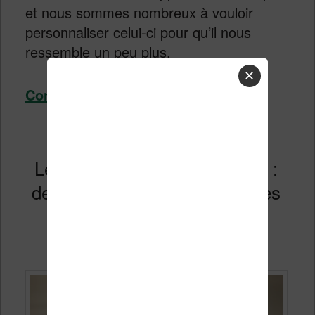
et nous sommes nombreux à vouloir
personnaliser celui-ci pour qu’il nous
ressemble un peu plus.
✕
Continuer la lecture
→
Les Prime Day Amazon 2026 :
dernier jour pour bénéficier des
réductions Kindle
Publié le
26 juin 2026