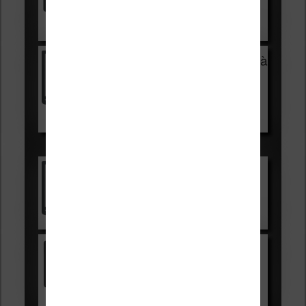
Voir sur Cultura.com
Vivlio Light Zen + HOUSSE à
99,99€
129,99€
Voir sur Boulanger
Les accessibles :
Vivlio Light Zen
Voir sur Cultura.com
Kindle
Voir sur Amazon.fr