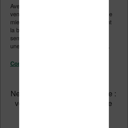
Avec l’
été
qui approche, le temps est
venu de penser à se reposer. Et quoi de
mieux que de
lire un bon livre
pendant
la bronzette ? Dans ces conditions, il
semble intéressant de se tourner vers
une
liseuse
. Nous allons voir pourquoi.
Continuer la lecture
→
Ne jetez pas votre vieille Kindle :
voici comment continuer à lire
dessus
Publié le
4 juin 2026