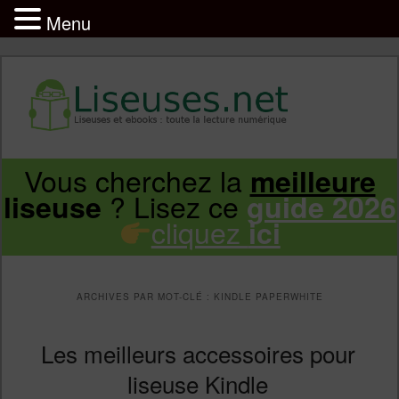
Menu
Liseuse et ebook : tout savoir
Infos sur les liseuses Kindle, Kobo,
Vous cherchez la
meilleure
Aller
Aller
Vivlio, Pocketbook
? Lisez ce
liseuse
guide 2026
cliquez
ici
au
au
contenu
contenu
ARCHIVES PAR MOT-CLÉ :
KINDLE PAPERWHITE
principal
secondaire
Les meilleurs accessoires pour
liseuse Kindle