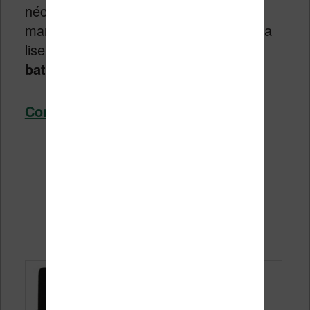
nécessaire de faire quelques
manipulations pour utiliser à nouveau sa
liseuse. C’est le cas du
problème de
batterie déchargée sur une Kindle
.
Continuer la lecture
→
Lire le web sur Kindle avec
Instapaper (tuto complet)
Publié le
16 avril 2026