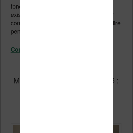
fonctionne encore parfaitement, et il
existe
une solution toute simple
pour
continuer à y transférer des livres et à lire
pendant encore des années.
Continuer la lecture
→
Meilleure Liseuse Kindle 2026 :
comparatif et avis pour bien
choisir
Publié le
26 mai 2026