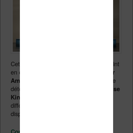
Cette page nous permet de faire un point
en comparant les
liseuses conçue par
Amazon, les Kindle
. On va essayer de
déterminer quelle est la meilleure
liseuse
Kindle
pour 2026 et quelles sont les
différences entre chaque modèle
disponible.
Continuer la lecture
→