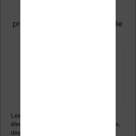
Liseuse Kindle : régler le
problème de batterie déchargée
Publié le
23 avril 2026
Les liseuses sont des appareils
électroniques comme les autres. Parfois,
des problèmes surviennent et il est