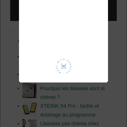
Liseuses pas chères !
Derniers articles :
Les nouveautés Kobo pour la
fin 2026 (nouvelle liseuse)
Test de la BOOX GO 6 Gen II
Pourquoi les liseuses sont si
chères ?
XTEINK X4 Pro : tactile et
éclairage au programme
Liseuses pas chères chez