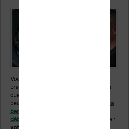
Vous avez une vieille liseuse Kindle qui
prend la poussière dans un tiroir depuis
quelques semaines ? Vous vous êtes
peut-être dit qu’
elle était bonne pour la
benne maintenant qu’Amazon l’a «
débranchée »
. Eh bien, bonne nouvelle :
votre liseuse n’est pas morte
. Elle