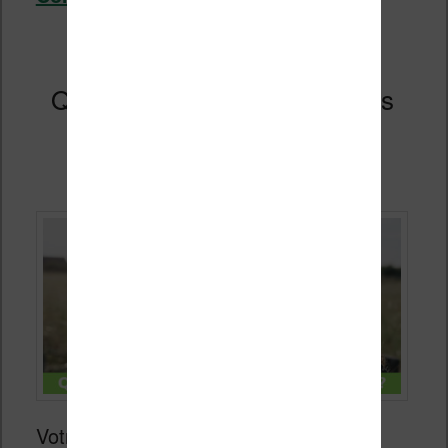
Quelle liseuse pour la fête des
pères 2026 ?
Publié le
25 mai 2026
Votre
papa
lit beaucoup de livres et se