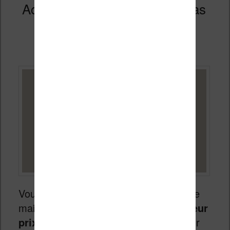
Acheter une Liseuse Kindle pas
chère en 2026
Publié le
4 mars 2026
Vous avez peut-être envie d’une liseuse
mais vous souhaitez l’obtenir
au meilleur
prix
. Heureusement, j’ai récapitulé pour