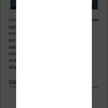
Lorsqu’il s’agit d’améliorer l’ergonomie des
appareils électroniques comme les
smartphones, tablette ou liseuses, on
pense souvent à ajouter au dos de son
appareil un dispositif comme le « Pop
socket ». Un nouveau venu est arrivé
avec le YOD qui s’impose comme une
alternative convaincante.
Continuer la lecture
→
Divers
Kindle
Kobo
Technique
Publié dans
|
Marqué avec
,
,
,
Vivlio
Laisser un commentaire
|