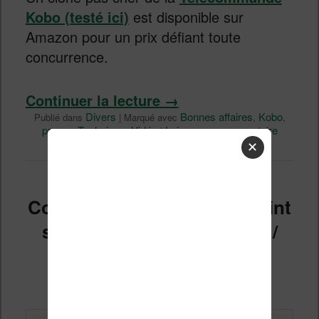
Kobo (testé ici)
est disponible sur
Amazon pour un prix défiant toute
concurrence.
Continuer la lecture
→
Divers
Bonnes affaires
Kobo
Publié dans
|
Marqué avec
,
,
promo
Technique
Vidéo
Laisser un commentaire
,
,
|
✕
Comment installer CrossPoint
sur une liseuse Xteink (X3 /
X4) ?
Publié le
16 juillet 2026