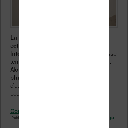
La liseuse XTEINK X4 a fait le buzz
cette année 2026 sur les forums
Internet
et il était naturel que je me laisse
tenter pour vous faire un compte rendu.
Alors
que vaut la liseuse 4 pouces la
plus populaire du moment ?
Eh bien,
c’est compliqué, et nous allons voir
pourquoi dans
ce test complet
!
Continuer la lecture
→
Liseuses et eReader
Technique
Publié dans
|
Marqué avec
,
Vidéo
xteink
xteink x4
2
Réponses
,
,
|