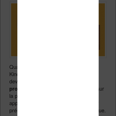
Quand on investit dans une liseuse
Kindle, Kobo ou Vivlio, un accessoire
devient vite indispensable :
l’étui de
protection
. Qu’on lise dans le métro, sur
la plage ou dans son lit, protéger son
appareil est essentiel, notamment pour
préserver son écran à encre électronique.