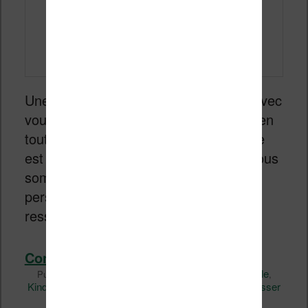
Une liseuse vous permet d’emmener avec
vous des centaines d’ebooks pour lire en
toutes circonstances. Mais, une liseuse
est aussi un appareil électronique et nous
sommes nombreux à vouloir
personnaliser celui-ci pour qu’il nous
ressemble un peu plus.
Continuer la lecture
→
Liseuses et eReader
Kindle
Publié dans
|
Marqué avec
,
Kindle Oasis
Kindle Paperwhite
Kindle Voyage
Laisser
,
,
|
un commentaire