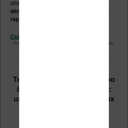
attentions. Voici un
petit guide de
démarrage pour vous aider à utiliser
rapidement votre nouvelle liseuse
.
Continuer la lecture
→
Actualité
Kindle
Kobo
Livres
Publié dans
|
Marqué avec
,
,
,
site
Technique
Vidéo
Vivlio
3
Réponses
,
,
,
|
Test des étuis Kindle et Kobo
à petit prix sur AliExpress :
une bonne affaire ou un faux
bon plan ?
Publié le
4 juillet 2026