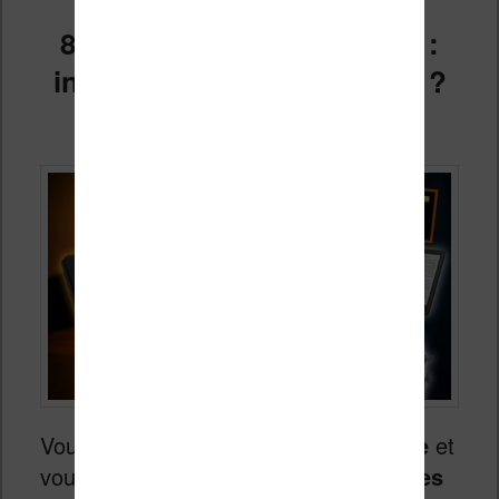
8 accessoires pour liseuse :
indispensables ou gadgets ?
Publié le
6 juillet 2026
Vous venez d’investir dans une
liseuse
et
vous vous demandez quels
accessoires