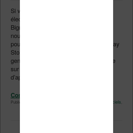
Si vous avez un appareil à encre
électronique de la marque Boox ou
Bigme, vous pouvez y installer de
nouvelles applications. Bien sûr, vous
pouvez utiliser le service de Google, Play
Store, pour accéder aux classiques du
genre. Mais, voici une alternative basée
sur F-Droid, un autre magasin
d’applications Android.
Continuer la lecture
→
Divers
Android
Logiciel
logiciels
Publié dans
|
Marqué avec
,
,
,
tablette
Technique
Laisser un commentaire
,
|