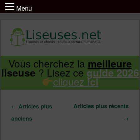
Menu
Vous cherchez la
meilleure
Aller
Aller
? Lisez ce
liseuse
guide 2026
cliquez
ici
au
au
contenu
contenu
Navigation
←
Articles plus récents
Articles plus
des
principal
secondaire
→
anciens
articles