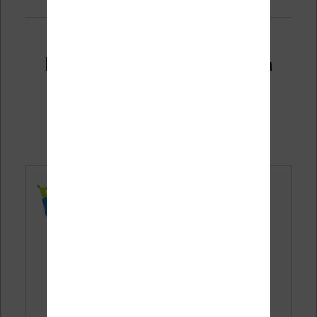
Les applications F-Droid à
utiliser pour sa liseuse
Android
Publié le
8 juillet 2026