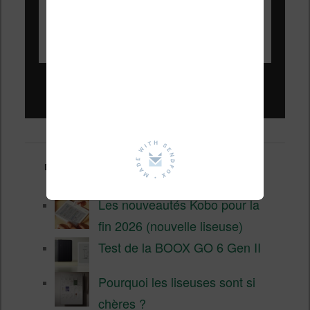
Liseuses pas chères !
Derniers articles :
Les nouveautés Kobo pour la
fin 2026 (nouvelle liseuse)
Test de la BOOX GO 6 Gen II
Pourquoi les liseuses sont si
chères ?