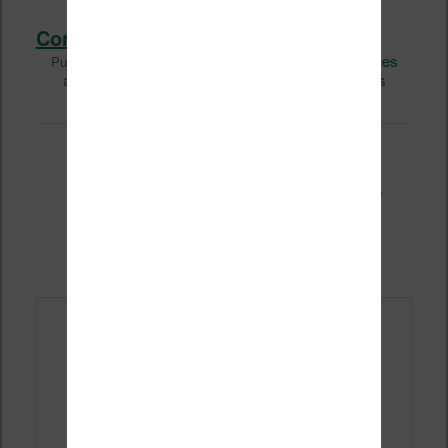
Continuer la lecture
→
Liseuses et eReader
Bonnes
Publié dans
|
Marqué avec
affaires
Kindle
Kobo
promo
Vidéo
2
Réponses
,
,
,
,
|
Les meilleurs accessoires
pour liseuse Kindle
Publié le
4 juillet 2026