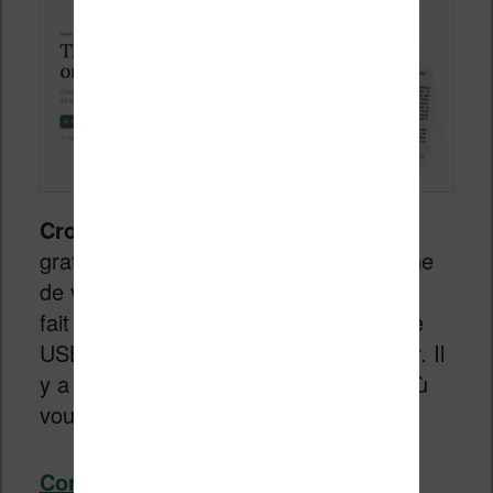
CrossPoint
est un firmware libre et
gratuit qui remplace le système d’origine
de votre liseuse Xteink. L’installation se
fait depuis un ordinateur, avec un câble
USB-C, directement dans le navigateur. Il
y a deux cas de figure selon l’endroit où
vous avez acheté votre liseuse.
Continuer la lecture
→