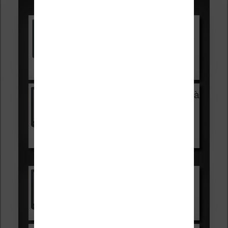
Promotions sur les liseuses :
Vivlio Light HD Color +
HOUSSE
réduction de 15€
Voir sur Cultura.com
Vivlio Light Zen + HOUSSE à
99,99€
129,99€
Voir sur Boulanger
Les accessibles :
Vivlio Light Zen
Voir sur Cultura.com