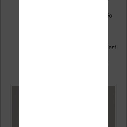
dessin
Solitaire : le célèbre jeu vidéo
de cartes
Sudoku
Echecs
Coloriage : sans surprise, c’est
un petit logiciel pour les
enfants qui aiment faire des
coloriages