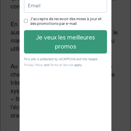
contraste aussi performant.
En revanche, et une fois de plus, c’est
aussi un des écrans couleur qui affiche le
mieux les textes noir et blanc que j’ai pu
utiliser.
Au niveau de
l’éclairage
, on a quelque
chose de bien uniforme avec un réglage
très progressif. On a également le
système SmartLight qui permet de
« filtrer » la lumière bleue en teintant
l’éclairage dans une couleur jaune /
orange.