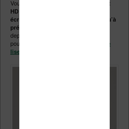
Vous avez compris :
cette Vivlio Light
HD Color propose un des meilleurs
écrans couleur que j’ai pu voir jusqu’à
présent
(et j’en ai vu passer pas mal
depuis quelques mois, comme vous
pouvez le voir sur la page des
tests de
liseuse
).