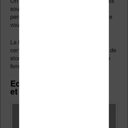
On retrouve donc les 4 boutons présents
sous l’écran dont ceux, très utiles, qui
permettent de tourner les pages lorsque
vous lisez un livre.
La liseuse est étanche avec une
certification IPX8 et on retrouve 16 Go de
stockage pour emmener des milliers de
livres numériques avec vous.
Ecran couleur HD, tactile
et éclairage