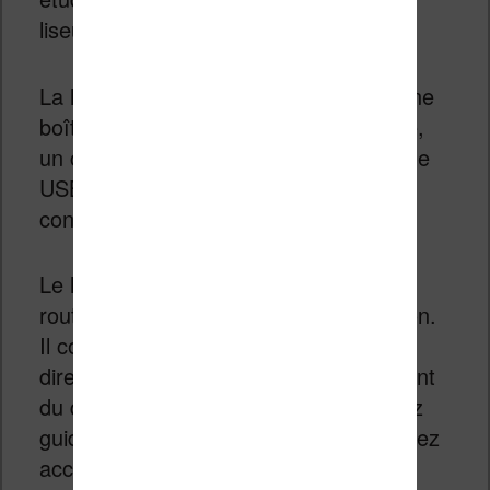
liseuse Vivlio Light HD.
La liseuse arrive bien protégée dans une
boîte en carton qui contient la machine,
un court livret de démarrage et un câble
USB-C pour charger la liseuse et la
connecter à son ordinateur.
Le livret sert uniquement à mettre en
route la liseuse et débuter son utilisation.
Il contient ce qu’il faut pour utiliser
directement la liseuse puisqu’au moment
du démarrage de la liseuse vous serrez
guidés dans sa configuration. Vous aurez
accès à un manuel très complet, sous