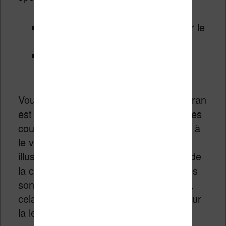
1072 x 1448 pixels – 300 dpi pour le
noir et blanc
536 x 724 pixels, 150 dpi pour la
couleur
Vous avez bien lu : la résolution de l’écran
est inférieure lorsqu’il s’agit d’afficher des
couleurs. Cependant, on a bien du mal à
le voir en pratique puisque toute
illustration combine à la fois du noir et de
la couleur. Dans la mesure ou les textes
sont imprimés à 99% du temps en noir,
cela ne pose donc pas de problème pour
la lecture.