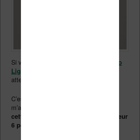
Si vous avez déjà lu
le test de la Vivlio
Light HD
, vous savez à quoi vous
attendre avec cette liseuse.
C’est la raison pour laquelle je vais
m’attarder sur
le principal intérêt de
cette nouvelle version : l’écran couleur
6 pouces Kaleido 3
.