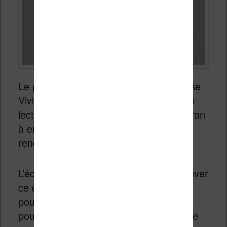
Le plus important pour évaluer la liseuse
Vivlio Light HD Colorest l’expérience de
lecture. Elle est excellente grâce à l’écran
à encre électronique haute définition,
rendant la lecture très agréable.
L’éclairage est facile à ajuster pour trouver
ce qui vous convient le mieux. Vous
pouvez même l’éteindre complètement
pour utiliser la lumière naturelle, comme