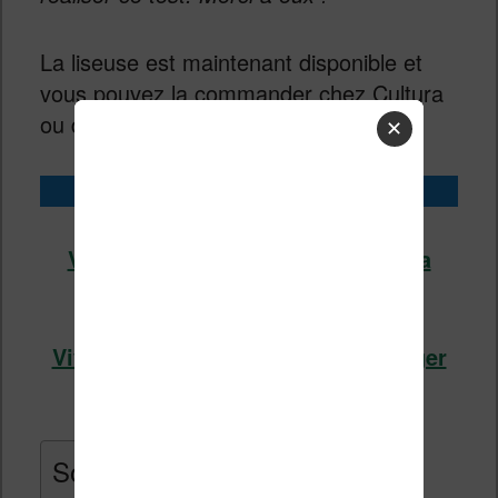
La liseuse est maintenant disponible et
vous pouvez la commander chez Cultura
ou directement sur le site de Vivlio :
✕
Acheter la Vivlio Light HD Color
Vivlio Light HD Color chez Cultura
(voir l’offre)
Vivlio Light HD Color chez Boulanger
(voir l’offre)
Sommaire