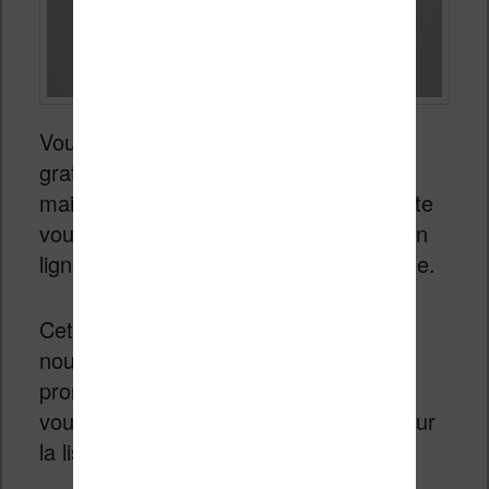
Vous pouvez créer un compte Vivlio
gratuitement pour utiliser votre liseuse,
mais ce n’est pas obligatoire. Ce compte
vous permet d’accéder à une librairie en
ligne via la connexion Wi-Fi de la liseuse.
Cette librairie vous donne accès aux
nouvelles sorties, aux bestsellers, aux
promotions et à des livres gratuits que
vous pouvez télécharger directement sur
la liseuse.