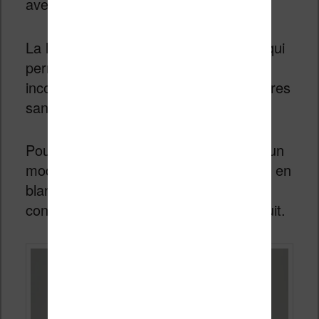
avec un livre en papier.
La liseuse est légère et compacte, ce qui
permet de la tenir longtemps sans
inconfort. J’ai lu pendant plus de 2 heures
sans aucun problème.
Pour ceux qui lisent dans le noir, il y a un
mode « sombre » qui affiche les lettres en
blanc sur un fond noir. C’est très
confortable pour les yeux, surtout la nuit.