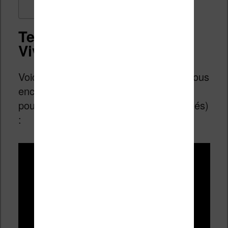
Test vidéo de la liseuse
Vivlio Light HD Color
Voici le test vidéo de cette liseuse (je vous
encourage à lire le reste de cette page
pour en savoir plus sur les fonctionnalités)
: