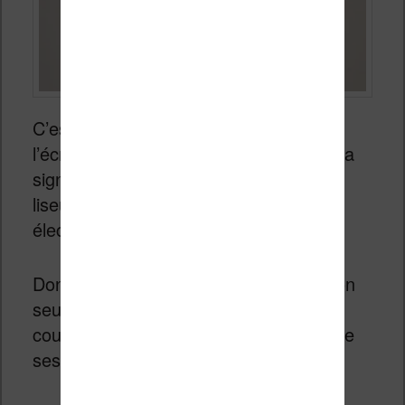
C’est une très grosse surprise puisque
l’écran utilise la même technologie. Cela
signifie donc que le constructeur de la
liseuse peut « régler » l’écran à encre
électronique couleur qu’il utilise.
Donc, cette liseuse signée Vivlio est non
seulement mieux réglée au niveau des
couleurs, mais est aussi plus rapide que
ses concurrentes de chez Kobo !