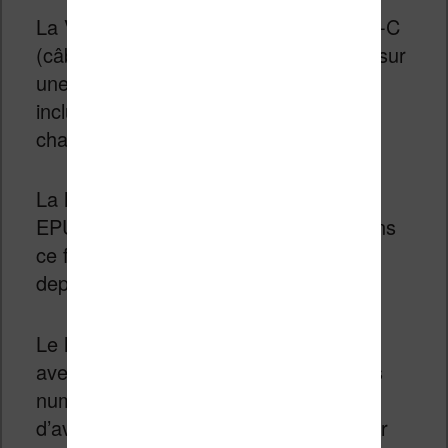
La Vivlio Light HD Color a un port USB-C
(câble inclus) pour brancher la liseuse sur
une prise électrique (adaptateur non
inclus) ou sur un ordinateur pour la
charger.
La liseuse prend en charge les fichiers
EPUB. Si vous avez déjà des livres dans
ce format, vous pouvez les transférer
depuis votre ordinateur sur la liseuse.
Le logiciel Calibre fonctionne très bien
avec cette liseuse pour gérer vos livres
numériques. Vous devez aussi vérifier
d’avoir la dernière version installée pour