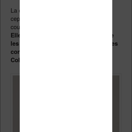
La couleur n’est plus une surprise,
cependant je dois souligner que les
couleurs de cet écran sont excellentes.
Elles sont même plus profondes que
les couleurs affichées par les liseuses
concurrentes comme la Kobo Libra
Colour
.