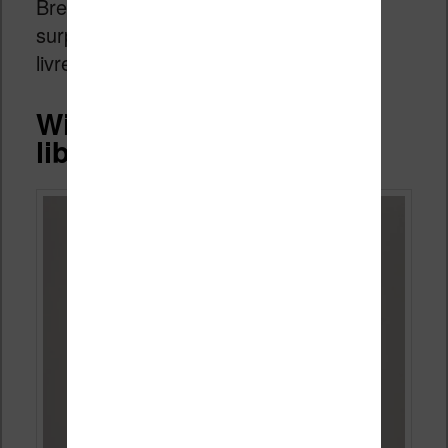
Bref, cet écran est une très bonne
surprise et permet de profiter de vos
livres dans de bonnes conditions.
Wifi, USB, stockage et
librairie