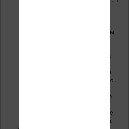
est possible de créer des
comptes utilisateurs si vous
partagez la liseuse
Personnalisation de la liseuse
Vivlio Light HD : réglage de
l’éclairage, gyroscope,
programmation des touches
sur l’écran, gestes en mode
lecture, logos de démarrage
(pour afficher la couverture du
livre en veille), réglage de
l’action à faire au démarrage
(accueil, livre en cours de
lecture), rafraîchissement de
l’écran, connexion Bluetooth.
Les applications :