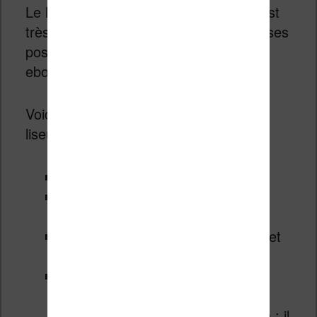
Le logiciel présent dans cette liseuse est
très complet et comprend de nombreuses
possibilités en plus de la lecture des
ebooks.
Voici les principales fonctions de cette
liseuse :
La lecture d’ebooks
La librairie pour acheter et
télécharger des livres
La bibliothèque (pour les ebooks et
les livres audios)
Les paramètres :
Wifi
Comptes et synchronisation : il