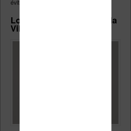
éviter tout problème.
Logiciels et interface de la
Vilvio Light Hd Color