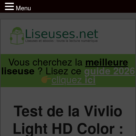
Menu
Liseuse et ebook : tout savoir
Infos sur les liseuses Kindle, Kobo,
Vous cherchez la
meilleure
Aller
Aller
Vivlio, Pocketbook
? Lisez ce
liseuse
guide 2026
cliquez
ici
au
au
contenu
contenu
Test de la Vivlio
principal
secondaire
Light HD Color :