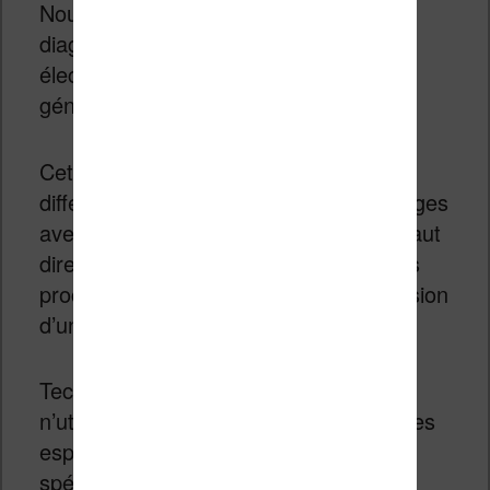
Nous avons donc un écran d’une
diagonale de 6 pouces à encre
électronique couleur de dernière
génération.
Cet écran utilise une technologie
différente qui affiche le texte et les images
avec un rendu proche du papier. Et il faut
dire que nous sommes maintenant très
proche de ce que propose une impression
d’un journal, un livre ou un magazine.
Techniquement, l’encre électronique
n’utilise pas vraiment de pixels (mais des
espèces de capsules) mais les
spécifications mentionnent ceci :