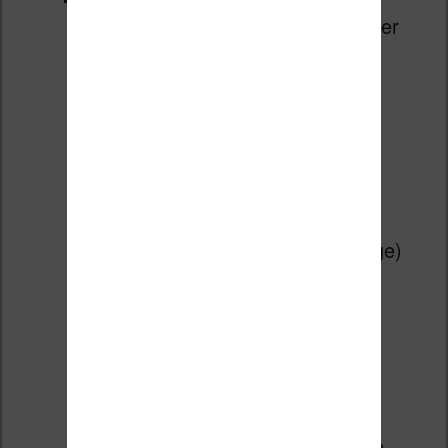
Actualités : pour synchroniser
des flux RSS
Une calculatrice
Un dictionnaire
Une galerie photo
La possibilité d’utiliser cette
liseuse comme cadre photo
numérique
Un calendrier (et une horloge)
Un lecteur de musique (le
format MP3 est pris en
charge)
Un navigateur internet (très
simple et sommaire)
Un petit bloc note
Scribble : un petit logiciel de