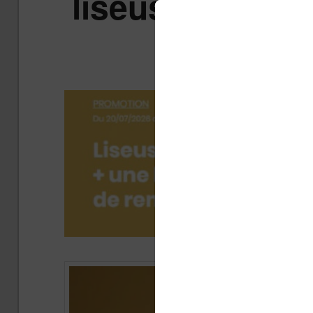
liseuse couleu
acc
Publié 