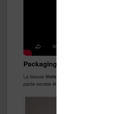
Packaging et caractéristique
La liseuse
est vendue 
Vivlio InkPad Color 3
partie semble être conçue en carton recyclé.