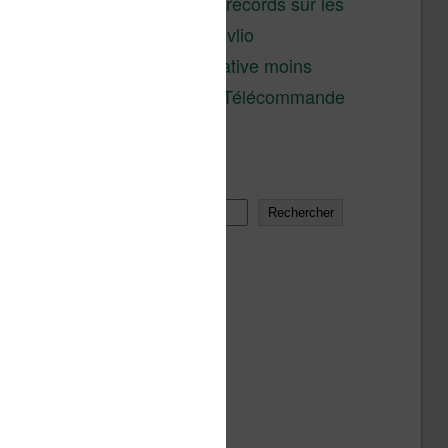
réductions records sur les
liseuses Kobo et Vivlio
Une alternative moins
chère à la Télécommande
Kobo
Rechercher
Rechercher