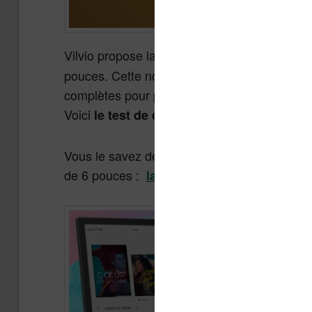
Vilvio propose la liseuse
ave
InkPad Color 3
pouces. Cette nouvelle liseuse est un modèl
complètes pour profiter au mieux de vos con
Voici
.
le test de cette liseuse
Vous le savez déjà sans doute, mais Vivlio a
de 6 pouces :
.
la Vivlio Light HD color