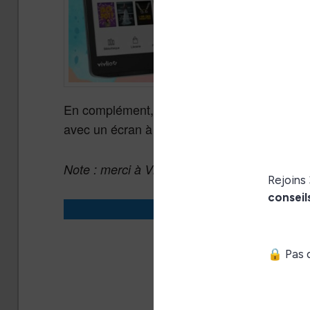
En complément, l’entreprise basée dans la vil
avec un écran à encre électronique couleur 
Note : merci à Vivlio pour m’avoir envoyé cett
Acheter la 
Vivlio Inkpad Color
Vivlio Inkpad Color 3