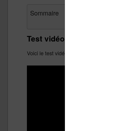
Sommaire
Test vidéo de la liseuse Vivl
Voici le test vidéo de la liseuse :