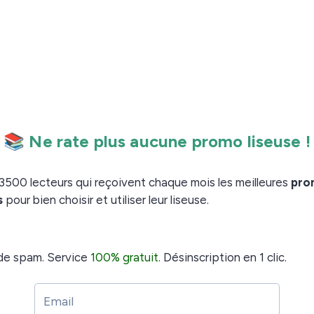
le de Lyon, vient de sortir une liseuse plus grande
Kaleido 3 de 7.8 pouces : la
.
Vivlio InkPad Color 3
e liseuse afin que j’en réalise le test complet.
Vivlio Inkpad Color 3
 3 chez Cultura (voir l’offre)
 chez Boulanger (voir l’offre)