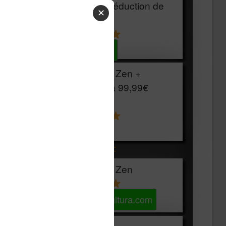
HOUSSE
réduction de
✕
15€
Voir sur Cultura.com
Vivlio Light Zen +
HOUSSE à
99,99€
129,99€
Voir sur Boulanger
Les accessibles :
Vivlio Light Zen
Voir sur Cultura.com