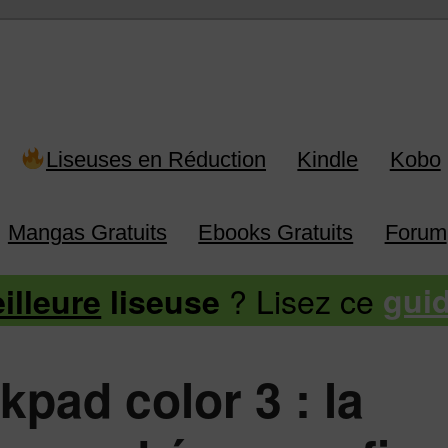
 Kindle, Kobo, Vivlio, Pocketboo
Liseuses en Réduction
Kindle
Kobo
Mangas Gratuits
Ebooks Gratuits
Forum
? Lisez ce
illeure
liseuse
gui
nkpad color 3 : la