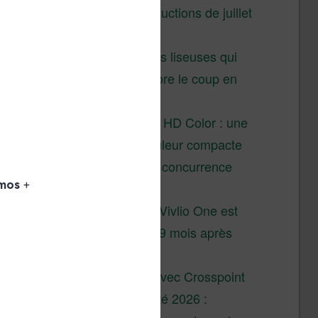
Vivlio – réductions de juillet
2026
3 anciennes liseuses qui
valent encore le coup en
2026
Vivlio Light HD Color : une
liseuse couleur compacte
à prix défiant toute concurrence
chez Cultura
La liseuse Vivlio One est
un succès 9 mois après
son lancement
XTEINK X4 : test avec Crosspoint
Soldes d’été 2026 :