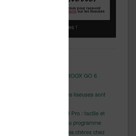
Liseuses pas chères !
Derniers articles :
Test de la BOOX GO 6
Gen II
Pourquoi les liseuses sont
si chères ?
XTEINK X4 Pro : tactile et
éclairage au programme
Liseuses pas chères chez