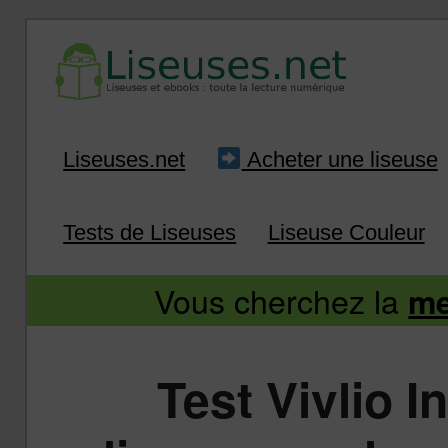
Liseuse et ebook : tout savoir
Infos sur les liseuses
Aller
Aller
Liseuses.net
Acheter une liseuse
au
au
Tests de Liseuses
Liseuse Couleur
contenu
contenu
Vous cherchez la
me
principal
secondaire
Test Vivlio I