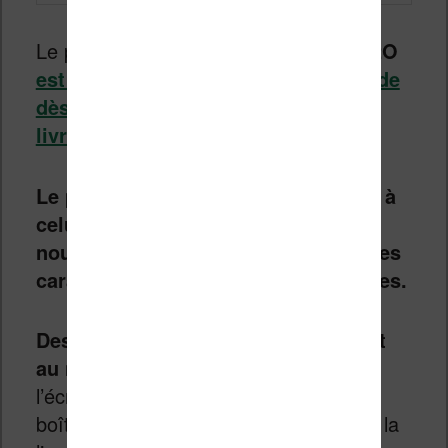
Le prix de cette liseuse
Kobo Libra H2O
est affiché à
179,99€
en précommande
dès le 10 septembre 2019 pour une
livraison dans quelques jours
.
Le prix est donc largement inférieur à
celui de la Kindle Oasis alors que la
nouvelle liseuse de Kobo possède des
caractéristiques qui sont équivalentes.
Des compromis ont donc du être fait
au niveau de la fabrication
puisque
l’écran n’est pas intégré totalement au
boîtier (il est légèrement enfoncé dans la