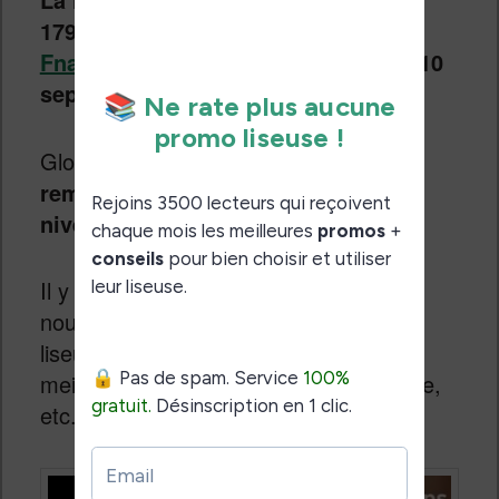
179,99€ dès le 17 septembre chez
Fnac.com
(en précommande dès le 10
septembre 2019).
Globalement,
on a une liseuse assez
remarquable et très complète au
niveau de fonctionnalités.
Il y a une réelle différence entre cette
nouvelle liseuse la Kobo Clara HD :
liseuse étanche, écran plus grand,
meilleur luminosité, design plus pratique,
etc.