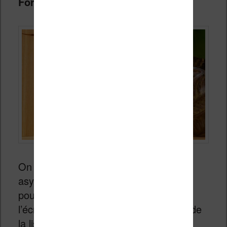
Forma
et de la Kindle Oasis.
On retrouve un boîtier au design
asymétrique qui regroupe les boutons
pour tourner les pages sur le côté de
l’écran. Ceci permet une bonne tenue de
la liseuse à une seule main.