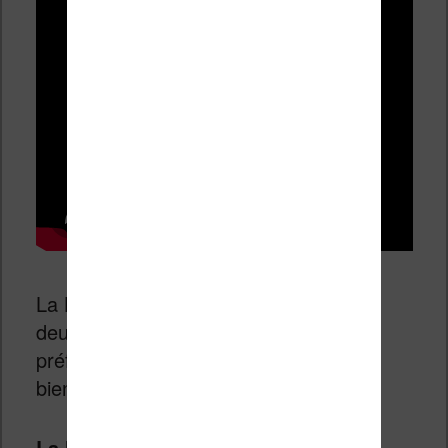
La Kobo Libra H2O sera disponible en
deux couleurs : noir ou blanc. J’avoue
préférer la couleur blanche qui va très
bien au style de cette liseuse.
La liseuse sera disponible pour