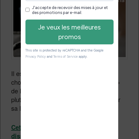
Il est intéressant de noter que Kobo a
choisi de créer une version « low cost »
de la Kobo Forma (ou Kindle Oasis),
plutôt que de concurrencer Amazon sur
sa liseuse la moins chère.
Cette liseuse Kobo Libra H2O est
disponible en France depuis le 17