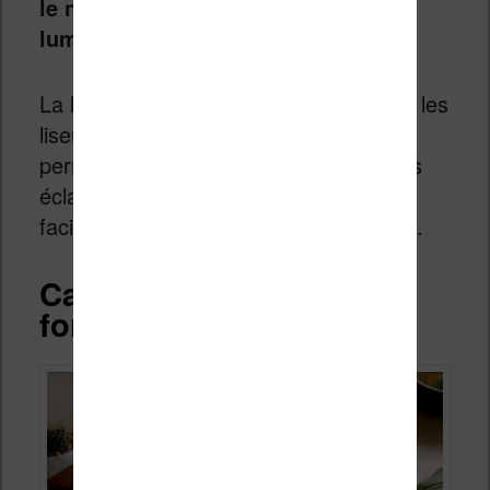
le noir en limitant les effets de la
lumière bleue.
La liseuse est
étanche
(comme toutes les
liseuses « H2O » chez Kobo) ce qui
permettra à la liseuse de supporter des
éclaboussures d’eau et d’être nettoyée
facilement si elle est trop poussiéreuse.
Caractéristiques et
fonctionnalités