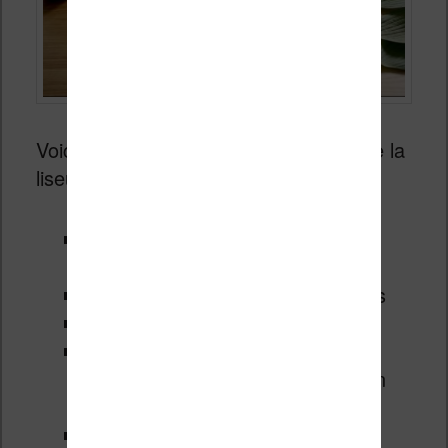
Voici les caractéristiques techniques de la
liseuse Kobo Libra H2O :
Processeur freescale Solo Lite 1
Ghz
8 go de stockage pour les ebooks
512 Mo de mémoire vive RAM
Protection IPX8 (la liseuse peut
résister à 60 minutes d’immersion
dans 2 mètres d’eau)
Nouvelle fonctionnalité de