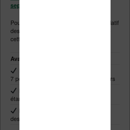
septembre 2019.
Pour terminer voici un tableau récapitulatif
des avantages et des inconvénients de
cette liseuse :
Avantages
Inconvénients
Écran de
Prix qui destine la
7 pouces
liseuse aux grands lecteurs
Liseuse
étanche
Nouveau
design