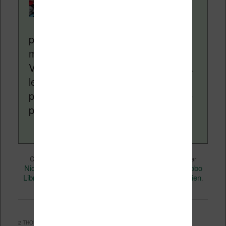
Liseuses.net existe
depuis plus de 14 ans
pour vous aider à naviguer dans le
monde des liseuses (Kindle, Kobo,
Vivlio, etc) et faire la promotion de la
lecture (numérique ou non). Vous
pouvez en savoir plus en lisant notre
page
a propos
.
Liseuses et eReader
Ce contenu a été publié dans
par
Nicolas (actu liseuse, ebook, etc)
Kobo
, et marqué avec
Libra H2O
Vidéo
permalien
,
. Mettez-le en favori avec son
.
2 THOUGHTS ON “
LISEUSE KOBO LIBRA H2O : AVIS, TESTS, VIDÉO
”