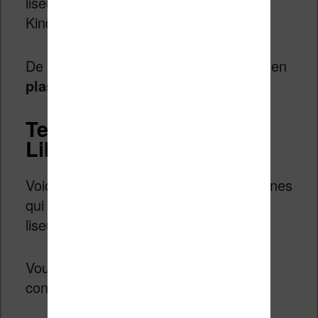
liseuse – contrairement à celui de la
Kindle Oasis).
De plus, le
boîtier
est entièrement fait en
plastique
.
Tests de la liseuse Kobo
Libra H2O
Voici quelques avis en vidéo de personnes
qui ont eu la chance de tester cette
liseuse Kobo Libra H2O.
Vous verrez que le résultat est plutôt
convaincant :