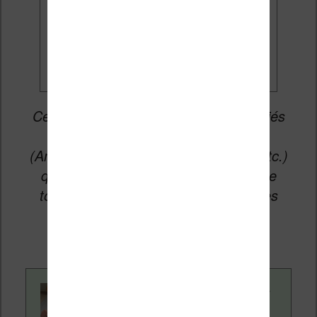
Je veux les meilleures
promos
Cet article peut contenir des liens affiliés
vers les sites partenaires du site
(Amazon, Fnac, Cultura, Boulanger, etc.)
qui permettent aux auteurs du site de
toucher une petite commission sur les
ventes de ces sites sans coût
supplémentaire pour vous.
Contenu rédigé par
Nicolas. Le site