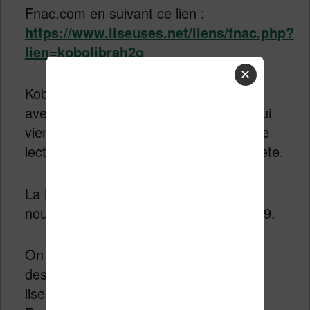
Fnac.com en suivant ce lien :
https://www.liseuses.net/liens/fnac.php?
lien=kobolibrah2o
✕
Kobo enterre donc la Kobo Aura H2O
avec une nouvelle liseuse Libra H2O qui
vient s’imposer comme une machine de
lecture milieu de gamme et très complète.
La
Kobo Libra H2O
sera donc bien la
nouvelle liseuse Kobo pour l’année 2019.
On remarque instantanément que le
design a largement évolué puisque la
liseuse reprend les formes de la
Kobo