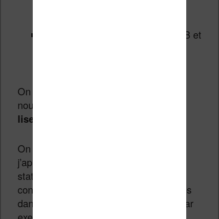
prévisualisation des pages en
miniature
compatible avec les fichiers EPUB et
PDF (d’autres formats sont à
confirmer)
On note que Kobo introduit aussi une
nouvelle interface logicielle avec cette
liseuse Kobo Libra H2O
.
On va retrouver une fonction que
j’apprécie sur les liseuses : des
statistiques de lecture améliorés (pour
connaître le nombre de pages restantes
dans un chapitre en cours de lecture par
exemple).