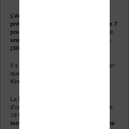
L’écran évolue largement avec la
présence d’un tout nouveau écran de 7
pouces de technologie Carta HD avec
une résolution de 1680 x 1264 pixels.
(300 PPI)
Il s’agit donc sans doute du même écran
que celui disponible dans la dernière
Kindle Oasis (qui est plus chère!).
La liseuse est bien sûr
tactile
et dotée
d’un
éclairage
. Celui-ci est composé de
19 leds et permet
d’ajuster la
température de couleur pour lire dans