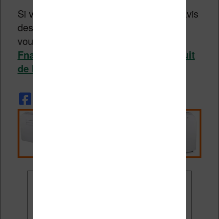
Si vous voulez en savoir plus (sur les avis
des premiers acheteurs par exemple),
vous pouvez vous rendre
sur le site
Fnac.com et consulter la fiche produit
de la liseuse Kobo Libra H2O
.
Ne rate plus aucune
promo liseuse !