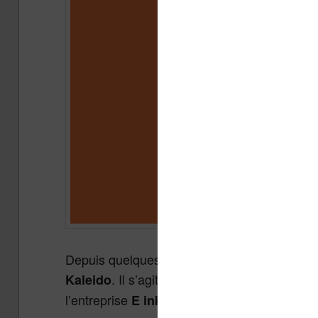
Depuis quelques semaines, un nom est dans t
. Il s’agit de la nouvelle technologi
Kaleido
l’entreprise
.
E ink