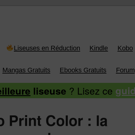
 Kindle, Kobo, Vivlio, Pocketboo
Liseuses en Réduction
Kindle
Kobo
Mangas Gratuits
Ebooks Gratuits
Forum
? Lisez ce
illeure
liseuse
gui
 Print Color : la