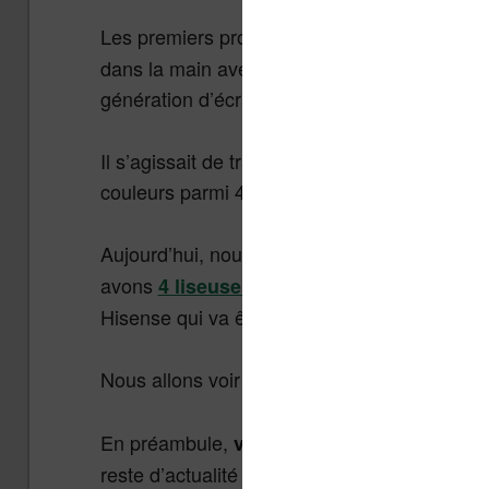
Les premiers prototypes sont apparus en 2
dans la main avec l’entreprise spécialisée d
génération d’écrans tactiles à encre électron
Il s’agissait de travailler sur un écran coule
couleurs parmi 4096 possibles.
Aujourd’hui, nous savons que plusieurs appare
avons
4 liseuses couleurs qui ont annonc
Hisense qui va être disponible en juin en Chi
Nous allons voir maintenant comme cela fo
En préambule,
vous pouvez regarder ma vi
reste d’actualité puisqu’
elle revient aussi s