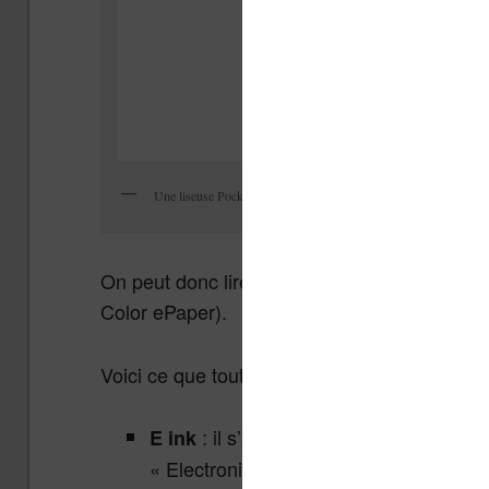
Une liseuse Pocketbook Couleur quiva sortir en 2020
On peut donc lire dans différents articles troi
Color ePaper).
Voici ce que tout cela signifie :
: il s’agit du nom de l’entreprise
E ink
« Electronic Ink », donc « encre électr