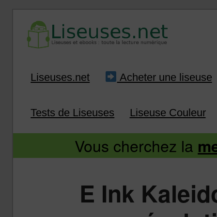
Liseuse et ebook : tout savoir
Infos sur les liseuses
Aller
Aller
Liseuses.net
Acheter une liseuse
au
au
Tests de Liseuses
Liseuse Couleur
contenu
contenu
Vous cherchez la
me
principal
secondaire
E Ink Kaleido