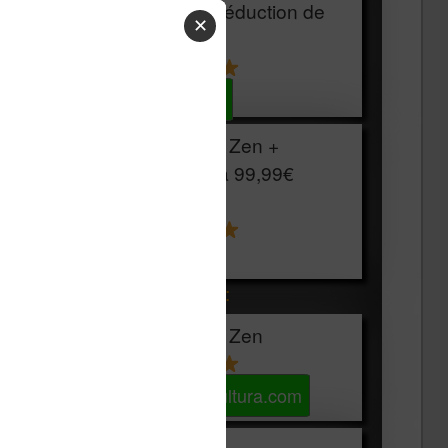
HOUSSE
réduction de
✕
15€
Voir sur Cultura.com
Vivlio Light Zen +
HOUSSE à
99,99€
129,99€
Voir sur Boulanger
Les accessibles :
Vivlio Light Zen
Voir sur Cultura.com