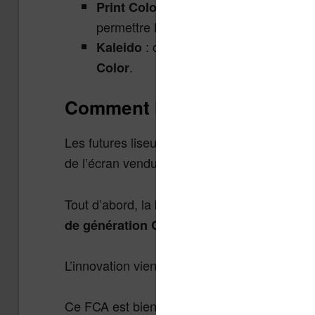
ou
: c
Print Color
Print Color ePaper
permettre l’affichage de couleurs sur le
: c’est le nom de la génération
Kaleido
.
Color
Comment l’écran Print Color 
Les futures liseuses seront capables d’affic
de l’écran vendu aux fabricants d’appareils 
Tout d’abord, la base technique du dispositif
. C’est cet écran qui é
de génération Carta
L’innovation vient de l’ajout d’un
Color Filte
Ce FCA est bien connu des concepteurs d’éc