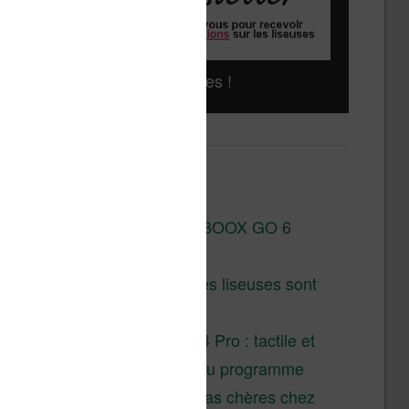
Liseuses pas chères !
Derniers articles :
Test de la BOOX GO 6
Gen II
Pourquoi les liseuses sont
si chères ?
XTEINK X4 Pro : tactile et
éclairage au programme
Liseuses pas chères chez