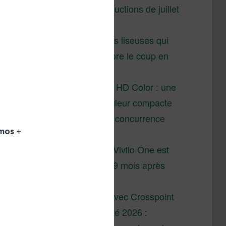
Vivlio – réductions de juillet
2026
3 anciennes liseuses qui
valent encore le coup en
2026
Vivlio Light HD Color : une
liseuse couleur compacte
à prix défiant toute concurrence
chez Cultura
La liseuse Vivlio One est
un succès 9 mois après
son lancement
XTEINK X4 : test avec Crosspoint
Soldes d’été 2026 :