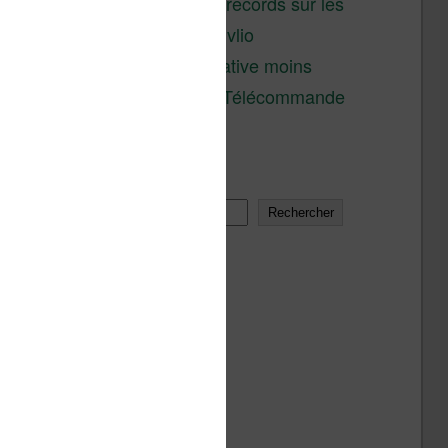
réductions records sur les
liseuses Kobo et Vivlio
Une alternative moins
chère à la Télécommande
Kobo
Rechercher
Rechercher