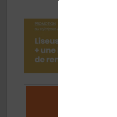
révolut
Publ