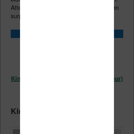
Attention : le prix est élevé et pourrait en
surprendre plus d’un !
Acheter la liseuse Kindle Scribe
Kindle Scribe noir et blanc chez
Amazon (cliquez ici)
Kindle Scribe Colorsoft (écran couleur)
chez Amazon (cliquez ici)
Kindle Scribe