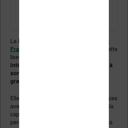
La liseuse
InkPad 4 est disponible en
France chez Cultura.fr
. Cela fait de cette
liseuse
un des modèles les plus
intéressant de cette sélection grâce à
son prix parfaitement étudié et son
grand écran de 7.8 pouces
.
Elle possède une diagonale de 7.8 pouces
avec une résolution impressionnante. Sa
capacité de stockage de 32 Go vous
permet d’y stocker de nombreux ebooks