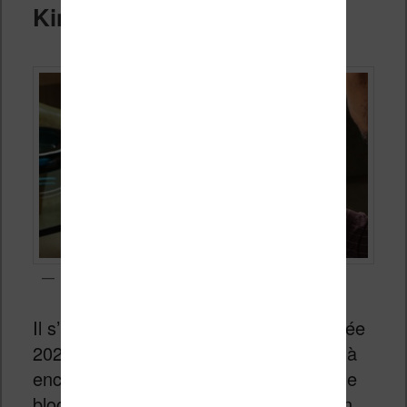
Kindle Scribe Colorsoft
Kindle Scribe Colorsoft
Il s’agit de la sortie importante de l’année
2026 : une version couleur avec écran à
encre électronique de 11 pouces pour le
bloc-notes numériques phare d’Amazon.