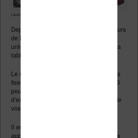
Likebook Mimas : une des liseuses grand écran avec système Android
Depuis quelques années de constructeurs
de liseuses tentent de marier deux
univers : celui de la liseuse et celui de la
tablette.
Le résultat est assez étonnant avec des
liseuses de grandes tailles (jusqu’à 10,3
pouces) qui utilisent un système
d’exploitation Android proche de celui de
vos smartphones.
Il est alors possible d’utiliser plusieurs
applications de lecture d’ebooks sur ces