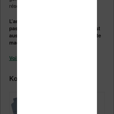
résolution.
L’ambition de la Kindle Scribe n’est
pas seulement la lecture puisqu’il est
aussi possible de travailler avec cette
machine avec le stylet fourni.
Voir la Kindle Scribe chez Amazon
Kobo Elipsa 2E