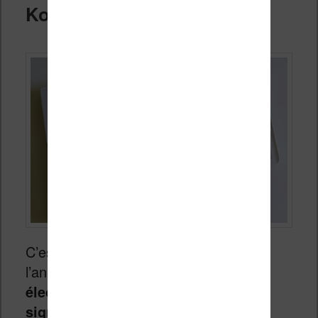
Kobo Libra Colour
C’est une des grandes nouveautés de
l’année 2024 :
une liseuse à encre
électronique couleur de 7 pouces
signée Kobo
.