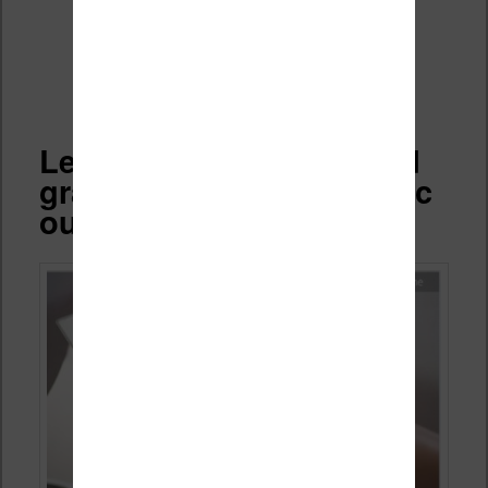
Kindle Colorsoft chez Boulanger
(cliquez ici)
Les « Liseuses » Android
grand format noir et blanc
ou couleur