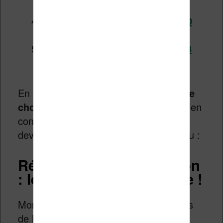
Color+ (2024) – couleur
Test de la liseuse Likebook P10
(2021)
Test de la liseuse Meebook P78
Pro (2022)
En revanche, si vous cherchez
quelque
chose de simple pour la lecture
tout en
conservant un grand confort, vous
devriez donc vous reporter à ce tableau :
Récapitulatif & conclusion
: le choix est bien difficile !
Mon choix se porte sur deux catégories
de liseuses.