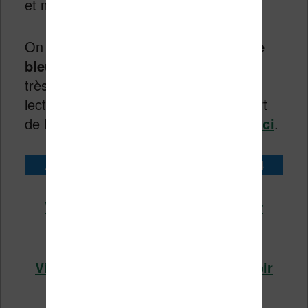
et mangas.
On notera l’ajout d’
un filtre de lumière
bleue
et un prix bien étudié qui la rend
très attractive pour les lecteurs et
lectrices qui cherchent un grand confort
de lecture. Vous pouvez
lire son test ici
.
Acheter la liseuse Vivlio InkPad 4
Vivlio InkPad 4 chez Cultura (voir
l’offre)
Vivlio InkPad 4 chez Boulanger (voir
l’offre)