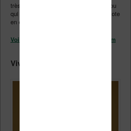
très grand écran à encre électronique ou
qui cherchent un appareil de prise de note
en entreprise.
Voir la Kobo Elipsa 2E chez Fnac.com
Vivlio InkPad Color 3