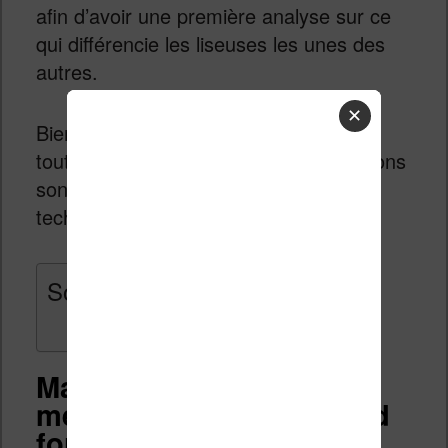
afin d’avoir une première analyse sur ce
qui différencie les liseuses les unes des
autres.
✕
Bien sûr, je n’ai pas eu entre les mains
toutes ces liseuses, donc les informations
sont celles fournies par les descriptifs
techniques des fabricants.
Sommaire
Ma sélection des
meilleures liseuses grand
format pour 2026 (8