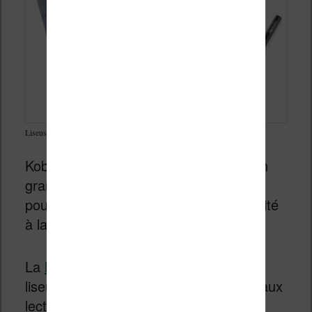
Liseuse Kobo Elipsa
Kobo a lancé aussi une liseuse avec un
grand écran de 10 pouces et un stylet
pour introduire une notion de productivité
à la liseuse habituelle.
La
Kobo Elipsa 2E
est donc une belle
liseuse très haut de gamme réservée aux
lectrices et lecteurs qui ont besoin d’un