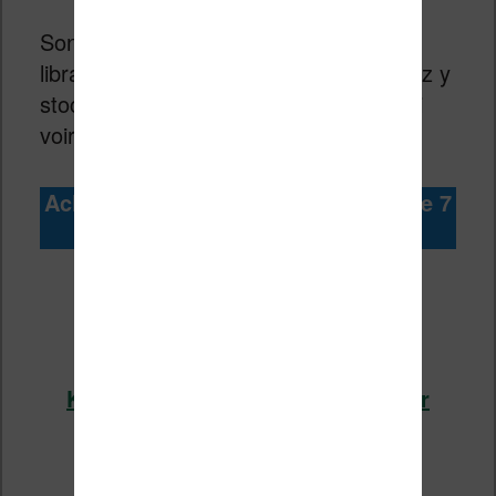
Son stockage est adapté aux grosses
librairies d’ebooks puisque vous pourrez y
stocker 2000 et 4000 ebooks – de quoi
voir venir un bon moment !
Acheter la liseuse Kindle Paperwhite
7
pouces
Kindle Paperwhite chez Amazon
(cliquez ici)
Kindle Paperwhite chez Boulanger
(cliquez ici)