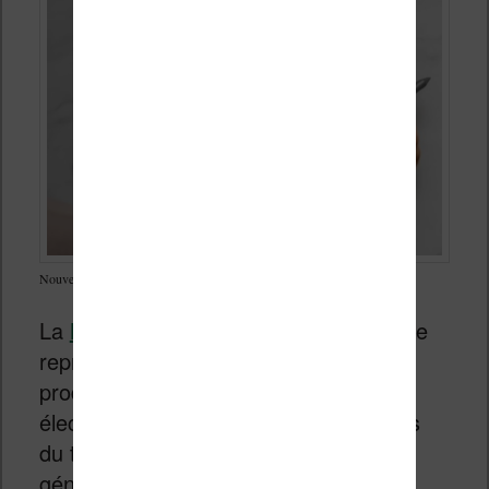
Nouvelle liseuse Kindle Scribe
La
Kindle Scribe
est la dernière liseuse
représentante de cette gamme de
produits. On a donc un écran à encre
électronique noir et blanc de 11 pouces
du type Carta 1300 (toute dernière
génération) avec une très bonne