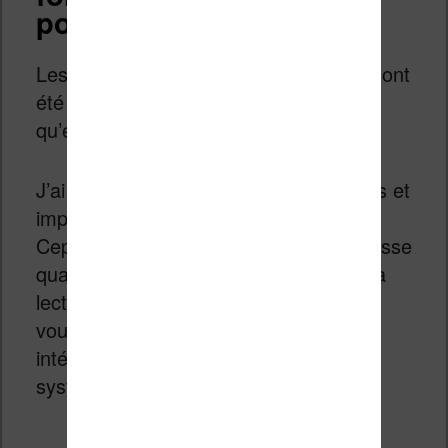
pouces et plus)
Les
liseuses
étudiées dans cet article ont
été sélectionnées simplement parce
qu’elles sont accessibles en France.
J’ai évité d’inclure les liseuses obscures et
importées depuis des pays lointains.
Cependant, si ces modèles vous intéresse
quand même, vous pouvez continuer la
lecture puisqu’à la fin de cet article, je
vous guide vers quelques modèles
intéressants (fonctionnant avec le
système d’exploitation Android).