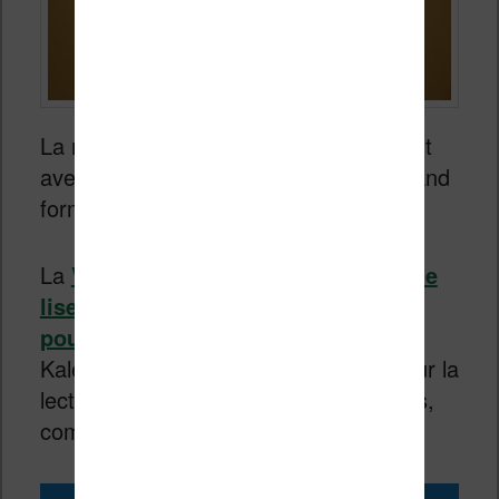
La marque française Vivlio a frappé fort
avec la sortie d’une liseuse couleur grand
format destinée à la France.
La
Vivlio InkPad Color 3 est donc une
liseuse avec un grand écran de 7,8
pouces
(encre électronique couleur
Kaleido 3) qui est très intéressante pour la
lecture des bandes dessinées (mangas,
comics, etc.).
Acheter la Vivlio Inkpad Color 3