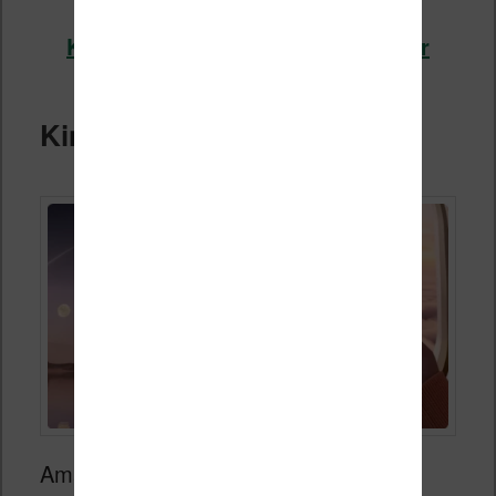
Kobo Libra Colour chez Boulanger
Kindle COLORSOFT
Amazon propose sa première
liseuse