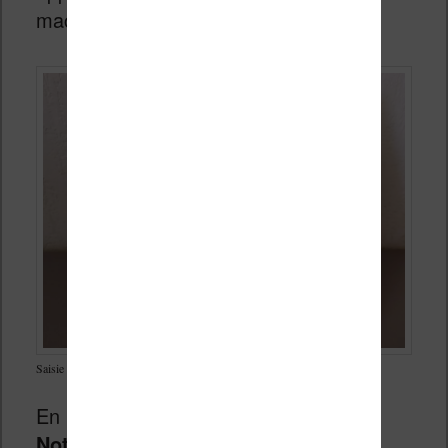
machines : Kindle, Kobo, Aldiko, etc.
Saisie de texte manuscrit libre sur la liseuse Bookeen Notéa
En France,
seule la liseuse Bookeen
Notéa propose ce type de logiciel