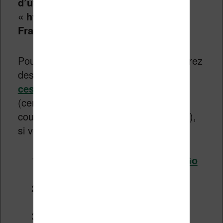
d’utilisation en raison de leur côté
« hybride » et d’une adaptation à la
France pas toujours au point
.
Pour vous faire votre avis, vous trouverez
des
tests de liseuses, des revues de
ces liseuses Android avec vidéo
(certains modèles proposent un écran
couleur ce qui est sympa quand même),
si vous voulez explorer cet univers :
Test de la liseuse Onyx Boox Go
Color 7 (2024) – couleur
Test de la liseuse Onyx Boox
Note Air3 C (2024) – couleur
Test de la liseuse Bigme S6