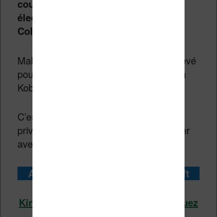
couleur
avec
un écran à encre
électronique de 7 pouces
: la
Kindle
Colorsoft
.
Malheureusement, son prix est trop élevé
pour des performances du niveau de la
Kobo Libra Colour.
C’est donc bien la Kobo qu’il faudra
privilégier, à moins d’un affect particulier
avec la marque Kindle…
Acheter la liseuse Kindle Colorsoft
Kindle Colorsoft chez Amazon (cliquez
ici)