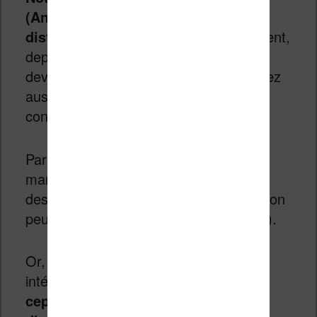
(Android) et est officiellement
distribuée en France
. Malheureusement,
depuis la fin de l’année 2024, elle est
devenue presque introuvable. Vous avez
aussi une liseuse très jeune et assez
confidentielle, avec la
Paperslate
.
Par contre, vous trouverez d’autres
marques moins connues qui proposent
des liseuses Android de grand format (on
peut citer Onyx et Bigme, par exemple).
Or, même si ces machines semblent
intéressantes sur le papier,
elles sont
cependant parfois difficiles