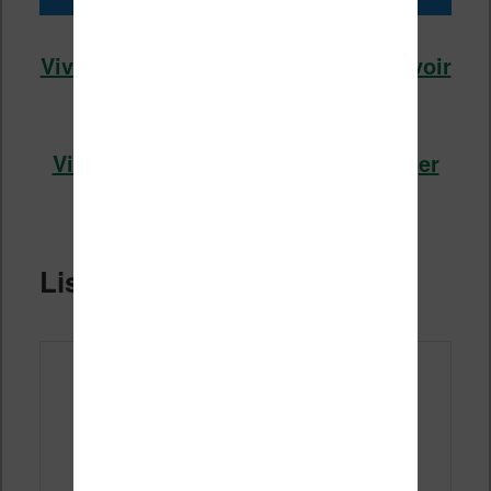
Vivlio Inkpad Color 3 chez Cultura (voir
l’offre)
Vivlio Inkpad Color 3 chez Boulanger
(voir l’offre)
Liseuse Vivlio Inkpad 4