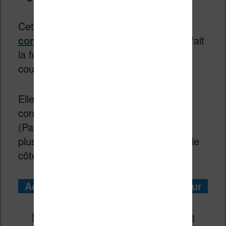
Cette
Kobo Libra Colour (lire le test
complet ici)
reprend donc tout ce qui fait
la force de Kobo mais avec un écran
couleur.
Elle est plus chère que le modèle
concurrent noir et blanc de Kindle
(Paperwhite), mais propose un format
plus confortable avec ses boutons sur le
côté de l’écran et la couleur.
Acheter la liseuse Kobo Libra Colour
Kobo Libra Colour chez Fnac.com