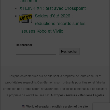
lancement
XTEINK X4 : test avec Crosspoint
Soldes d’été 2026 :
réductions records sur les
liseuses Kobo et Vivlio
Rechercher
Rechercher
Les photos contenues sur ce site sont la propriété de leurs éditeurs et
propriétaires respectifs. Ces éléments sont présents pour illustrer et faire la
promotion des produits dont nous parlons. Les textes contenus sur ce site sont
la propriété de www.liseuses.net.
A Propos / Auteurs
-
Mentions Légales
World of ereader : english version of the site