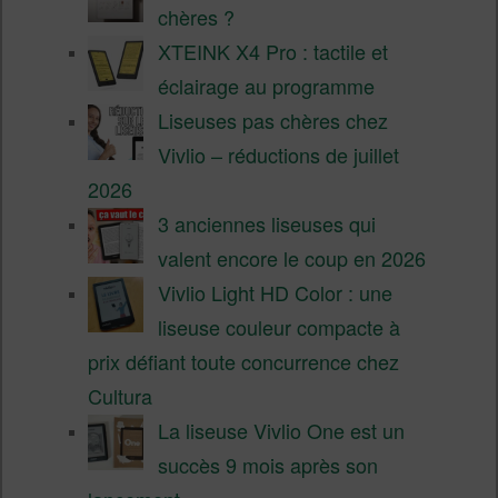
chères ?
XTEINK X4 Pro : tactile et
éclairage au programme
Liseuses pas chères chez
Vivlio – réductions de juillet
2026
3 anciennes liseuses qui
valent encore le coup en 2026
Vivlio Light HD Color : une
liseuse couleur compacte à
prix défiant toute concurrence chez
Cultura
La liseuse Vivlio One est un
succès 9 mois après son