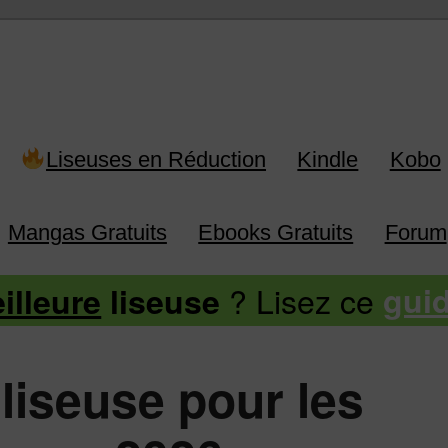
 Kindle, Kobo, Vivlio, Pocketboo
Liseuses en Réduction
Kindle
Kobo
Mangas Gratuits
Ebooks Gratuits
Forum
? Lisez ce
illeure
liseuse
gui
 liseuse pour les