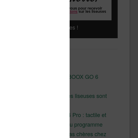
Liseuses pas chères !
Derniers articles :
Test de la BOOX GO 6
Gen II
Pourquoi les liseuses sont
si chères ?
XTEINK X4 Pro : tactile et
éclairage au programme
Liseuses pas chères chez