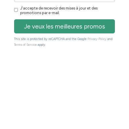
beaucoup plus de pixels que l’autre (c’est la Vivlio
hère.
iseuses avec un écran supérieur à 6 pouces :
,
ion de 7 pouces)
 Kindle de base (6 pouces) et la Kindle Paperwhite (7