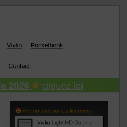
k
Vivlio
Pocketbook
Contact
cliquez
de 2026
ici
Promotions sur les liseuses :
Vivlio Light HD Color +