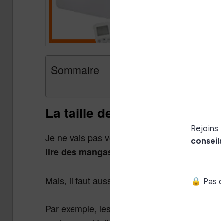
Sommaire
La taille de l’écran de la li
Je ne vais pas vous surprendre si je précis
.
lire des mangas
Mais, il faut aussi tenir compte du nombre de
Par exemple, les liseuses Kindle, Kobo Clara