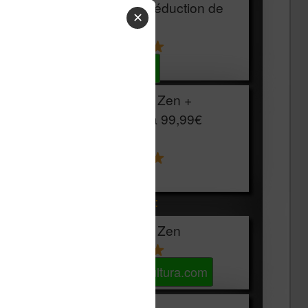
HOUSSE
réduction de
✕
15€
Voir sur Cultura.com
Vivlio Light Zen +
HOUSSE à
99,99€
129,99€
Voir sur Boulanger
Les accessibles :
Vivlio Light Zen
Voir sur Cultura.com