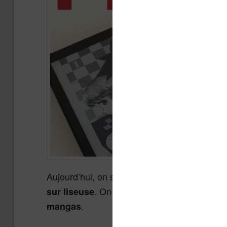
Aujourd’hui, on s’attaque à un gros morceau 
. On va essayer de voir ensemble
sur liseuse
.
mangas