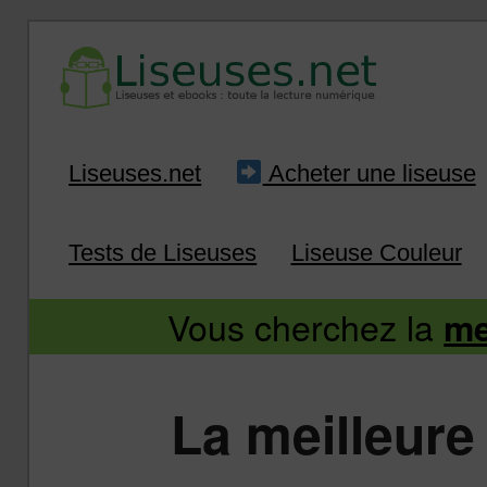
Liseuse et ebook : tout savoir
Infos sur les liseuses
Aller
Aller
Liseuses.net
Acheter une liseuse
au
au
Tests de Liseuses
Liseuse Couleur
contenu
contenu
Vous cherchez la
me
principal
secondaire
La meilleure