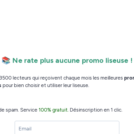
seuse : important pour les mangas ?
e que
plus l’écran est grand et mieux ce sera pour
 pixels.
 BW, Vilvio Light ou Vivlio Light HD de 6 pouces ont