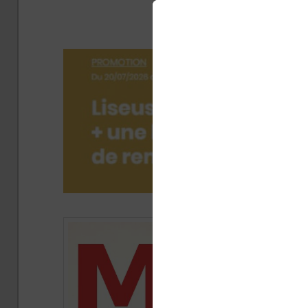
manga
Publi