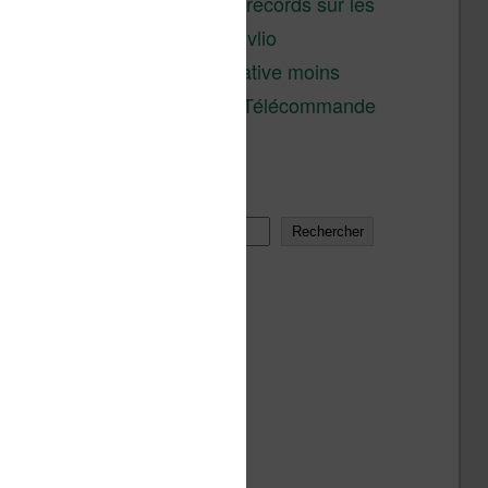
réductions records sur les
liseuses Kobo et Vivlio
Une alternative moins
chère à la Télécommande
Kobo
Rechercher
Rechercher