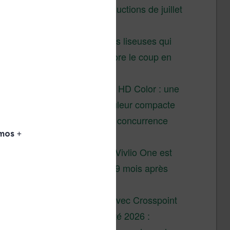
Vivlio – réductions de juillet
2026
3 anciennes liseuses qui
valent encore le coup en
2026
Vivlio Light HD Color : une
liseuse couleur compacte
à prix défiant toute concurrence
chez Cultura
La liseuse Vivlio One est
un succès 9 mois après
son lancement
XTEINK X4 : test avec Crosspoint
Soldes d’été 2026 :