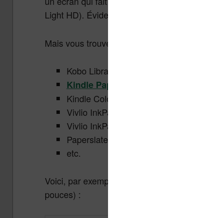
un écran qui fait la même taille mais l’une à 
Light HD). Évidemment, c’est aussi la plus c
Mais vous trouvez aussi sur le marché des l
Kobo Libra Colour,
Kindle Paperwhite (la dernière vers
Kindle Colorsoft,
Vivlio InkPad 4,
Vivlio InkPad Color 3,
Paperslate,
etc.
Voici, par exemple, une comparaison entre la
pouces) :