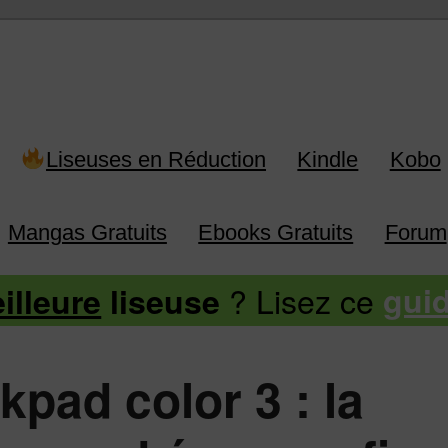
 Kindle, Kobo, Vivlio, Pocketboo
Liseuses en Réduction
Kindle
Kobo
Mangas Gratuits
Ebooks Gratuits
Forum
? Lisez ce
illeure
liseuse
gui
nkpad color 3 : la