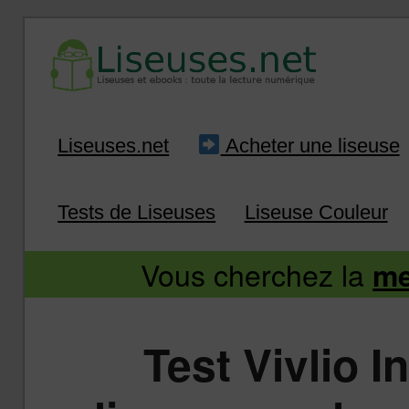
Liseuse et ebook : tout savoir
Infos sur les liseuses
Aller
Aller
Liseuses.net
Acheter une liseuse
au
au
Tests de Liseuses
Liseuse Couleur
contenu
contenu
Vous cherchez la
me
principal
secondaire
Test Vivlio I