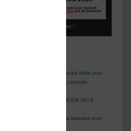
Liseuses pas chères !
Derniers articles :
Les nouveautés Kobo pour
la fin 2026 (nouvelle
liseuse)
Test de la BOOX GO 6
Gen II
Pourquoi les liseuses sont
si chères ?