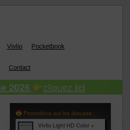
k
Vivlio
Pocketbook
Contact
cliquez
de 2026
ici
Promotions sur les liseuses :
Vivlio Light HD Color +