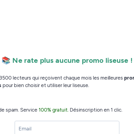
le de Lyon, vient de sortir une liseuse plus grande
Kaleido 3 de 7.8 pouces : la
.
Vivlio InkPad Color 3
e liseuse afin que j’en réalise le test complet.
Vivlio Inkpad Color 3
 3 chez Cultura (voir l’offre)
 chez Boulanger (voir l’offre)