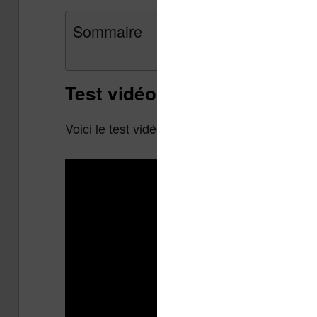
Sommaire
Test vidéo de la liseuse Vivl
Voici le test vidéo de la liseuse :