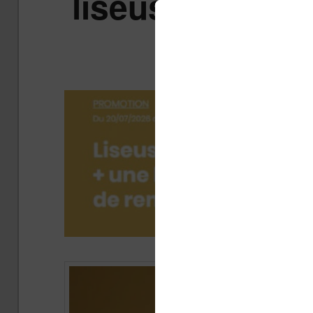
liseuse couleu
acc
Publié 