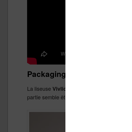
Packaging et caractéristique
La liseuse
est vendue 
Vivlio InkPad Color 3
partie semble être conçue en carton recyclé.