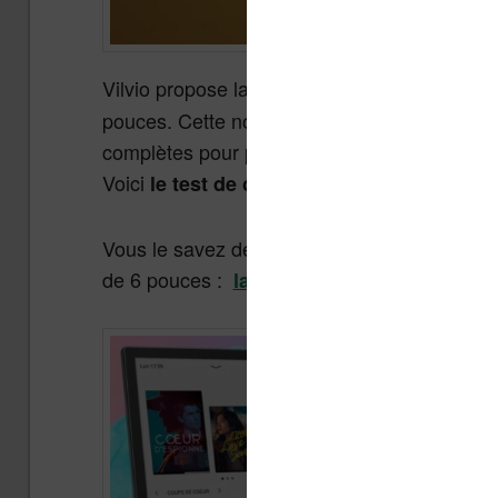
Vilvio propose la liseuse
ave
InkPad Color 3
pouces. Cette nouvelle liseuse est un modèl
complètes pour profiter au mieux de vos con
Voici
.
le test de cette liseuse
Vous le savez déjà sans doute, mais Vivlio a
de 6 pouces :
.
la Vivlio Light HD color