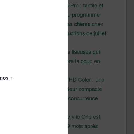
XTEINK X4 Pro : tactile et
éclairage au programme
Liseuses pas chères chez
Vivlio – réductions de juillet
2026
3 anciennes liseuses qui
valent encore le coup en
2026
Vivlio Light HD Color : une
liseuse couleur compacte
à prix défiant toute concurrence
chez Cultura
La liseuse Vivlio One est
un succès 9 mois après