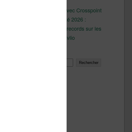
son lancement
XTEINK X4 : test avec Crosspoint
Soldes d’été 2026 :
réductions records sur les
liseuses Kobo et Vivlio
Rechercher
Rechercher