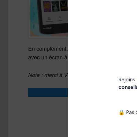
En complément, l’entreprise basée dans la vil
avec un écran à encre électronique couleur 
Note : merci à Vivlio pour m’avoir envoyé cett
Acheter la 
Vivlio Inkpad Color
Vivlio Inkpad Color 3