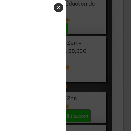
HOUSSE
réduction de
✕
15€
Voir sur Cultura.com
Vivlio Light Zen +
HOUSSE à
99,99€
129,99€
Voir sur Boulanger
Les accessibles :
Vivlio Light Zen
Voir sur Cultura.com