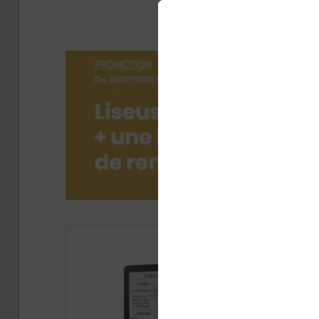
toutes s
Pub