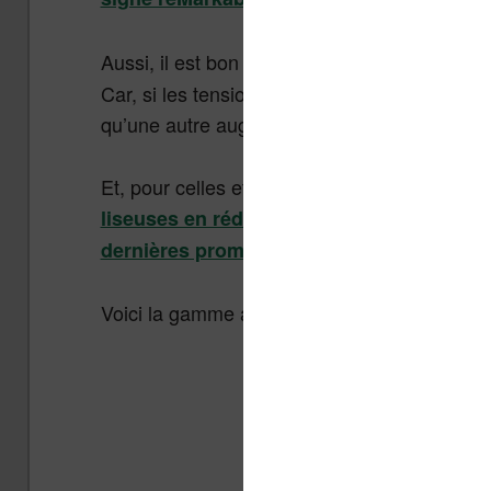
Aussi, il est bon de noter que
cette augmenta
Car, si les tensions d’approvisionnement et su
qu’une autre augmentation ait lieu…
Et, pour celles et ceux qui veulent faire des
ou vous 
liseuses en réduction (cliquez ici)
.
dernières promotions
Voici la gamme actuelle de liseuse de la ma
Kobo Clara BW
Kobo Cla
Colour