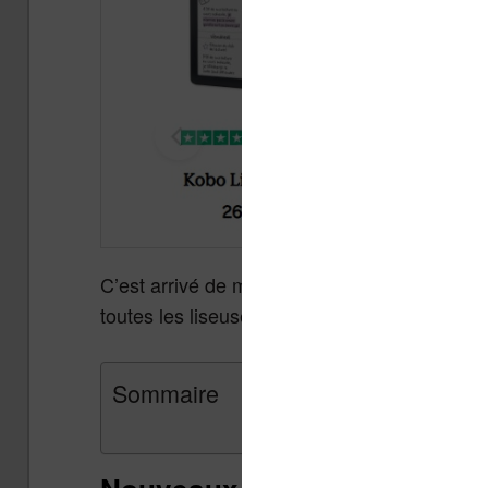
C’est arrivé de manière silencieuse et sans 
toutes les liseuses Kobo ont augmenté sans c
Sommaire