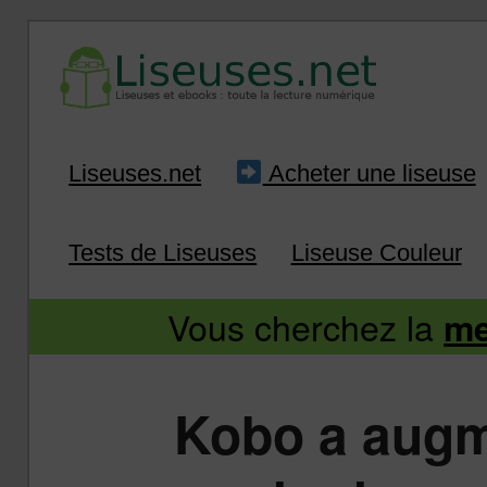
Liseuse et ebook : tout savoir
Infos sur les liseuses
Aller
Aller
Liseuses.net
Acheter une liseuse
au
au
Tests de Liseuses
Liseuse Couleur
contenu
contenu
Vous cherchez la
me
principal
secondaire
Kobo a augm