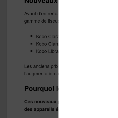
Nouveaux prix des liseuses
Avant d’entrer dans les détails du pourquoi 
gamme de liseuse
:
Kobo
Kobo Clara BW : 169€ au lieu de 149€
Kobo Clara Colour : 189€ au lieu de 1
Kobo Libra Colour : 269€ au lieu de 23
Les anciens prix sont ceux que j’avais noté il
l’augmentation ait eu lieu par palier ces der
Pourquoi les prix augmenten
Ces nouveaux prix sont le résultat de tens
des appareils électroniques.