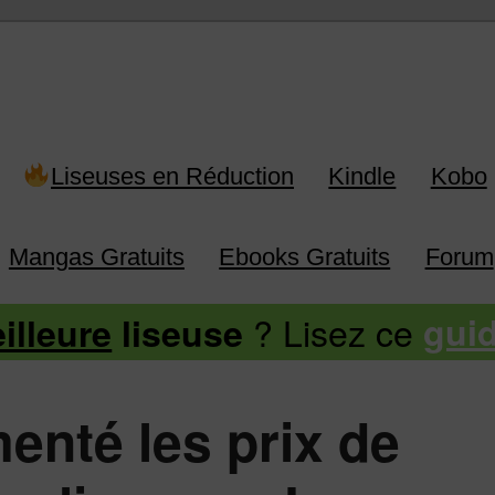
 Kindle, Kobo, Vivlio, Pocketboo
Liseuses en Réduction
Kindle
Kobo
Mangas Gratuits
Ebooks Gratuits
Forum
? Lisez ce
illeure
liseuse
gui
enté les prix de