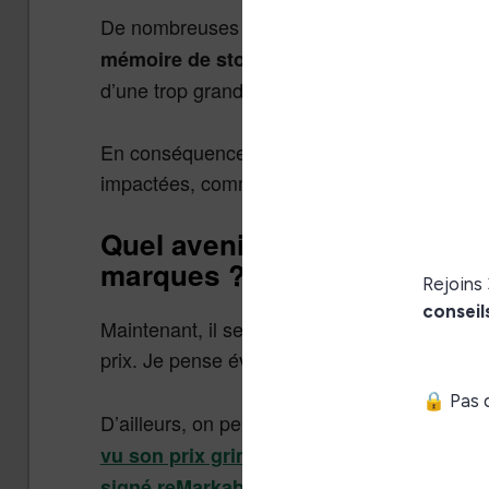
De nombreuses sources rapportent que de
coûte
mémoire de stockage (flash ou SSD)
d’une trop grande demande de la part d’autres
En conséquence, des répercutions ont lieu sur
impactées, comme d’autres appareils.
Quel avenir pour le prix des 
marques ?
Maintenant, il sera intéressant de voir si d
prix. Je pense évidemment à
et
Kindle
Vivli
D’ailleurs, on peut dire que cela a débuté av
, de la même
vu son prix grimper fortement
.
signé reMarkable