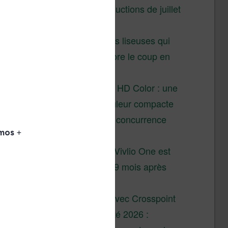
Vivlio – réductions de juillet
2026
3 anciennes liseuses qui
valent encore le coup en
2026
Vivlio Light HD Color : une
liseuse couleur compacte
à prix défiant toute concurrence
chez Cultura
La liseuse Vivlio One est
un succès 9 mois après
son lancement
XTEINK X4 : test avec Crosspoint
Soldes d’été 2026 :