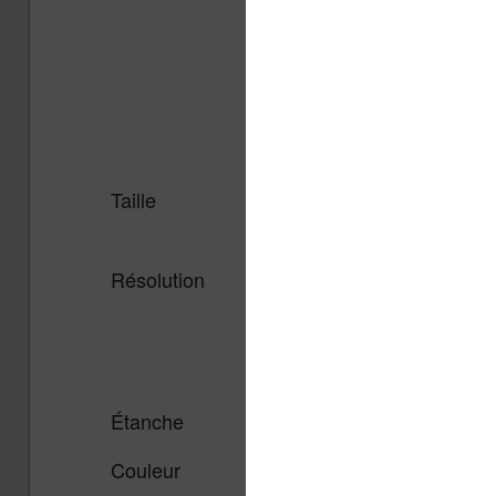
Taille
6 pouces,
6 pouces, 
tactile, éclairé
éclairé
Résolution
1448 x 1072
1448 x 1
pixels
pixels, 7
(color)
Étanche
Oui
Oui
Couleur
Non
Oui