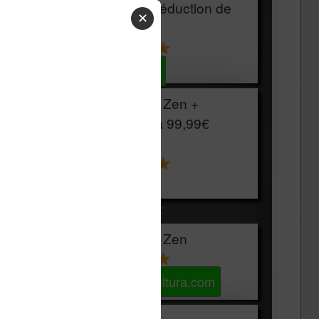
HOUSSE
réduction de
✕
15€
Voir sur Cultura.com
Vivlio Light Zen +
HOUSSE à
99,99€
129,99€
Voir sur Boulanger
Les accessibles :
Vivlio Light Zen
Voir sur Cultura.com