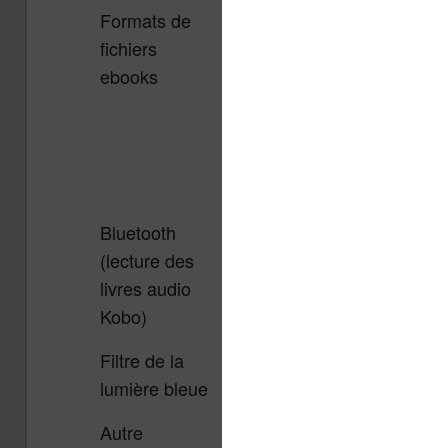
Formats de
EPUB, EPUB3,
EPUB, E
fichiers
PDF, MOBI,
PDF, MOB
ebooks
JPEG, GIF,
JPEG, GI
PNG, BMP,
PNG, BMP
TIFF, TXT,
TXT, HT
HTML, RTF,
RTF, CB
CBZ, CBR
Bluetooth
Oui
Oui
(lecture des
livres audio
Kobo)
Filtre de la
Oui
Oui
lumière bleue
Autre
16 Go de
16 Go de