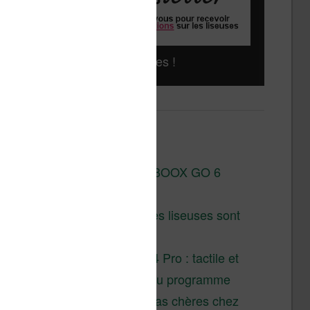
Liseuses pas chères !
Derniers articles :
Test de la BOOX GO 6
Gen II
Pourquoi les liseuses sont
si chères ?
XTEINK X4 Pro : tactile et
éclairage au programme
Liseuses pas chères chez