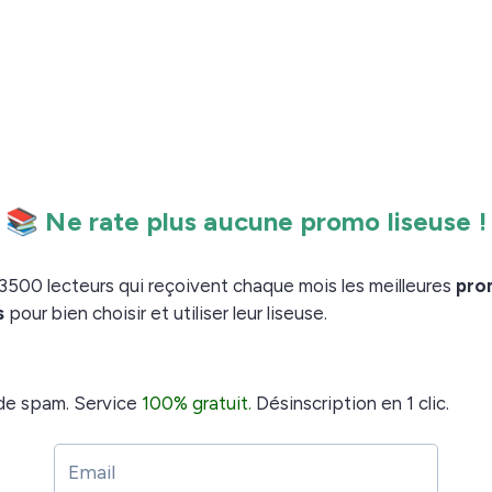
s
comme
ou
composants
la mémoire vive (RAM)
la
nt beaucoup plus cher à produire ou sont victime
 industries, comme l’Intelligence Artificielle.
 les coûts de fabrication et les liseuses sont
liseuses et pour les autres
’autres marques vont augmenter aussi rapidement leurx
.
o
ec Kindle dont la dernière
Kindle Scribe Colorsoft a
 pour que pour l
e dernier bloc-notes numérique