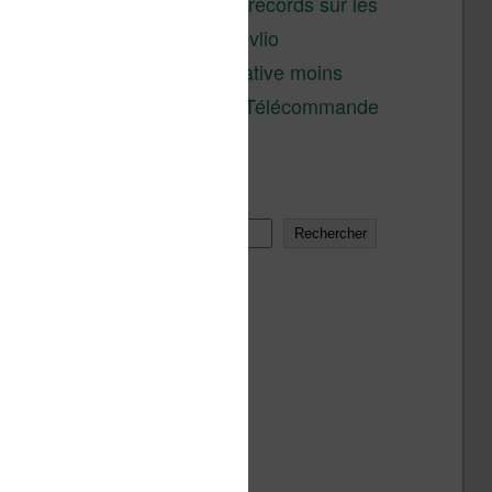
réductions records sur les
liseuses Kobo et Vivlio
Une alternative moins
chère à la Télécommande
Kobo
Rechercher
Rechercher