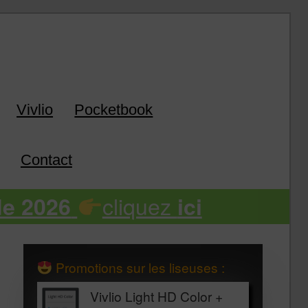
k
Vivlio
Pocketbook
Contact
cliquez
de 2026
ici
Promotions sur les liseuses :
Vivlio Light HD Color +