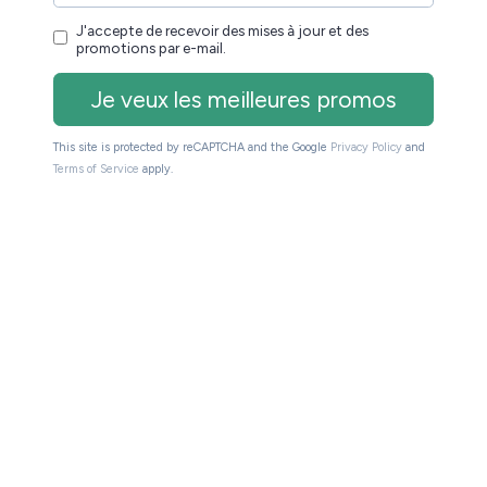
tion n’est peut-être pas la dernière de l’année !
r les coûts de fabrication continuent, il se peut
 économies, vous pouvez toujours jeter un œil aux
inscrire à
la newsletter du site pour recevoir les
rque Kobo :
ra
Kobo Libra Colour
Kobo Elipsa 2E