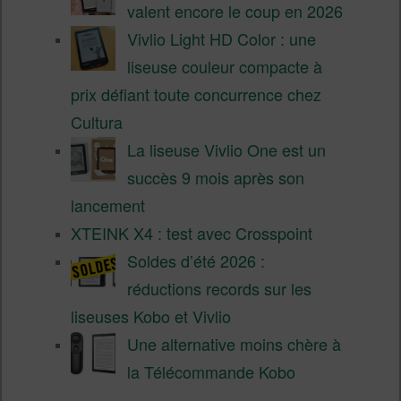
valent encore le coup en 2026
Vivlio Light HD Color : une
liseuse couleur compacte à
prix défiant toute concurrence chez
Cultura
La liseuse Vivlio One est un
succès 9 mois après son
lancement
XTEINK X4 : test avec Crosspoint
Soldes d’été 2026 :
réductions records sur les
liseuses Kobo et Vivlio
Une alternative moins chère à
la Télécommande Kobo