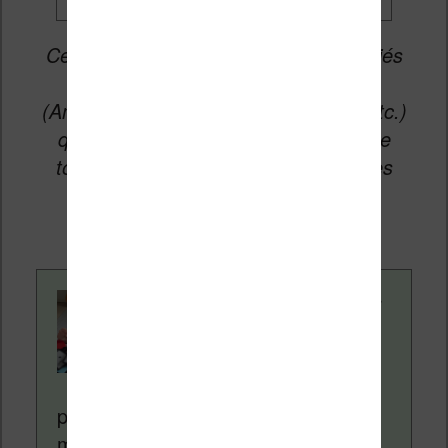
Cet article peut contenir des liens affiliés
vers les sites partenaires du site
(Amazon, Fnac, Cultura, Boulanger, etc.)
qui permettent aux auteurs du site de
toucher une petite commission sur les
ventes de ces sites sans coût
supplémentaire pour vous.
Contenu rédigé par
Nicolas. Le site
Liseuses.net existe
depuis plus de 14 ans
pour vous aider à naviguer dans le
monde des liseuses (Kindle, Kobo,