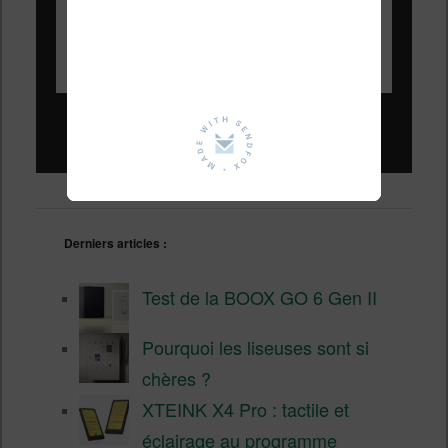
Liseuses pas chères !
Derniers articles :
Test de la BOOX GO 6 Gen II
Pourquoi les liseuses sont si
chères ?
XTEINK X4 Pro : tactile et
éclairage au programme