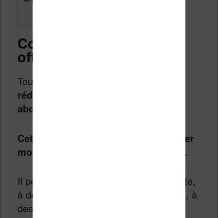
Comment profiter des
offres Flash Prime ?
Tout d’abord,
pour bénéficier des
réductions il est nécessaire d’être
abonné Amazon Prime.
Cet abonnement est gratuit le premier
mois
et vous coûte 69€ chaque année.
Il permet d’accéder à la livraison gratuite,
à des contenus VOD avec Prime Vidéo, à
des livres gratuits et même à des jeux