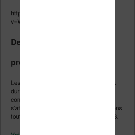
https://www.youtube.com/watch?
v=W4wg8Kg4I90
Des promotions sur les
produits Amazon
Les réductions n’ont pas seulement lieu
durant le Prime Day. Si Amazon fait
comme l’année précédente, on peut
s’attendre à des réductions et promotions
toute la semaine du Prime Day en 2026.
Voir toutes les promotions Amazon