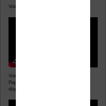
Voici la vidéo du test de la Kindle :
Voici la vidéo du test de la Kindle
Paperwhite la plus récente avec une
diagonale de 7 pouces :