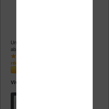
Un bon prix pour une liseuse couleur
abordable.
réduction de 15€
(Cultura)
Vivlio Light Zen + Housse