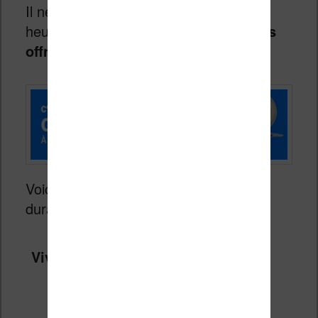
Il ne vous reste donc que quelques
heures pour
bénéficier des meilleures
offres Prime
en
cliquant sur ce lien
:
Voici toutes les liseuses en réduction
durant cette période :
Vivlio Light HD Color + Housse