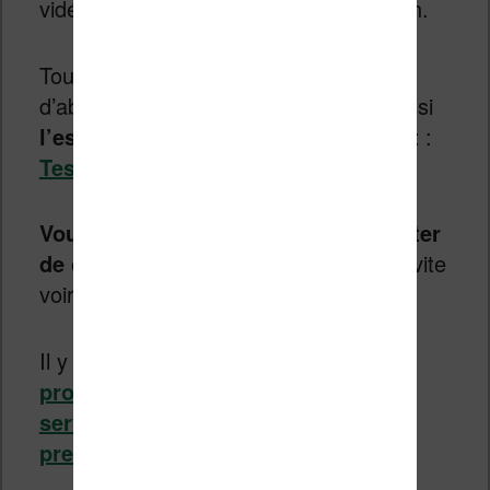
vidéos gratuits via la plate-forme Twitch.
Tout d’abord, si vous n’avez pas
d’abonnement Prime, vous pouvez aussi
l’essayer pour 30 jours gratuitement
:
Tester gratuitement Amazon Prime.
Vous avez seulement 48h pour profiter
de ces bons plans
, alors vous devez vite
voir si le prix vous intéresse.
Il y a également sans doute
une belle
promotion sur les livres audios du
service Audible à 0,99€ pour les 3
premiers mois
.