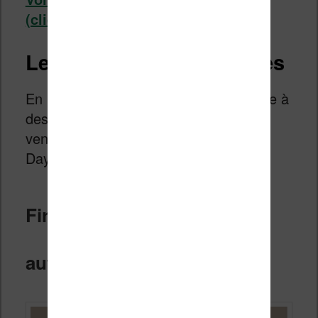
(cliquez ici)
Les promotions attendues
En plus des liseuses, on peut s’attendre à
des promotions sur d’autres produits
vendus par Amazon pendant le Prime
Day.
Fire TV, assistant Alexa et
autres appareils Amazon