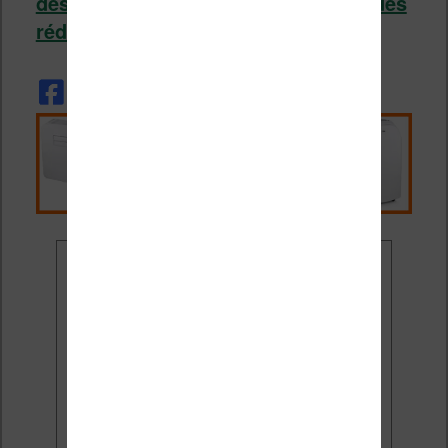
des bons plans, des promotions et des
réductions par email
.
Ne rate plus aucune
promo liseuse !
Rejoins 3500 lecteurs qui
reçoivent chaque mois les
meilleures promos + conseils