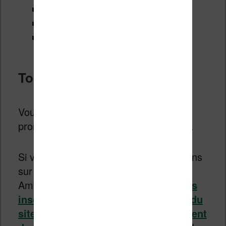
Samsung
Huawei / honor
Apple (iPhones)
Tout le reste
Vous pouvez retrouver toutes les
promotions sur
la page du Prime Day
.
Si vous voulez être averti des bons plans
sur les liseuses Kindle pour le jour
Amazon Prime Day,
vous pouvez vous
inscrire gratuitement à la newletter du
site. Vous recevrez alors régulièrement