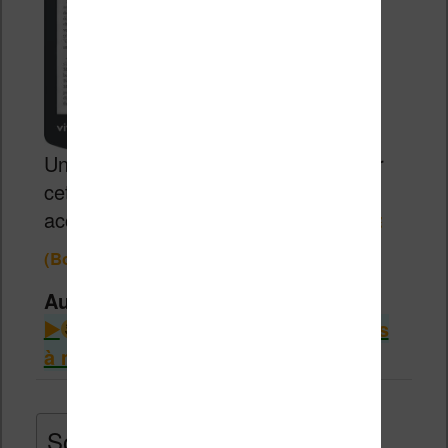
Un excellent rapport qualité / prix pour
cette liseuse de 6 pouces très
accessible.
99,98€
129,99€
(Boulanger)
Autres infos intéressantes
Consulter le guide des liseuses
à moins de 100€
Sommaire