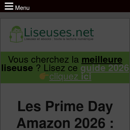
Menu
Liseuse et ebook : tout savoir
Infos sur les liseuses Kindle, Kobo,
Vous cherchez la
meilleure
Aller
Aller
Vivlio, Pocketbook
? Lisez ce
liseuse
guide 2026
cliquez
ici
au
au
contenu
contenu
Les Prime Day
principal
secondaire
Amazon 2026 :