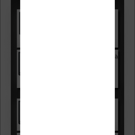
Promotions sur les liseuses :
Vivlio Light HD Color +
HOUSSE
réduction de 15€
Voir sur Cultura.com
Vivlio Light Zen + HOUSSE à
99,99€
129,99€
Voir sur Boulanger
Les accessibles :
Vivlio Light Zen
Voir sur Cultura.com