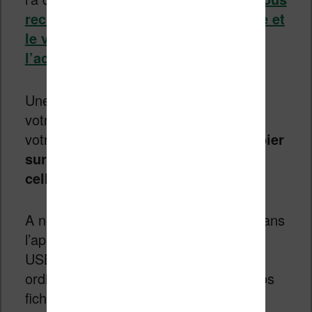
recommande la lecture de cet article et
le visionnage de la vidéo qui
l’accompagne
.
Une fois que le précieux fichier TXT de
votre roman préféré est disponible sur
votre ordinateur,
il faut ensuite le copier
sur la carte micro-SD, puis insérer
celle-ci dans l’appareil
.
A noter que lorsque la carte est déjà dans
l’appareil, vous pouvez utiliser le port
USB-C pour la connecter à votre
ordinateur. Vous pourrez alors gérer vos
fichiers depuis l’ordinateur sans avoir à