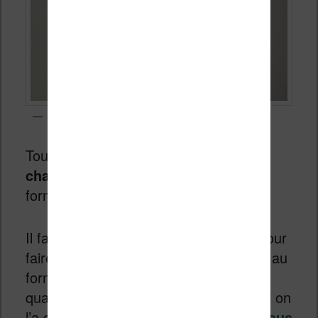
Lecture d’un ebook avec cette petite liseuse
Tout d’abord,
la machine ne prend en
charge que le format TXT
. Pas de
format EPUB supporté donc !
Il faut alors utiliser le logiciel
Calibre
pour
faire une conversion d’un fichier EPUB au
format TXT. Si c’est ennuyeux, c’est
quand même assez simple à réaliser si on
l’a déjà fait. Si ce n’est pas le cas,
je vous