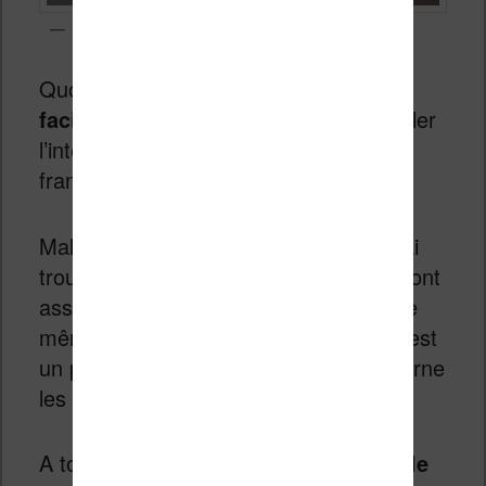
Réglage de la luminosité
Quoi qu’on en pense,
tout est assez
facile d’usage
et il est possible de régler
l’interface pour afficher les textes en
français.
Malgré la taille minuscule de l’écran, j’ai
trouvé que les informations affichées sont
assez lisibles. Mais il faut souligner que
même si l’interface est bien pensée, c’est
un peu plus compliqué en ce qui concerne
les ebooks.
A tout moment,
on peut appuyer sur le