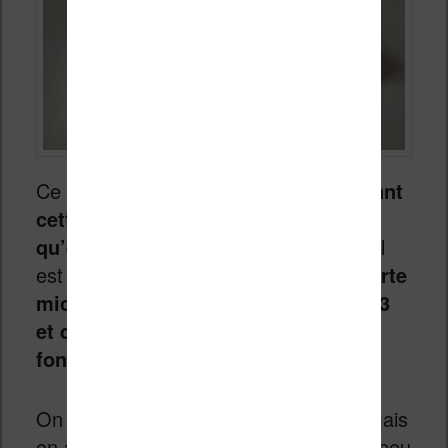
Ce point est une déception :
en achetant
cette machine je n’avais pas saisie
qu’elle est dépourvue de stockage
. Il
est donc
nécessaire d’utiliser une carte
micro-SD contenant des fichiers MP3
et des ebooks pour la faire
fonctionner
.
On peut la faire marcher sans carte, mais
on a accès à aucun contenu. C’est un peu