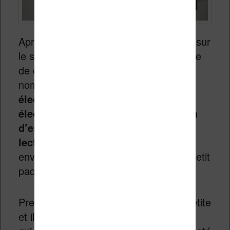
Après avoir cherché quelques minutes sur
le site Ali Express, j’ai passé commande
de cette mini liseuse présentée sous le
nom étrange «
Lecteur de livre
électrique Portable lecteur de livre
électrique Portable 2.7 pouces écran
d’encre lecteur électrique Portable
lecteur MP3 Bluetooth
». J’ai attendu
environ 8 jours avant de retrouver un petit
paquet dans ma boîte aux lettres.
Première surprise, la boîte est toute petite
et il est noté « Audio Play » dessus, ce