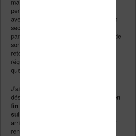
marques pages et une option étrange
permet faire défiler le texte sur l’écran
avec un réglage de rafraichissement en
secondes. Mais son usage est assez
particulier puisqu’il semble nécessaire de
sortir de la lecture de l’ebook puis d’y
retourner pour l’activer (après son
réglage). C’est amusant, mais je doute
que cela soit réellement utile.
J’ai noté aussi quelque chose d’assez
désagréable :
les mots sont coupés en
fin de ligne et terminés sur la ligne
suivante ou la page suivante.
Et cela
arrive suffisamment régulièrement pour
rendre la lecture pénible. Là encore, je