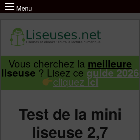
Menu
Liseuse et ebook : tout savoir
Infos sur les liseuses Kindle, Kobo,
Vous cherchez la
meilleure
Aller
Aller
Vivlio, Pocketbook
? Lisez ce
liseuse
guide 2026
cliquez
ici
au
au
contenu
contenu
Test de la mini
principal
secondaire
liseuse 2,7