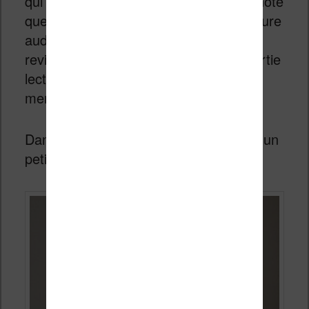
qui n’augure rien de bon. J’avais bien noté
que cette machine permet aussi la lecture
audio de fichiers MP3 (nous y
reviendrons) mais je pensais que la partie
lecture d’ebook serait quand même
mentionnée sur la boîte.
Dans sa boîte on retrouve la machine, un
petit manuel et un câble USB-C.