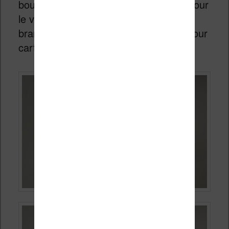
bouton marche / arrêt, deux boutons pour
le volume, une prise jack 3,5 mm pour
brancher un casque audio et un port pour
carte au format micro-SD.