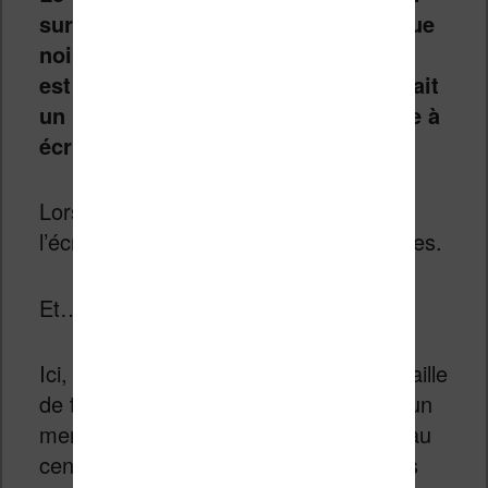
sur le petit écran à encre électronique
noir et blanc. La police de caractère
est du type « courrier » et le rendu fait
un peu penser à celui d’une machine à
écrire antique.
Lorsque l’on appuie sur les bords de
l’écran, cela permet de tourner les pages.
Et…
c’est tout
.
Ici, on a pas de choix de la police, de taille
de texte ou de dictionnaire. Il y a bien un
menu qui apparait lorsque l’on appuie au
centre de l’écran. On peut y trouver les