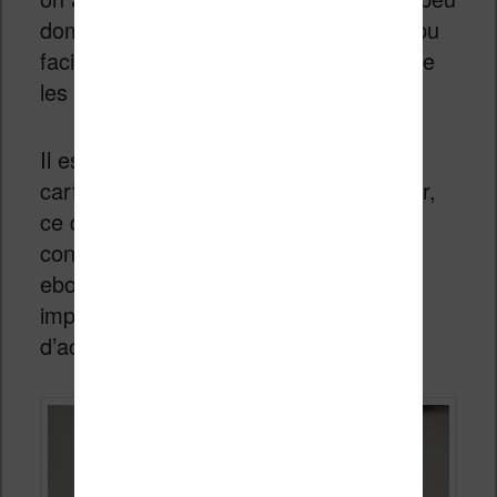
dommage car je pense qu’ils auraient pu
facilement y ajouter 4 ou 8 Go sans que
les coûts de fabrication grimpent.
Il est donc nécessaire de formater une
carte micro-SD pour la faire fonctionner,
ce que j’ai fait avec une carte 16 Go
contenant des fichiers mp3 et des
ebooks. C’est donc un point très
important à prendre en compte avant
d’acheter cette machine.