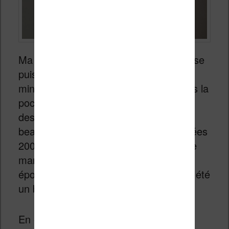
Ma première impression a été la surprise
puisque cette liseuse est réellement
minuscule. Elle tient dans la main, dans la
poche et j’avoue être séduit par son
design minimaliste qui rappelle les plus
beaux lecteurs MP3 du début des années
2000, au moment ou Apple dominait ce
marché avec le célèbre iPod. A cette
époque, cet appareil aurait sans doute été
un best-seller !
En examinant le boîtier, on retrouve un