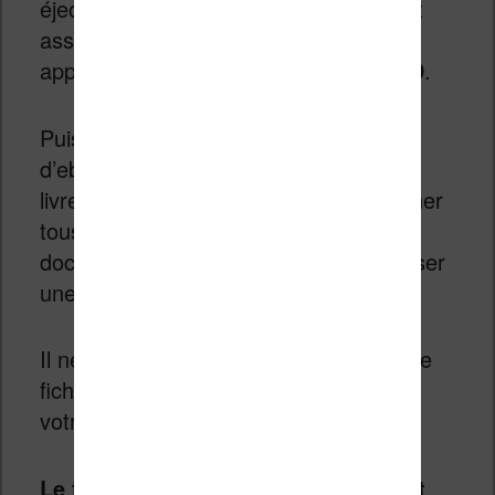
éjecter la carte de la liseuse, ce qui est
assez pratique et transforme aussi cet
appareil en
lecteur de carte micro-SD
.
Puis, on utilise la fonction de lecture
d’ebook. Si vous venez d’ajouter des
livres, la mini-liseuse chinoise va scanner
tous vos fichiers pour trouver vos
documents TXT et ensuite vous proposer
une liste.
Il ne vous reste plus qu’à appuyer sur le
fichier de votre choix pour commencer
votre lecture.
Le texte s’affiche alors correctement