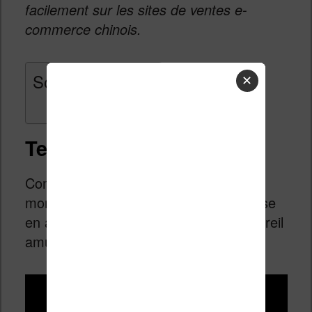
facilement sur les sites de ventes e-
commerce chinois.
Sommaire
✕
Test vidéo
Comme d’habitude, vous trouverez ici
mon test en vidéo pour voir cette liseuse
en action. Compte tenu du type d’appareil
amusant le ton est assez décontracté :