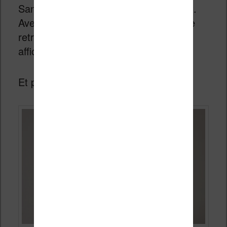
Sans surprise l’écran est vraiment petit.
Avec sa diagonale de 2,7 pouces on ne
retrouve pas beaucoup de place pour
afficher des informations.
Et pourtant cela fonctionne assez bien.