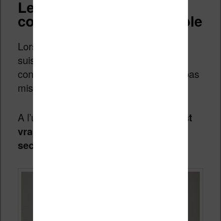
Lecture d’ebooks : ça
coince, mais c’est possible
Lorsque j’ai reçu cette machine, je me
suis demandé pourquoi la partie
concernant la lecture d’ebooks n’était pas
mise en avant sur son packaging.
A l’usage je comprends pourquoi :
c’est
vraiment une fonctionnalité (très)
secondaire !