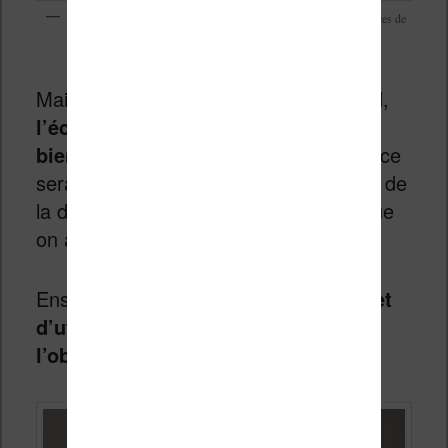
Voici la taille de cette petite liseuse à côté d’une liseuse de 6 pouces de
chez Vivlio
Mais il y a deux surprises. Tout d’abord,
l’écran est tactile et cela fonctionne
bien
. J’ai pensé que manipuler l’interface
serait presque impossible compte tenu de
la diagonale de l’écran, mais en pratique
on arrive à s’en sortir.
Ensuite,
il y a un éclairage qui permet
d’utiliser cette machine dans
l’obscurité
.