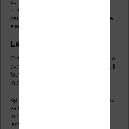
du mal à qualifier cet appareil de
« liseuse » même si techniquement, on
peut y lire du texte sur un écran à encre
électronique.
Lecture de fichiers MP3
Cette machine est également compatible
avec les fichiers MP3. Une fois de plus, il
faut ajouter les fichiers sur votre carte
micro-SD et l’insérer dans la machine.
Après avoir ajouter les fichiers, la liseuse
va scanner ceux-ci pendant quelques
minutes pour construire une liste de
lecture.