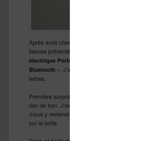
Après avoir cherché quelques minutes sur le 
liseuse présentée sous le nom étrange «
Lec
électrique Portable 2.7 pouces écran d’en
». J’ai attendu environ 8 jours av
Bluetooth
lettres.
Première surprise, la boîte est toute petite e
rien de bon. J’avais bien noté que cette mac
(nous y reviendrons) mais je pensais que la
sur la boîte.
Dans sa boîte on retrouve la machine, un pe