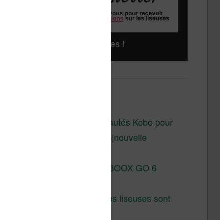
Liseuses pas chères !
Derniers articles :
Les nouveautés Kobo pour
la fin 2026 (nouvelle
liseuse)
Test de la BOOX GO 6
Gen II
Pourquoi les liseuses sont
si chères ?