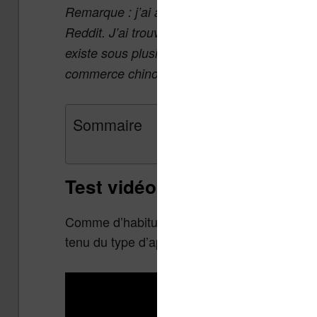
Remarque : j’ai acheté cette liseuse sur Ali 
Reddit. J’ai trouvé cette machine amusante et 
existe sous plusieurs noms, vous devriez la r
commerce chinois.
Sommaire
Test vidéo
Comme d’habitude, vous trouverez ici mon te
tenu du type d’appareil amusant le ton est a