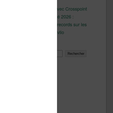
son lancement
XTEINK X4 : test avec Crosspoint
Soldes d’été 2026 :
réductions records sur les
liseuses Kobo et Vivlio
Rechercher
Rechercher