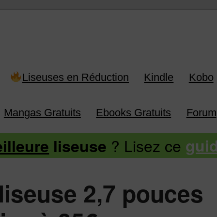
 Kindle, Kobo, Vivlio, Pocketboo
Liseuses en Réduction
Kindle
Kobo
Mangas Gratuits
Ebooks Gratuits
Forum
? Lisez ce
illeure
liseuse
gui
 liseuse 2,7 pouces