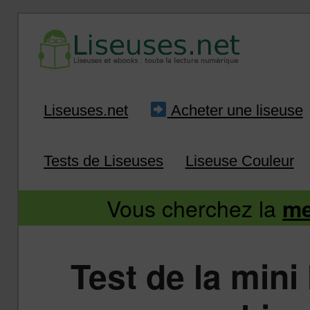
Liseuse et ebook : tout savoir
Infos sur les liseuses
Aller
Aller
Liseuses.net
Acheter une liseuse
au
au
Tests de Liseuses
Liseuse Couleur
contenu
contenu
Vous cherchez la
me
principal
secondaire
Test de la mini