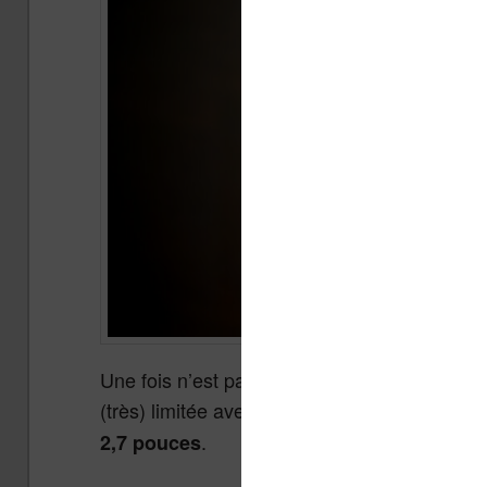
Une fois n’est pas coutume, je vous propose
(très) limitée avec cette
mini liseuse dotée 
.
2,7 pouces