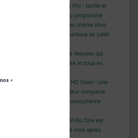
XTEINK X4 Pro : tactile et
éclairage au programme
Liseuses pas chères chez
Vivlio – réductions de juillet
2026
3 anciennes liseuses qui
valent encore le coup en
2026
Vivlio Light HD Color : une
liseuse couleur compacte
à prix défiant toute concurrence
chez Cultura
La liseuse Vivlio One est
un succès 9 mois après