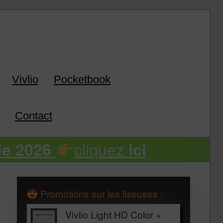
k
Vivlio
Pocketbook
Contact
cliquez
de 2026
ici
Promotions sur les liseuses :
Vivlio Light HD Color +