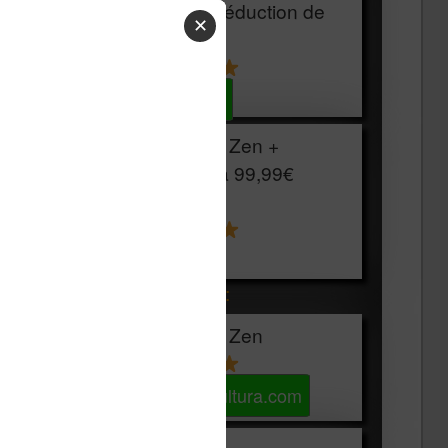
HOUSSE
réduction de
✕
15€
Voir sur Cultura.com
Vivlio Light Zen +
HOUSSE à
99,99€
129,99€
Voir sur Boulanger
Les accessibles :
Vivlio Light Zen
Voir sur Cultura.com