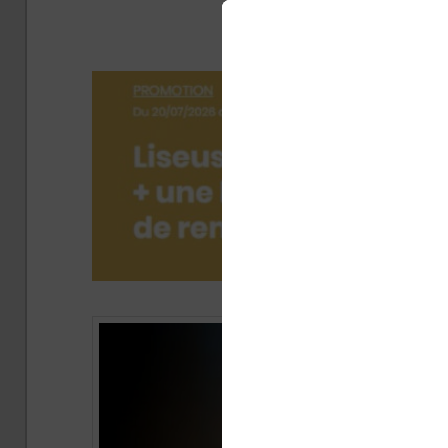
chino
Publié 