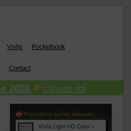
k
Vivlio
Pocketbook
Contact
cliquez
de 2026
ici
Promotions sur les liseuses :
Vivlio Light HD Color +