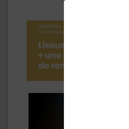
chino
Publié 