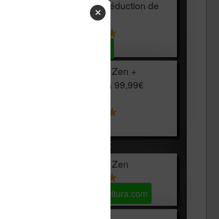
HOUSSE
réduction de
✕
15€
Voir sur Cultura.com
Vivlio Light Zen +
HOUSSE à
99,99€
129,99€
Voir sur Boulanger
Les accessibles :
Vivlio Light Zen
Voir sur Cultura.com