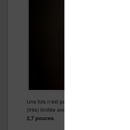
Une fois n’est pas coutume, je vous propose
(très) limitée avec cette
mini liseuse dotée 
.
2,7 pouces