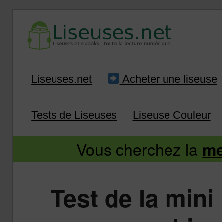
Liseuse et ebook : tout savoir
Infos sur les liseuses
Aller
Aller
Liseuses.net
Acheter une liseuse
au
au
Tests de Liseuses
Liseuse Couleur
contenu
contenu
Vous cherchez la
me
principal
secondaire
Test de la mini