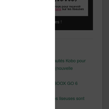
Liseuses pas chères !
Derniers articles :
Les nouveautés Kobo pour
la fin 2026 (nouvelle
liseuse)
Test de la BOOX GO 6
Gen II
Pourquoi les liseuses sont
si chères ?