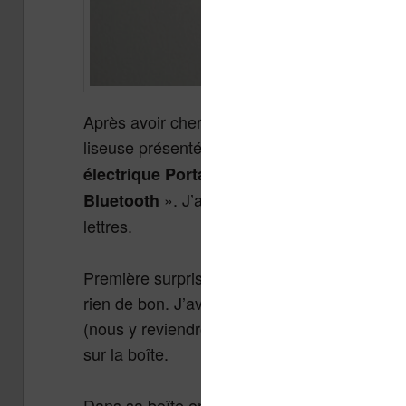
Après avoir cherché quelques minutes sur le 
liseuse présentée sous le nom étrange «
Lec
électrique Portable 2.7 pouces écran d’en
». J’ai attendu environ 8 jours av
Bluetooth
lettres.
Première surprise, la boîte est toute petite e
rien de bon. J’avais bien noté que cette mac
(nous y reviendrons) mais je pensais que la
sur la boîte.
Dans sa boîte on retrouve la machine, un pe