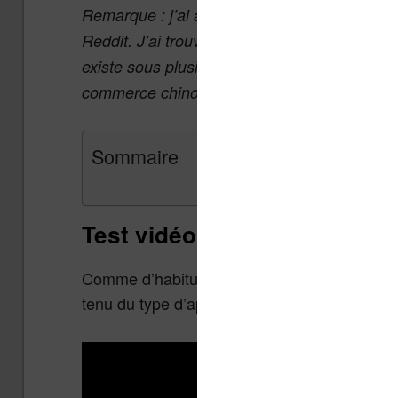
Remarque : j’ai acheté cette liseuse sur Ali 
Reddit. J’ai trouvé cette machine amusante et 
existe sous plusieurs noms, vous devriez la r
commerce chinois.
Sommaire
Test vidéo
Comme d’habitude, vous trouverez ici mon te
tenu du type d’appareil amusant le ton est a