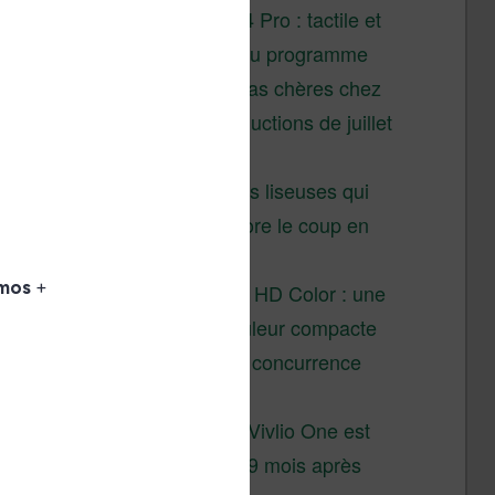
XTEINK X4 Pro : tactile et
éclairage au programme
Liseuses pas chères chez
Vivlio – réductions de juillet
2026
3 anciennes liseuses qui
valent encore le coup en
2026
Vivlio Light HD Color : une
liseuse couleur compacte
à prix défiant toute concurrence
chez Cultura
La liseuse Vivlio One est
un succès 9 mois après