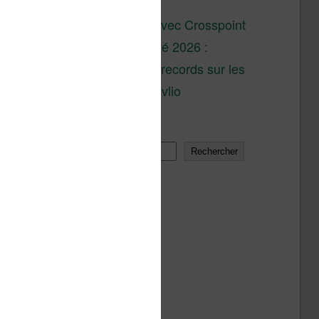
son lancement
XTEINK X4 : test avec Crosspoint
Soldes d’été 2026 :
réductions records sur les
liseuses Kobo et Vivlio
Rechercher
Rechercher