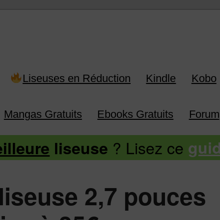
 Kindle, Kobo, Vivlio, Pocketboo
Liseuses en Réduction
Kindle
Kobo
Mangas Gratuits
Ebooks Gratuits
Forum
? Lisez ce
illeure
liseuse
gui
 liseuse 2,7 pouces