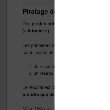
Piratage de Tea : que s’est-i
Des
pirates ont donc réussi à s’introduire
.
(« intranet »)
Les premières informations (publiées sur
Act
combinaison de deux techniques :
du « social engineering » pour usurper 
un réseau informatique anonyme TOR po
Le résultat est rassurant :
si les pirates ont 
prendre que des adresses emails de client
Mais, TEA ne stockant volontairement aucun