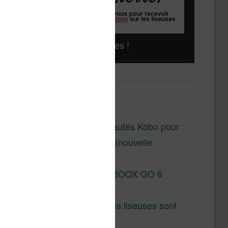
Liseuses pas chères !
Derniers articles :
Les nouveautés Kobo pour
la fin 2026 (nouvelle
liseuse)
Test de la BOOX GO 6
Gen II
Pourquoi les liseuses sont
si chères ?