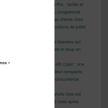
XTEINK X4 Pro : tactile et
éclairage au programme
Liseuses pas chères chez
Vivlio – réductions de juillet
2026
3 anciennes liseuses qui
valent encore le coup en
2026
Vivlio Light HD Color : une
liseuse couleur compacte
à prix défiant toute concurrence
chez Cultura
La liseuse Vivlio One est
un succès 9 mois après