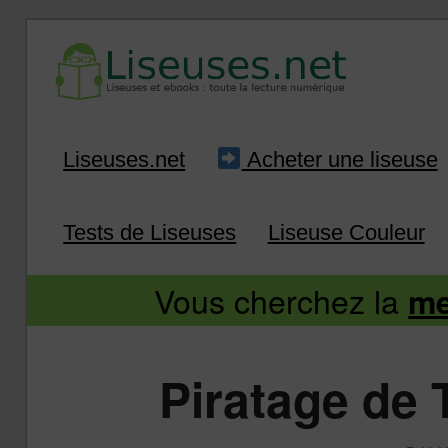
Liseuse et ebook : tout savoir
Infos sur les liseuses
Aller
Aller
Liseuses.net
Acheter une liseuse
au
au
Tests de Liseuses
Liseuse Couleur
contenu
contenu
Vous cherchez la
me
principal
secondaire
Piratage de 