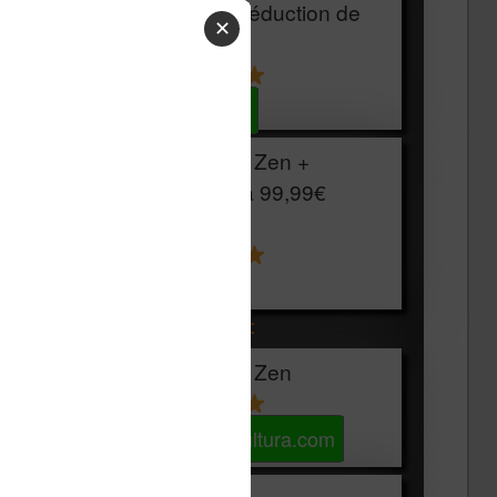
HOUSSE
réduction de
✕
15€
Voir sur Cultura.com
Vivlio Light Zen +
HOUSSE à
99,99€
129,99€
Voir sur Boulanger
Les accessibles :
Vivlio Light Zen
Voir sur Cultura.com