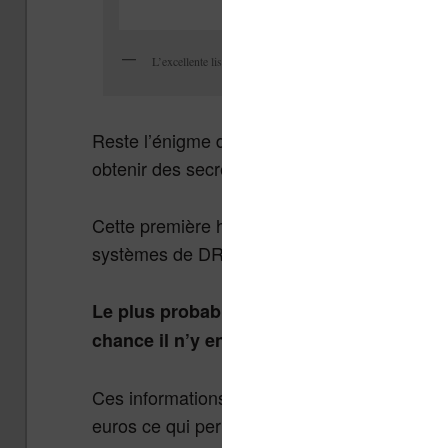
L’excellente liseuse InkPad 3
Reste l’énigme du pourquoi de cette attaque
obtenir des secrets industriel ?
Cette première hypothèse semble peu proba
systèmes de DRM de TEA peuvent intéresser
Le plus probable reste donc une attaque q
chance il n’y en avait pas) ou des adress
Ces informations sont ensuite revendues au 
euros ce qui permet au pirates de gagner leu