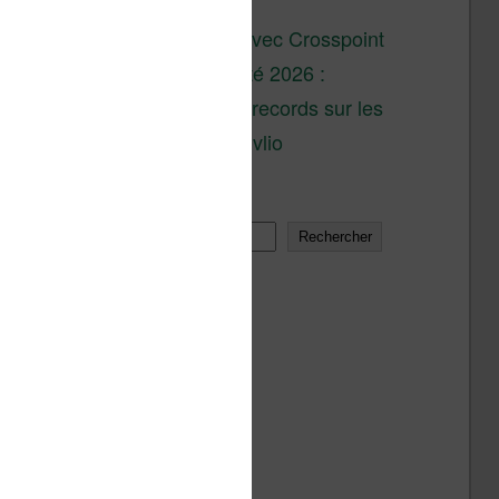
son lancement
XTEINK X4 : test avec Crosspoint
Soldes d’été 2026 :
réductions records sur les
liseuses Kobo et Vivlio
Rechercher
Rechercher