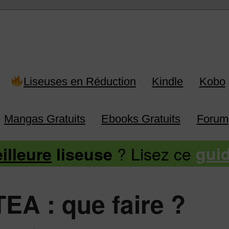
 Kindle, Kobo, Vivlio, Pocketboo
Liseuses en Réduction
Kindle
Kobo
Mangas Gratuits
Ebooks Gratuits
Forum
? Lisez ce
illeure
liseuse
gui
TEA : que faire ?