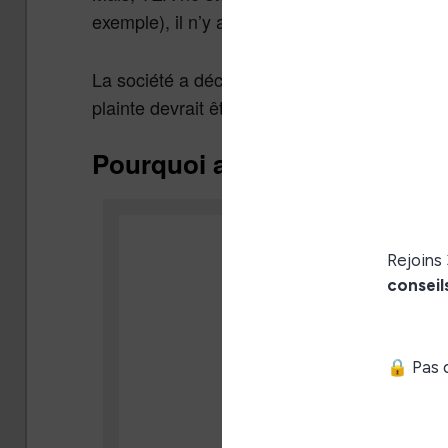
exemple), il n’y a pas de raison de s’inquiét
La société a déclaré à la CNIL cette attaque 
plainte devrait être déposée.
Pourquoi attaquer TEA ?