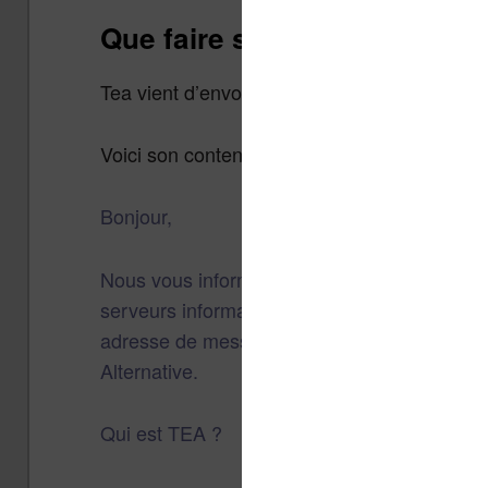
Que faire si vous avez un c
Tea vient d’envoyer un email à ses abonnés et 
Voici son contenu :
Bonjour,
Nous vous informons qu’une intrusion inform
serveurs informatiques a permis à un pirate 
adresse de messagerie électronique conser
Alternative.
Qui est TEA ?