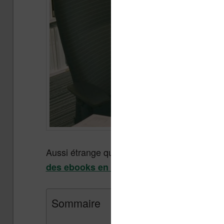
Aussi étrange que celui puisse paraître, l’ent
, a subit une attaque
des ebooks en France
Sommaire