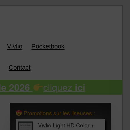
k
Vivlio
Pocketbook
Contact
cliquez
de 2026
ici
Promotions sur les liseuses :
Vivlio Light HD Color +