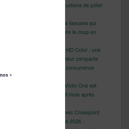
Vivlio – réductions de juillet
2026
3 anciennes liseuses qui
valent encore le coup en
2026
Vivlio Light HD Color : une
liseuse couleur compacte
à prix défiant toute concurrence
chez Cultura
La liseuse Vivlio One est
un succès 9 mois après
son lancement
XTEINK X4 : test avec Crosspoint
Soldes d’été 2026 :