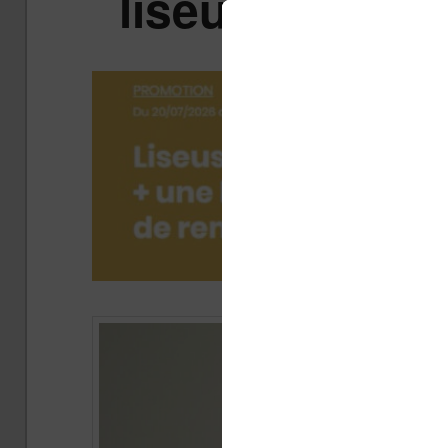
liseuse pliable
Publ