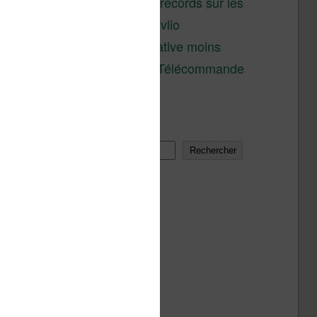
réductions records sur les
liseuses Kobo et Vivlio
Une alternative moins
chère à la Télécommande
Kobo
Rechercher
Rechercher