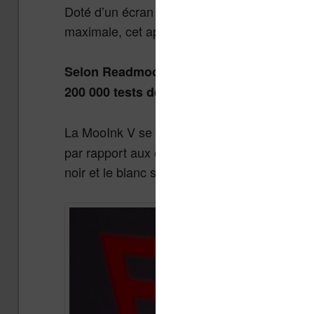
Doté d’un écran E Ink Gallery 3 de 8 pouces q
maximale, cet appareil vise à révolutionner 
Selon Readmoo, la MooInk V est le fruit 
200 000 tests de pliage.
La MooInk V se vante d’avoir un
écran Gall
par rapport aux écrans Kaleido 3 traditionnels
noir et le blanc sur ce type d’écran).