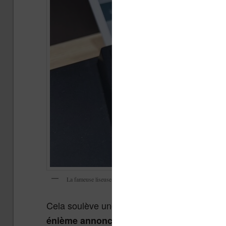
La fameuse liseuse pliante Mooink déjà présentée il y a des années
Cela soulève une question cruciale :
la MooI
énième annonce pour une liseuse qui ne v