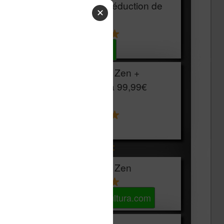
HOUSSE
réduction de
✕
15€
Voir sur Cultura.com
Vivlio Light Zen +
HOUSSE à
99,99€
129,99€
Voir sur Boulanger
Les accessibles :
Vivlio Light Zen
Voir sur Cultura.com