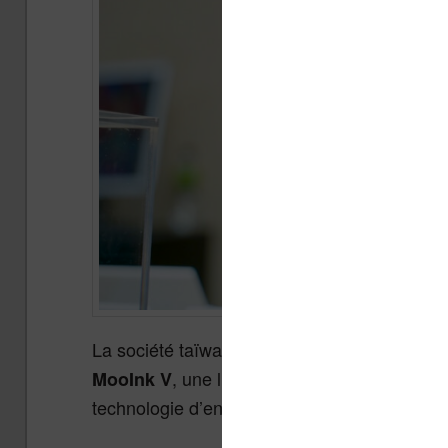
La société taïwanaise
a fait sens
Readmoo
, une liseuse pliable conçue en pa
MooInk V
technologie d’encre électronique).