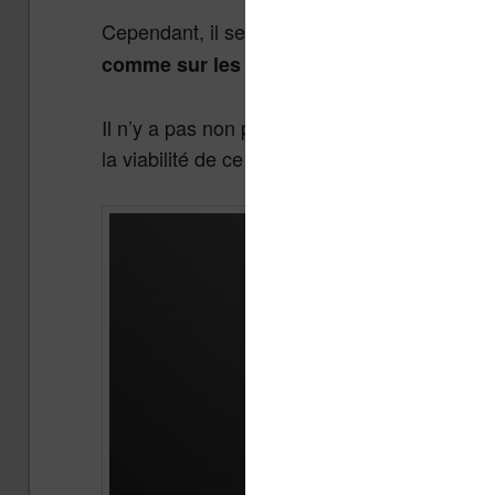
Cependant, il semble d’après une autre sou
.
comme sur les liseuses classiques
Il n’y a pas non plus d’informations sur les pr
la viabilité de ce projet…