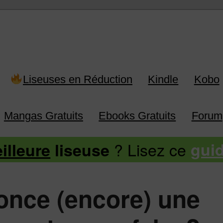
 Kindle, Kobo, Vivlio, Pocketboo
Liseuses en Réduction
Kindle
Kobo
Mangas Gratuits
Ebooks Gratuits
Forum
? Lisez ce
illeure
liseuse
gui
nce (encore) une