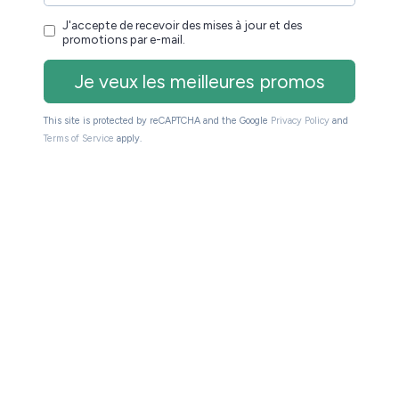
rce que
la MooInk V ne disposerait pas d’éclairage,
ix ou la disponibilité, ce qui donne a réfléchir quant à