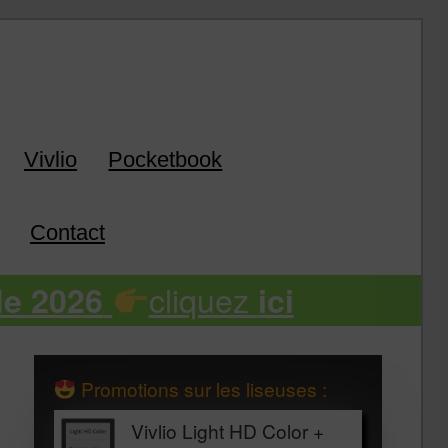
k
Vivlio
Pocketbook
Contact
cliquez
de 2026
ici
Promotions sur les liseuses :
Vivlio Light HD Color +