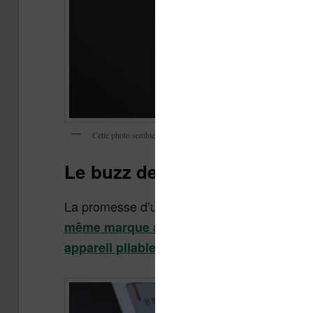
Cette photo semble être un rendu « 3d » et pas une véritable image 
Le buzz des liseuses pliabl
La promesse d’une liseuse pliable n’est pas t
même marque avait fait des annonces simi
appareil pliable. Pourtant, les années ont