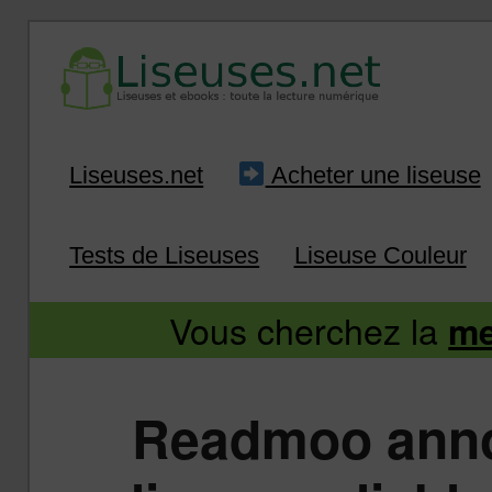
Liseuse et ebook : tout savoir
Infos sur les liseuses
Aller
Aller
Liseuses.net
Acheter une liseuse
au
au
Tests de Liseuses
Liseuse Couleur
contenu
contenu
Vous cherchez la
me
principal
secondaire
Readmoo anno