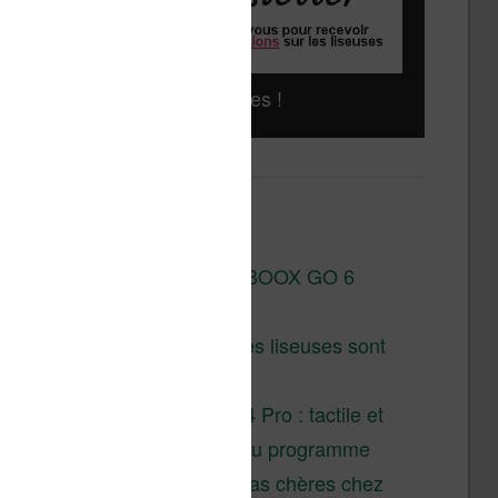
Liseuses pas chères !
Derniers articles :
Test de la BOOX GO 6
Gen II
Pourquoi les liseuses sont
si chères ?
XTEINK X4 Pro : tactile et
éclairage au programme
Liseuses pas chères chez