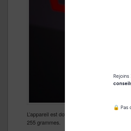
L’appareil est doté d’un boîtier en alliage 
255 grammes.