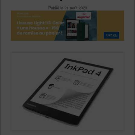
Publié le
21 août 2023