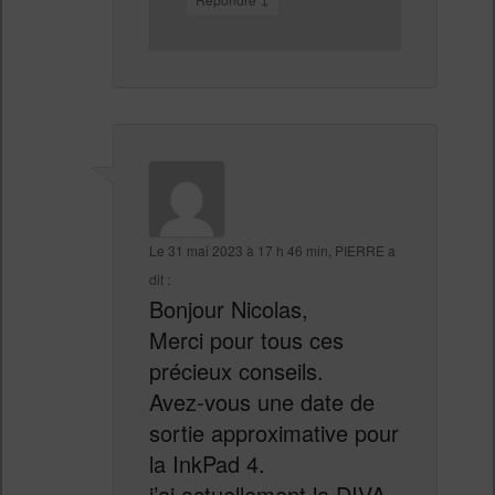
Le
31 mai 2023 à 17 h 46 min
,
PIERRE
a
dit :
Bonjour Nicolas,
Merci pour tous ces
précieux conseils.
Avez-vous une date de
sortie approximative pour
la InkPad 4.
j’ai actuellement la DIVA