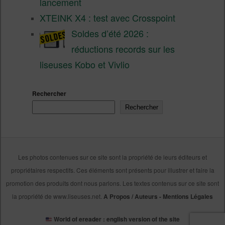
lancement
XTEINK X4 : test avec Crosspoint
Soldes d’été 2026 :
réductions records sur les
liseuses Kobo et Vivlio
Rechercher
Rechercher
Les photos contenues sur ce site sont la propriété de leurs éditeurs et
propriétaires respectifs. Ces éléments sont présents pour illustrer et faire la
promotion des produits dont nous parlons. Les textes contenus sur ce site sont
la propriété de www.liseuses.net.
A Propos / Auteurs
-
Mentions Légales
World of ereader : english version of the site