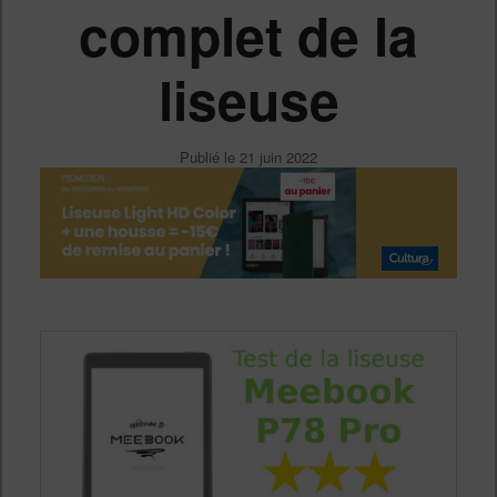
complet de la
liseuse
Publié le
21 juin 2022