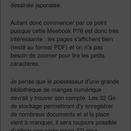
dessinée japonaise.
Autant donc commencer par ce point
puisque cette Meebook P78 est donc très
intéressante : les pages s’affichent bien
(testé au format PDF) et on n’a pas
besoin de zoomer pour lire les petits
caractères.
Je pense que le possesseur d’une grande
bibliothèque de mangas numérique
devrait y trouver son compte. Les 32 Go
de stockage permettront d’y enregistrer
de nombreux documents et si la place
vient à manquer, il sera toujours possible
d’utiliser une carte micro-SD pour